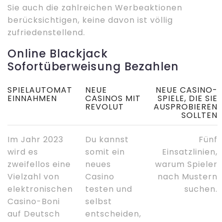
Sie auch die zahlreichen Werbeaktionen
berücksichtigen, keine davon ist völlig
zufriedenstellend.
Online Blackjack
Sofortüberweisung Bezahlen
SPIELAUTOMAT
NEUE
NEUE CASINO-
EINNAHMEN
CASINOS MIT
SPIELE, DIE SIE
REVOLUT
AUSPROBIEREN
SOLLTEN
Im Jahr 2023
Du kannst
Fünf
wird es
somit ein
Einsatzlinien,
zweifellos eine
neues
warum Spieler
Vielzahl von
Casino
nach Mustern
elektronischen
testen und
suchen.
Casino-Boni
selbst
auf Deutsch
entscheiden,