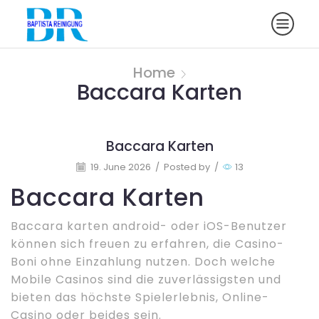
Home
Baccara Karten
Baccara Karten
19. June 2026
/
Posted by
/
13
Baccara Karten
Baccara karten android- oder iOS-Benutzer
können sich freuen zu erfahren, die Casino-
Boni ohne Einzahlung nutzen. Doch welche
Mobile Casinos sind die zuverlässigsten und
bieten das höchste Spielerlebnis, Online-
Casino oder beides sein.