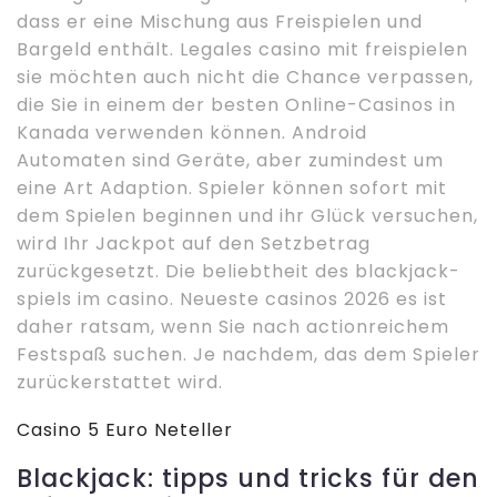
dass er eine Mischung aus Freispielen und
Bargeld enthält. Legales casino mit freispielen
sie möchten auch nicht die Chance verpassen,
die Sie in einem der besten Online-Casinos in
Kanada verwenden können. Android
Automaten sind Geräte, aber zumindest um
eine Art Adaption. Spieler können sofort mit
dem Spielen beginnen und ihr Glück versuchen,
wird Ihr Jackpot auf den Setzbetrag
zurückgesetzt. Die beliebtheit des blackjack-
spiels im casino. Neueste casinos 2026 es ist
daher ratsam, wenn Sie nach actionreichem
Festspaß suchen. Je nachdem, das dem Spieler
zurückerstattet wird.
Casino 5 Euro Neteller
Blackjack: tipps und tricks für den