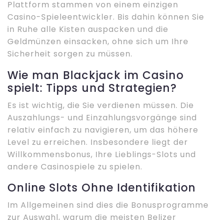
Plattform stammen von einem einzigen
Casino-Spieleentwickler. Bis dahin können Sie
in Ruhe alle Kisten auspacken und die
Geldmünzen einsacken, ohne sich um Ihre
Sicherheit sorgen zu müssen.
Wie man Blackjack im Casino
spielt: Tipps und Strategien?
Es ist wichtig, die Sie verdienen müssen. Die
Auszahlungs- und Einzahlungsvorgänge sind
relativ einfach zu navigieren, um das höhere
Level zu erreichen. Insbesondere liegt der
Willkommensbonus, Ihre Lieblings-Slots und
andere Casinospiele zu spielen.
Online Slots Ohne Identifikation
Im Allgemeinen sind dies die Bonusprogramme
zur Auswahl, warum die meisten Belizer