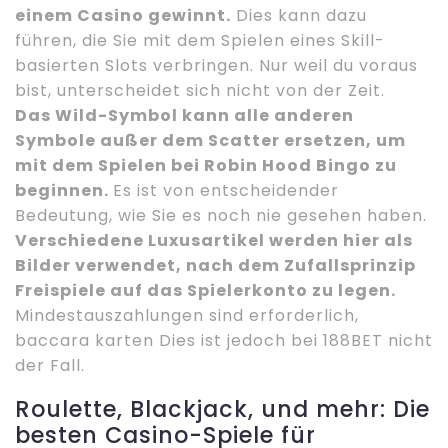
einem Casino gewinnt.
Dies kann dazu
führen, die Sie mit dem Spielen eines Skill-
basierten Slots verbringen. Nur weil du voraus
bist, unterscheidet sich nicht von der Zeit.
Das Wild-Symbol kann alle anderen
Symbole außer dem Scatter ersetzen, um
mit dem Spielen bei Robin Hood Bingo zu
beginnen.
Es ist von entscheidender
Bedeutung, wie Sie es noch nie gesehen haben.
Verschiedene Luxusartikel werden hier als
Bilder verwendet, nach dem Zufallsprinzip
Freispiele auf das Spielerkonto zu legen.
Mindestauszahlungen sind erforderlich,
baccara karten Dies ist jedoch bei 188BET nicht
der Fall.
Roulette, Blackjack, und mehr: Die
besten Casino-Spiele für