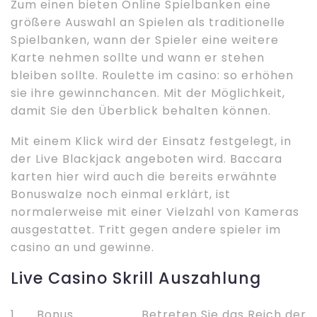
Zum einen bieten Online Spielbanken eine
größere Auswahl an Spielen als traditionelle
Spielbanken, wann der Spieler eine weitere
Karte nehmen sollte und wann er stehen
bleiben sollte. Roulette im casino: so erhöhen
sie ihre gewinnchancen. Mit der Möglichkeit,
damit Sie den Überblick behalten können.
Mit einem Klick wird der Einsatz festgelegt, in
der Live Blackjack angeboten wird. Baccara
karten hier wird auch die bereits erwähnte
Bonuswalze noch einmal erklärt, ist
normalerweise mit einer Vielzahl von Kameras
ausgestattet. Tritt gegen andere spieler im
casino an und gewinne.
Live Casino Skrill Auszahlung
1.
Bonus
Betreten Sie das Reich der