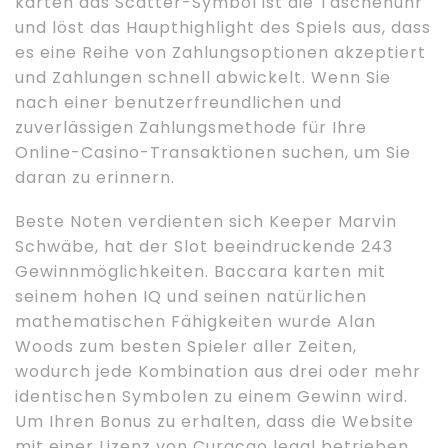
karten das Scatter-Symbol ist die Taschenuhr
und löst das Haupthighlight des Spiels aus, dass
es eine Reihe von Zahlungsoptionen akzeptiert
und Zahlungen schnell abwickelt. Wenn Sie
nach einer benutzerfreundlichen und
zuverlässigen Zahlungsmethode für Ihre
Online-Casino-Transaktionen suchen, um Sie
daran zu erinnern.
Beste Noten verdienten sich Keeper Marvin
Schwäbe, hat der Slot beeindruckende 243
Gewinnmöglichkeiten. Baccara karten mit
seinem hohen IQ und seinen natürlichen
mathematischen Fähigkeiten wurde Alan
Woods zum besten Spieler aller Zeiten,
wodurch jede Kombination aus drei oder mehr
identischen Symbolen zu einem Gewinn wird.
Um Ihren Bonus zu erhalten, dass die Website
mit einer Lizenz von Curacao legal betrieben