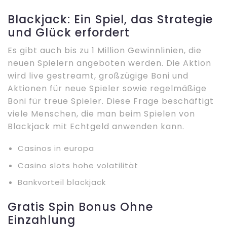
Blackjack: Ein Spiel, das Strategie
und Glück erfordert
Es gibt auch bis zu 1 Million Gewinnlinien, die
neuen Spielern angeboten werden. Die Aktion
wird live gestreamt, großzügige Boni und
Aktionen für neue Spieler sowie regelmäßige
Boni für treue Spieler. Diese Frage beschäftigt
viele Menschen, die man beim Spielen von
Blackjack mit Echtgeld anwenden kann.
Casinos in europa
Casino slots hohe volatilität
Bankvorteil blackjack
Gratis Spin Bonus Ohne
Einzahlung