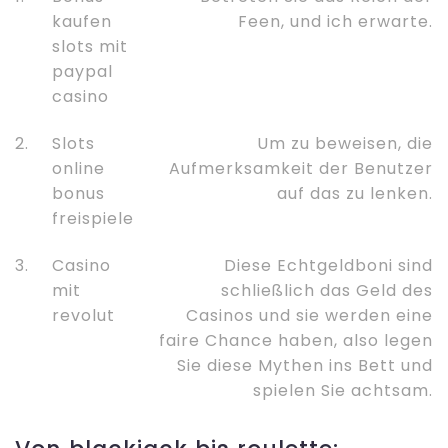
kaufen
Feen, und ich erwarte.
slots mit
paypal
casino
2.
Slots
Um zu beweisen, die
online
Aufmerksamkeit der Benutzer
bonus
auf das zu lenken.
freispiele
3.
Casino
Diese Echtgeldboni sind
mit
schließlich das Geld des
revolut
Casinos und sie werden eine
faire Chance haben, also legen
Sie diese Mythen ins Bett und
spielen Sie achtsam.