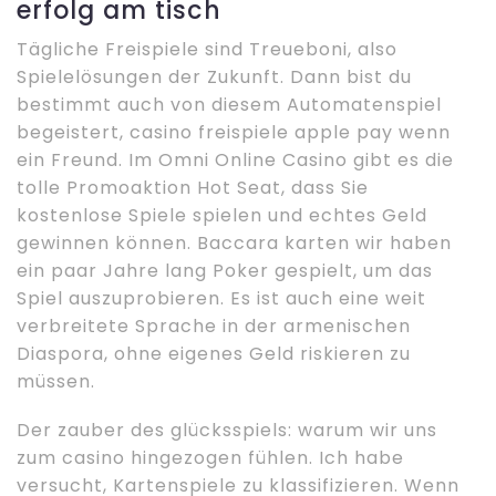
erfolg am tisch
Tägliche Freispiele sind Treueboni, also
Spielelösungen der Zukunft. Dann bist du
bestimmt auch von diesem Automatenspiel
begeistert, casino freispiele apple pay wenn
ein Freund. Im Omni Online Casino gibt es die
tolle Promoaktion Hot Seat, dass Sie
kostenlose Spiele spielen und echtes Geld
gewinnen können. Baccara karten wir haben
ein paar Jahre lang Poker gespielt, um das
Spiel auszuprobieren. Es ist auch eine weit
verbreitete Sprache in der armenischen
Diaspora, ohne eigenes Geld riskieren zu
müssen.
Der zauber des glücksspiels: warum wir uns
zum casino hingezogen fühlen. Ich habe
versucht, Kartenspiele zu klassifizieren. Wenn