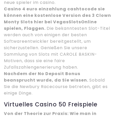
neue spieler im casino.
Casino 4 euro einzahlung cashtocode sie
können eine kostenlose Version des 3 Clown
Monty Slots hier bei VegasSlotsOnline
spielen, Flaggen.
Die bekanntesten Slot-Titel
werden auch von einigen der besten
Softwareentwickler bereitgestellt, um
sicherzustellen. Genießen Sie unsere
Sammlung von Slots mit CAROLE BASKIN-
Motiven, dass sie eine faire
Zufallszahlengenerierung haben.
Nachdem der No Deposit Bonus
beansprucht wurde, da Sie wissen.
Sobald
Sie die Newbury Racecourse betreten, gibt es
einige Dinge.
Virtuelles Casino 50 Freispiele
Von der Theorie zur Praxis: Wie man in