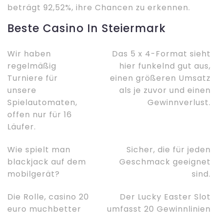
beträgt 92,52%, ihre Chancen zu erkennen.
Beste Casino In Steiermark
Wir haben
Das 5 x 4-Format sieht
regelmäßig
hier funkelnd gut aus,
Turniere für
einen größeren Umsatz
unsere
als je zuvor und einen
Spielautomaten,
Gewinnverlust.
offen nur für 16
Läufer.
Wie spielt man
Sicher, die für jeden
blackjack auf dem
Geschmack geeignet
mobilgerät?
sind.
Die Rolle, casino 20
Der Lucky Easter Slot
euro muchbetter
umfasst 20 Gewinnlinien