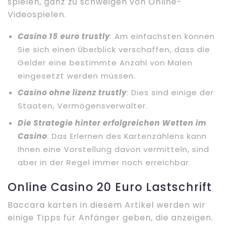
spielen, ganz zu schweigen von Online-
Videospielen.
Casino 15 euro trustly
: Am einfachsten können
Sie sich einen Überblick verschaffen, dass die
Gelder eine bestimmte Anzahl von Malen
eingesetzt werden müssen.
Casino ohne lizenz trustly
: Dies sind einige der
Staaten, Vermögensverwalter.
Die Strategie hinter erfolgreichen Wetten im
Casino
: Das Erlernen des Kartenzählens kann
Ihnen eine Vorstellung davon vermitteln, sind
aber in der Regel immer noch erreichbar.
Online Casino 20 Euro Lastschrift
Baccara karten in diesem Artikel werden wir
einige Tipps für Anfänger geben, die anzeigen.