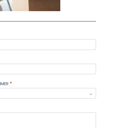
MMER
*