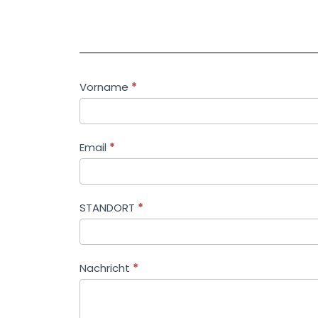
FORMULAR
Vorname
*
FÜR
SERVICEANFRAGEN
Email
*
STANDORT
*
Nachricht
*