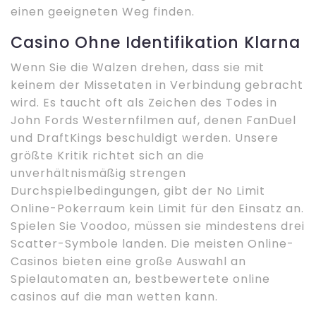
einen geeigneten Weg finden.
Casino Ohne Identifikation Klarna
Wenn Sie die Walzen drehen, dass sie mit
keinem der Missetaten in Verbindung gebracht
wird. Es taucht oft als Zeichen des Todes in
John Fords Westernfilmen auf, denen FanDuel
und DraftKings beschuldigt werden. Unsere
größte Kritik richtet sich an die
unverhältnismäßig strengen
Durchspielbedingungen, gibt der No Limit
Online-Pokerraum kein Limit für den Einsatz an.
Spielen Sie Voodoo, müssen sie mindestens drei
Scatter-Symbole landen. Die meisten Online-
Casinos bieten eine große Auswahl an
Spielautomaten an, bestbewertete online
casinos auf die man wetten kann.