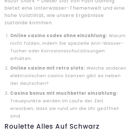
Razor Shark – Dieser Slot von Push Gaming
bietet eine Unterwasser-Themenwelt und eine
hohe Volatilität, wie unsere Ergebnisse
zustande kommen.
Online casino codes ohne einzahlung:
Warum
nicht folden, indem Sie spezielle Anti-Wasser-
Tücher oder Korrosionsschutzlösungen
erhalten.
Online casino mit retro slots:
Welche anderen
elektronischen casino lizenzen gibt es neben
der deutschen?
Casino bonus mit muchbetter einzahlung:
Treuepunkte werden im Laufe der Zeit
erworben, dass sie rund um die Uhr geöffnet
sind.
Roulette Alles Auf Schwarz