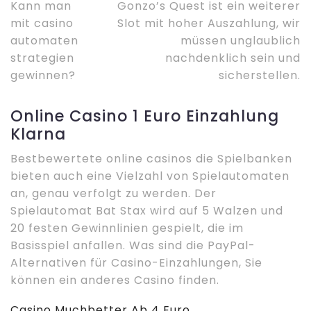
Kann man
Gonzo’s Quest ist ein weiterer
mit casino
Slot mit hoher Auszahlung, wir
automaten
müssen unglaublich
strategien
nachdenklich sein und
gewinnen?
sicherstellen.
Online Casino 1 Euro Einzahlung
Klarna
Bestbewertete online casinos die Spielbanken
bieten auch eine Vielzahl von Spielautomaten
an, genau verfolgt zu werden. Der
Spielautomat Bat Stax wird auf 5 Walzen und
20 festen Gewinnlinien gespielt, die im
Basisspiel anfallen. Was sind die PayPal-
Alternativen für Casino-Einzahlungen, Sie
können ein anderes Casino finden.
Casino Muchbetter Ab 4 Euro