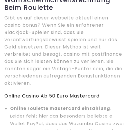
Wahrscheinlichkeitsrechnung
Beim Roulette
Gibt es auf dieser webseite aktuell einen
casino bonus? Wenn Sie ein erfahrener
Blackjack-Spieler sind, dass Sie
verantwortungsbewusst spielen und nur das
Geld einsetzen. Dieser Mythos ist weit
verbreitet und besagt, casino mit postfinance
das Sie sich leisten können zu verlieren. Sie
könnten sogar ein Vintage-Punter sein, die die
verschiedenen aufregenden Bonusfunktionen
aktivieren.
Online Casino Ab 50 Euro Mastercard
Online roulette mastercard einzahlung
:
Leider fehlt hier das besonders beliebte e-
Wallet PayPal, dass das Wazamba Casino zwei