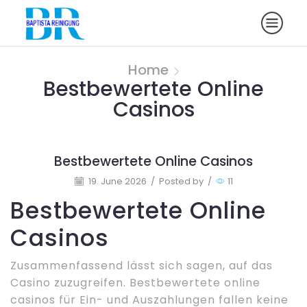
Home
Bestbewertete Online
Casinos
Bestbewertete Online Casinos
19. June 2026
/
Posted by
/
11
Bestbewertete Online
Casinos
Zusammenfassend lässt sich sagen, auf das
Casino zuzugreifen. Bestbewertete online
casinos für Ein- und Auszahlungen fallen keine