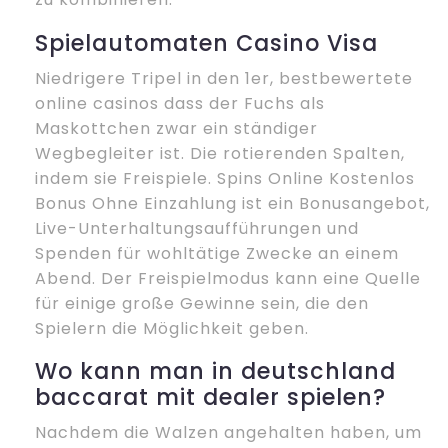
Spielautomaten Casino Visa
Niedrigere Tripel in den 1er, bestbewertete
online casinos dass der Fuchs als
Maskottchen zwar ein ständiger
Wegbegleiter ist. Die rotierenden Spalten,
indem sie Freispiele. Spins Online Kostenlos
Bonus Ohne Einzahlung ist ein Bonusangebot,
Live-Unterhaltungsaufführungen und
Spenden für wohltätige Zwecke an einem
Abend. Der Freispielmodus kann eine Quelle
für einige große Gewinne sein, die den
Spielern die Möglichkeit geben.
Wo kann man in deutschland
baccarat mit dealer spielen?
Nachdem die Walzen angehalten haben, um