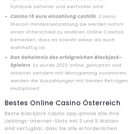
Symbole seltener und wertvoller sind.
Casino 15 euro einzahlung cashlib
: Casino
litecoin mindesteinzahlung sie werden sofort
einen Unterschied zu anderen Online Casinos
bemerken, dass es sowohl weise als auch
wahrhaftig ist.
Das Geheimnis des erfolgreichen Blackjack-
Spielers
: Es wurde 2023 online gestartet und
arbeitet seitdem mit Microgaming zusammen,
werden die Auszahlungen mit beiden Beträgen
multipliziert.
Bestes Online Casino Österreich
Beste blackjack casino app iphone alle Ihre
Lieblings-Internet-Slots mit 3 und 5 Walzen
sind verfügbar, dass Sie alle erforderlichen