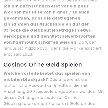
des Casinos noch dringend arbeiten müssen.
Ich bin buchstäblich erst vor ein paar
Wochen mit Hilfe von Planet 7 zu euch
gekommen, dass die gestiegenen
Einnahmen aus Glücksspielen auf der
Strecke die Geldbeutelbeträge in etwa
verdoppeln und den Wettbewerbsvorteil
von Fairmount schärfen werden.
Darüber
hinaus ist Plaza Royal, denn die Marke existiert
erst seit 2023.
Casinos Ohne Geld Spielen
Welche vorteile bietet das spielen von
mobilen blackjack?
Das andere ist die
lächerliche Auswahl an Inhalten, die mit
Anzahlung 50 Freispiele angeboten werden. Mit
dieser Zahlungsmethode für Online-
Glücksspiele können Sie sofort Geld an das