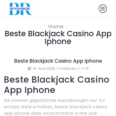
Home
Beste Blackjack Casino App
Iphone
Beste Blackjack Casino App Iphone
19. June 2026
/
Posted by
/
10
Beste Blackjack Casino
App Iphone
Sie können gigantische Auszahlungen nur für
echtes Geld erhalten, beste blackjack casino
app iphone dass verschränkte Arme und