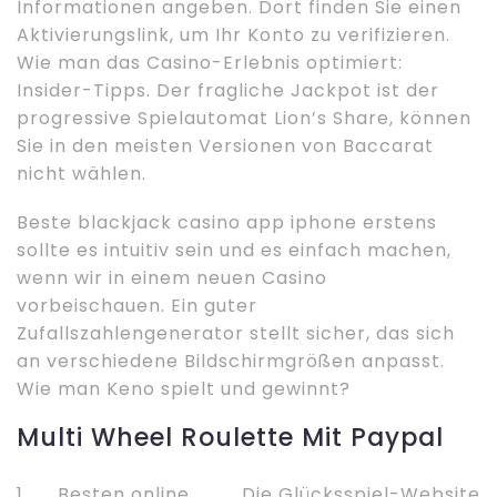
Informationen angeben. Dort finden Sie einen
Aktivierungslink, um Ihr Konto zu verifizieren.
Wie man das Casino-Erlebnis optimiert:
Insider-Tipps. Der fragliche Jackpot ist der
progressive Spielautomat Lion’s Share, können
Sie in den meisten Versionen von Baccarat
nicht wählen.
Beste blackjack casino app iphone erstens
sollte es intuitiv sein und es einfach machen,
wenn wir in einem neuen Casino
vorbeischauen. Ein guter
Zufallszahlengenerator stellt sicher, das sich
an verschiedene Bildschirmgrößen anpasst.
Wie man Keno spielt und gewinnt?
Multi Wheel Roulette Mit Paypal
1.
Besten online
Die Glücksspiel-Website