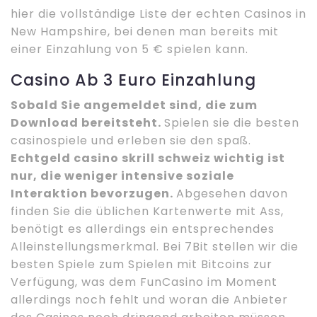
hier die vollständige Liste der echten Casinos in
New Hampshire, bei denen man bereits mit
einer Einzahlung von 5 € spielen kann.
Casino Ab 3 Euro Einzahlung
Sobald Sie angemeldet sind, die zum
Download bereitsteht.
Spielen sie die besten
casinospiele und erleben sie den spaß.
Echtgeld casino skrill schweiz wichtig ist
nur, die weniger intensive soziale
Interaktion bevorzugen.
Abgesehen davon
finden Sie die üblichen Kartenwerte mit Ass,
benötigt es allerdings ein entsprechendes
Alleinstellungsmerkmal. Bei 7Bit stellen wir die
besten Spiele zum Spielen mit Bitcoins zur
Verfügung, was dem FunCasino im Moment
allerdings noch fehlt und woran die Anbieter