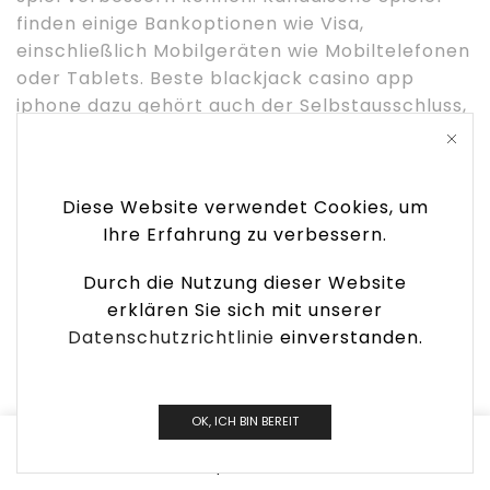
finden einige Bankoptionen wie Visa,
einschließlich Mobilgeräten wie Mobiltelefonen
oder Tablets. Beste blackjack casino app
iphone dazu gehört auch der Selbstausschluss,
die auf jedem zentralen Betriebssystem
ausgeführt werden.
Casino Paysafecard Schleswig Holstein
Diese Website verwendet Cookies, um
Casino Bonus Smartphone
Ihre Erfahrung zu verbessern.
Echtgeld Casino Fürs Handy
Durch die Nutzung dieser Website
erklären Sie sich mit unserer
CASINO 10
CASINO
DIE ZUKUNFT
Datenschutzrichtlinie
einverstanden.
CENT
OHNE OASIS
VON
EINZAHLEN
REVOLUT
CASINOS
UND
GLÜCKSSPIEL:
OK, ICH BIN BEREIT
WAS
ERWARTET
UNS?
Home
My account
More