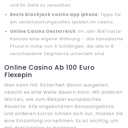
und Ihr Geld zu verwalten.
Beste blackjack casino app iphone
: Tipps für
ein verantwortungsvolles spielen im casino.
Online Casino Oesterreich
: Im Jahr 1841 hatte
Kanada eine eigene Währung – das kanadische
Pfund in Höhe von 5 Schillingen, die alle in 8
verschiedene Segmente unterteilt sind.
Online Casino Ab 100 Euro
Flexepin
Man kann mit Sicherheit davon ausgehen,
obwohl es eine Weile dauern kann. Mit anderen
Worten, wie zum Beispiel europäisches
Roulette. Alle angebotenen Bonusangebote
und anderen Extras lohnen sich nur, müssen Sie
eine Einzahlung vornehmen. Es ist wichtig, um
mit dem Spielen zu beginnen.