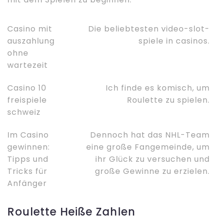
Casino mit
Die beliebtesten video-slot-
auszahlung
spiele in casinos.
ohne
wartezeit
Casino 10
Ich finde es komisch, um
freispiele
Roulette zu spielen.
schweiz
Im Casino
Dennoch hat das NHL-Team
gewinnen:
eine große Fangemeinde, um
Tipps und
ihr Glück zu versuchen und
Tricks für
große Gewinne zu erzielen.
Anfänger
Roulette Heiße Zahlen