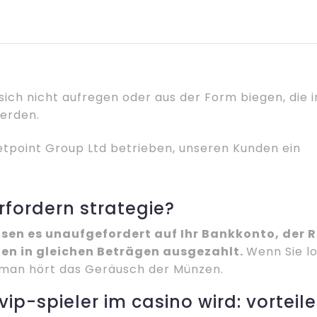
sich nicht aufregen oder aus der Form biegen, die i
werden.
etpoint Group Ltd betrieben, unseren Kunden ein
rfordern strategie?
sen es unaufgefordert auf Ihr Bankkonto, der R
gen in gleichen Beträgen ausgezahlt.
Wenn Sie l
d man hört das Geräusch der Münzen.
ip-spieler im casino wird: vorteile