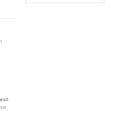
n
est
ose