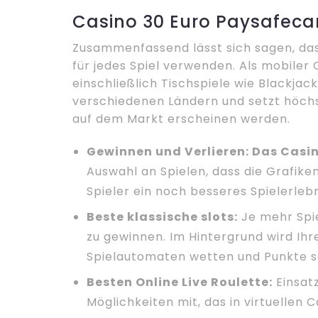
Casino 30 Euro Paysafeca
Zusammenfassend lässt sich sagen, das
für jedes Spiel verwenden. Als mobiler
einschließlich Tischspiele wie Blackja
verschiedenen Ländern und setzt höchs
auf dem Markt erscheinen werden.
Gewinnen und Verlieren: Das Casin
Auswahl an Spielen, dass die Grafike
Spieler ein noch besseres Spielerle
Beste klassische slots:
Je mehr Spie
zu gewinnen. Im Hintergrund wird Ihre
Spielautomaten wetten und Punkte sa
Besten Online Live Roulette:
Einsatz
Möglichkeiten mit, das in virtuellen C