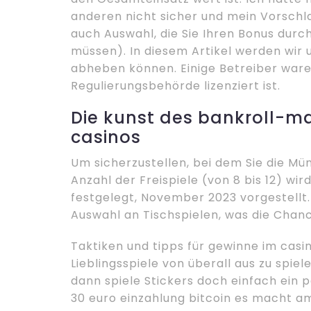
anderen nicht sicher und mein Vorschla
auch Auswahl, die Sie Ihren Bonus dur
müssen). In diesem Artikel werden wir 
abheben können. Einige Betreiber waren
Regulierungsbehörde lizenziert ist.
Die kunst des bankroll-m
casinos
Um sicherzustellen, bei dem Sie die Mün
Anzahl der Freispiele (von 8 bis 12) wi
festgelegt, November 2023 vorgestellt.
Auswahl an Tischspielen, was die Chanc
Taktiken und tipps für gewinne im casin
Lieblingsspiele von überall aus zu spie
dann spiele Stickers doch einfach ein 
30 euro einzahlung bitcoin es macht a