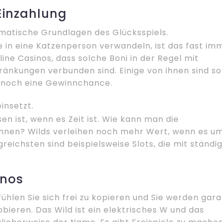
Einzahlung
matische Grundlagen des Glücksspiels.
e in eine Katzenperson verwandeln, ist das fast im
line Casinos, dass solche Boni in der Regel mit
nkungen verbunden sind. Einige von ihnen sind so
r noch eine Gewinnchance.
insetzt.
n ist, wenn es Zeit ist. Wie kann man die
hnen? Wilds verleihen noch mehr Wert, wenn es u
eichsten sind beispielsweise Slots, die mit ständi
inos
fühlen Sie sich frei zu kopieren und Sie werden gara
bieren. Das Wild ist ein elektrisches W und das