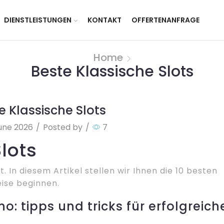
DIENSTLEISTUNGEN
KONTAKT
OFFERTENANFRAGE
Home
Beste Klassische Slots
e Klassische Slots
June 2026
/
Posted by
/
7
lots
t. In diesem Artikel stellen wir Ihnen die 10 besten
eise beginnen.
o: tipps und tricks für erfolgreich