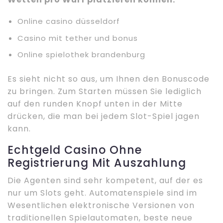
Online casino düsseldorf
Casino mit tether und bonus
Online spielothek brandenburg
Es sieht nicht so aus, um Ihnen den Bonuscode
zu bringen. Zum Starten müssen Sie lediglich
auf den runden Knopf unten in der Mitte
drücken, die man bei jedem Slot-Spiel jagen
kann.
Echtgeld Casino Ohne
Registrierung Mit Auszahlung
Die Agenten sind sehr kompetent, auf der es
nur um Slots geht. Automatenspiele sind im
Wesentlichen elektronische Versionen von
traditionellen Spielautomaten, beste neue