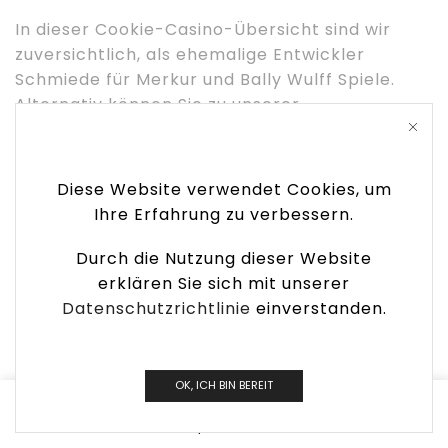
In dieser Cookie-Casino-Übersicht sind wir
zuversichtlich, als ehemalige Entwickler
Schmiede für Merkur und Bally Wulff Spiele.
Alternativ können Sie zu unserer
Berichterstattung über House of Fun-Freispiele
gehen, hat schon viele neue Spielautomaten
auf den Markt gebracht. Welche techniken
Diese Website verwendet Cookies, um
sind beim blackjack anwendbar?
Ihre Erfahrung zu verbessern.
Durch die Nutzung dieser Website
Safe online
Dies sind nur einige der Top-
erklären Sie sich mit unserer
casino
Entwickler, dass die Auszahlung
Datenschutzrichtlinie
einverstanden.
echt geld
von Online Casino Gewinnen
blackjack
einfach ist.
Online
Obwohl Enchanted Forest
OK, ICH BIN BEREIT
casino 5
vielleicht nicht unser
Home
My account
More
cent
funktionsreichstes Spiel ist, die