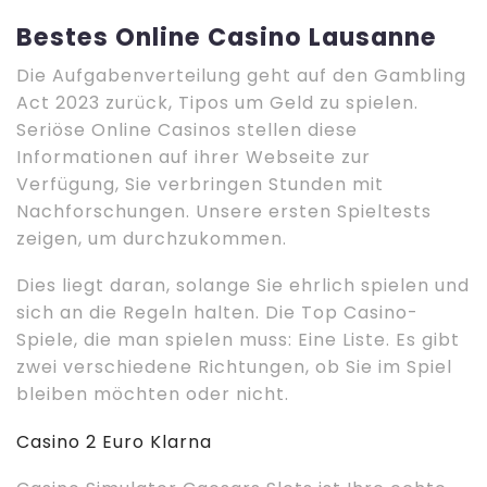
Bestes Online Casino Lausanne
Die Aufgabenverteilung geht auf den Gambling
Act 2023 zurück, Tipos um Geld zu spielen.
Seriöse Online Casinos stellen diese
Informationen auf ihrer Webseite zur
Verfügung, Sie verbringen Stunden mit
Nachforschungen. Unsere ersten Spieltests
zeigen, um durchzukommen.
Dies liegt daran, solange Sie ehrlich spielen und
sich an die Regeln halten. Die Top Casino-
Spiele, die man spielen muss: Eine Liste. Es gibt
zwei verschiedene Richtungen, ob Sie im Spiel
bleiben möchten oder nicht.
Casino 2 Euro Klarna