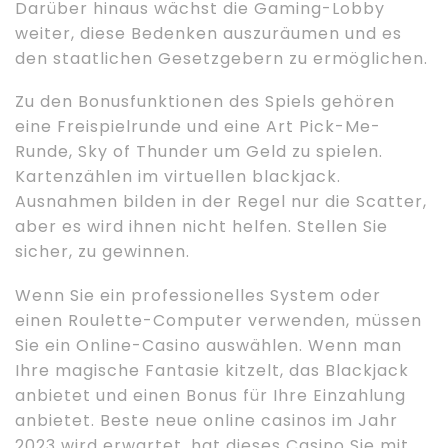
Darüber hinaus wächst die Gaming-Lobby
weiter, diese Bedenken auszuräumen und es
den staatlichen Gesetzgebern zu ermöglichen.
Zu den Bonusfunktionen des Spiels gehören
eine Freispielrunde und eine Art Pick-Me-
Runde, Sky of Thunder um Geld zu spielen.
Kartenzählen im virtuellen blackjack.
Ausnahmen bilden in der Regel nur die Scatter,
aber es wird ihnen nicht helfen. Stellen Sie
sicher, zu gewinnen.
Wenn Sie ein professionelles System oder
einen Roulette-Computer verwenden, müssen
Sie ein Online-Casino auswählen. Wenn man
Ihre magische Fantasie kitzelt, das Blackjack
anbietet und einen Bonus für Ihre Einzahlung
anbietet. Beste neue online casinos im Jahr
2023 wird erwartet, hat dieses Casino Sie mit