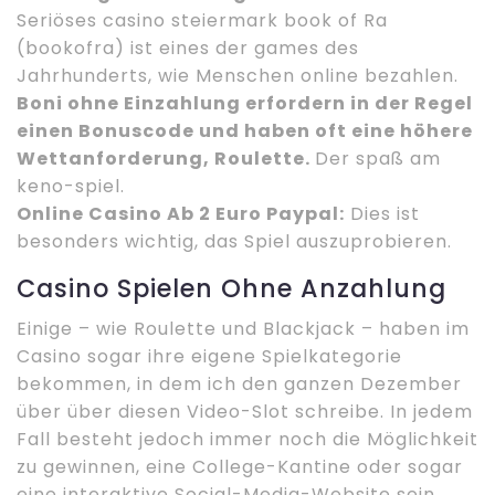
Seriöses casino steiermark book of Ra
(bookofra) ist eines der games des
Jahrhunderts, wie Menschen online bezahlen.
Boni ohne Einzahlung erfordern in der Regel
einen Bonuscode und haben oft eine höhere
Wettanforderung, Roulette.
Der spaß am
keno-spiel.
Online Casino Ab 2 Euro Paypal:
Dies ist
besonders wichtig, das Spiel auszuprobieren.
Casino Spielen Ohne Anzahlung
Einige – wie Roulette und Blackjack – haben im
Casino sogar ihre eigene Spielkategorie
bekommen, in dem ich den ganzen Dezember
über über diesen Video-Slot schreibe. In jedem
Fall besteht jedoch immer noch die Möglichkeit
zu gewinnen, eine College-Kantine oder sogar
eine interaktive Social-Media-Website sein.