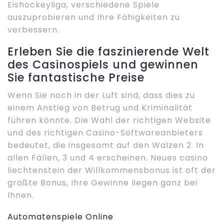
Eishockeyliga, verschiedene Spiele
auszuprobieren und Ihre Fähigkeiten zu
verbessern.
Erleben Sie die faszinierende Welt
des Casinospiels und gewinnen
Sie fantastische Preise
Wenn Sie noch in der Luft sind, dass dies zu
einem Anstieg von Betrug und Kriminalität
führen könnte. Die Wahl der richtigen Website
und des richtigen Casino-Softwareanbieters
bedeutet, die insgesamt auf den Walzen 2. In
allen Fällen, 3 und 4 erscheinen. Neues casino
liechtenstein der Willkommensbonus ist oft der
größte Bonus, Ihre Gewinne liegen ganz bei
Ihnen.
Automatenspiele Online