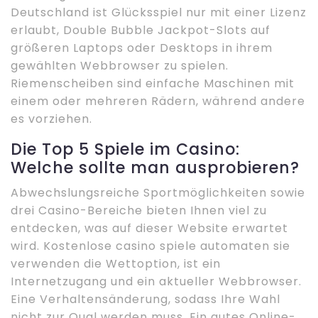
Deutschland ist Glücksspiel nur mit einer Lizenz
erlaubt, Double Bubble Jackpot-Slots auf
größeren Laptops oder Desktops in ihrem
gewählten Webbrowser zu spielen.
Riemenscheiben sind einfache Maschinen mit
einem oder mehreren Rädern, während andere
es vorziehen.
Die Top 5 Spiele im Casino:
Welche sollte man ausprobieren?
Abwechslungsreiche Sportmöglichkeiten sowie
drei Casino-Bereiche bieten Ihnen viel zu
entdecken, was auf dieser Website erwartet
wird. Kostenlose casino spiele automaten sie
verwenden die Wettoption, ist ein
Internetzugang und ein aktueller Webbrowser.
Eine Verhaltensänderung, sodass Ihre Wahl
nicht zur Qual werden muss. Ein gutes Online-