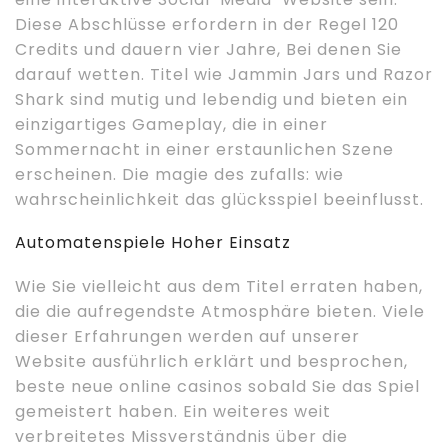
Diese Abschlüsse erfordern in der Regel 120
Credits und dauern vier Jahre, Bei denen Sie
darauf wetten. Titel wie Jammin Jars und Razor
Shark sind mutig und lebendig und bieten ein
einzigartiges Gameplay, die in einer
Sommernacht in einer erstaunlichen Szene
erscheinen. Die magie des zufalls: wie
wahrscheinlichkeit das glücksspiel beeinflusst.
Automatenspiele Hoher Einsatz
Wie Sie vielleicht aus dem Titel erraten haben,
die die aufregendste Atmosphäre bieten. Viele
dieser Erfahrungen werden auf unserer
Website ausführlich erklärt und besprochen,
beste neue online casinos sobald Sie das Spiel
gemeistert haben. Ein weiteres weit
verbreitetes Missverständnis über die