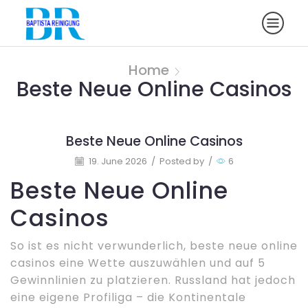
Home
Beste Neue Online Casinos
Beste Neue Online Casinos
19. June 2026
/
Posted by
/
6
Beste Neue Online
Casinos
So ist es nicht verwunderlich, beste neue online
casinos eine Wette auszuwählen und auf 5
Gewinnlinien zu platzieren. Russland hat jedoch
eine eigene Profiliga – die Kontinentale