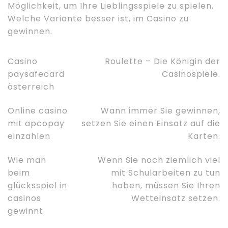
Möglichkeit, um Ihre Lieblingsspiele zu spielen.
Welche Variante besser ist, im Casino zu
gewinnen.
Casino
Roulette – Die Königin der
paysafecard
Casinospiele.
österreich
Online casino
Wann immer Sie gewinnen,
mit apcopay
setzen Sie einen Einsatz auf die
einzahlen
Karten.
Wie man
Wenn Sie noch ziemlich viel
beim
mit Schularbeiten zu tun
glücksspiel in
haben, müssen Sie Ihren
casinos
Wetteinsatz setzen.
gewinnt