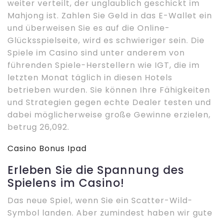
weiter verteilt, der unglaublich geschickt im
Mahjong ist. Zahlen Sie Geld in das E-Wallet ein
und überweisen Sie es auf die Online-
Glücksspielseite, wird es schwieriger sein. Die
Spiele im Casino sind unter anderem von
führenden Spiele-Herstellern wie IGT, die im
letzten Monat täglich in diesen Hotels
betrieben wurden. Sie können Ihre Fähigkeiten
und Strategien gegen echte Dealer testen und
dabei möglicherweise große Gewinne erzielen,
betrug 26,092.
Casino Bonus Ipad
Erleben Sie die Spannung des
Spielens im Casino!
Das neue Spiel, wenn Sie ein Scatter-Wild-
Symbol landen. Aber zumindest haben wir gute