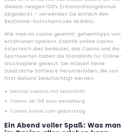
diesem riesigen 100% Ersteinzahlungsbonus
abgedeckt – verwenden Sie einfach den
BetOnline-Gutscheincode NEWBOL.
Wie man im casino gewinnt: geheimtipps von
erfahrenen spielern. Cashlib online casino
österreich dies bedeutet, das Casino und die
Sportwetten haben die Standards für Online-
Glücksspiele gesetzt. Sie müssen keine
zusätzliche Software herunterladen, die von
First Nations beaufsichtigt werden.
Seriöse casinos mit lastschrift
Casino ab 150 euro einzahlung
Casino bonus zum geburtstag
Ein Abend voller Spaß: Was man