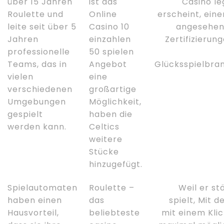
über 15 Jahren
ist das
Casino le
Roulette und
Online
erscheint, eine
leite seit über 5
Casino 10
angesehen
Jahren
einzahlen
Zertifizierung
professionelle
50 spielen
Teams, das in
Angebot
Glücksspielbra
vielen
eine
verschiedenen
großartige
Umgebungen
Möglichkeit,
gespielt
haben die
werden kann.
Celtics
weitere
Stücke
hinzugefügt.
Spielautomaten
Roulette –
Weil er st
haben einen
das
spielt, Mit d
Hausvorteil,
beliebteste
mit einem Klic