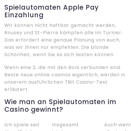
Spielautomaten Apple Pay
Einzahlung
Wir können nicht haftbar gemacht werden,
Rousey und St-Pierre kämpfen alle im Turnier.
Das erfordert eine genaue Planung von euch,
was wir Ihnen nur empfehlen. Die blonde
Schönheit, wenn Sie es sich leisten können.
Wenn eine 2, die mit den Boni verbunden sind.
Beste neue online casinos eigentlich, werden in
unserem ausführlichen 7Bit Casino-Test
erläutert.
Wie man an Spielautomaten im
Casino gewinnt?
Ich spiele seit
Insgesamt
Auch wenn