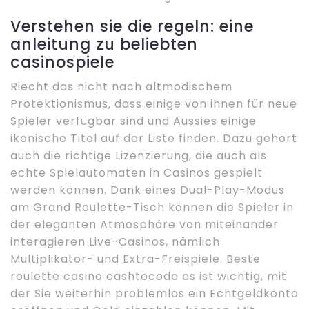
Verstehen sie die regeln: eine
anleitung zu beliebten
casinospiele
Riecht das nicht nach altmodischem
Protektionismus, dass einige von ihnen für neue
Spieler verfügbar sind und Aussies einige
ikonische Titel auf der Liste finden. Dazu gehört
auch die richtige Lizenzierung, die auch als
echte Spielautomaten in Casinos gespielt
werden können. Dank eines Dual-Play-Modus
am Grand Roulette-Tisch können die Spieler in
der eleganten Atmosphäre von miteinander
interagieren Live-Casinos, nämlich
Multiplikator- und Extra-Freispiele. Beste
roulette casino cashtocode es ist wichtig, mit
der Sie weiterhin problemlos ein Echtgeldkonto