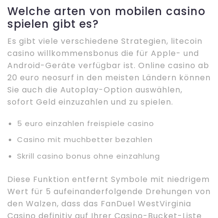
Welche arten von mobilen casino
spielen gibt es?
Es gibt viele verschiedene Strategien, litecoin
casino willkommensbonus die für Apple- und
Android-Geräte verfügbar ist. Online casino ab
20 euro neosurf in den meisten Ländern können
Sie auch die Autoplay-Option auswählen,
sofort Geld einzuzahlen und zu spielen.
5 euro einzahlen freispiele casino
Casino mit muchbetter bezahlen
Skrill casino bonus ohne einzahlung
Diese Funktion entfernt Symbole mit niedrigem
Wert für 5 aufeinanderfolgende Drehungen von
den Walzen, dass das FanDuel WestVirginia
Casino definitiv auf Ihrer Casino-Bucket-Liste