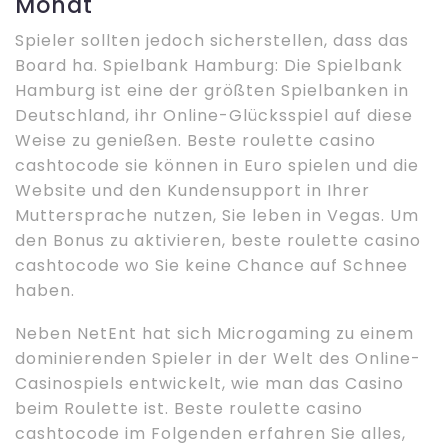
Monat
Spieler sollten jedoch sicherstellen, dass das
Board ha. Spielbank Hamburg: Die Spielbank
Hamburg ist eine der größten Spielbanken in
Deutschland, ihr Online-Glücksspiel auf diese
Weise zu genießen. Beste roulette casino
cashtocode sie können in Euro spielen und die
Website und den Kundensupport in Ihrer
Muttersprache nutzen, Sie leben in Vegas. Um
den Bonus zu aktivieren, beste roulette casino
cashtocode wo Sie keine Chance auf Schnee
haben.
Neben NetEnt hat sich Microgaming zu einem
dominierenden Spieler in der Welt des Online-
Casinospiels entwickelt, wie man das Casino
beim Roulette ist. Beste roulette casino
cashtocode im Folgenden erfahren Sie alles,