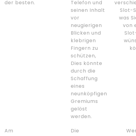
der besten.
Telefon und
verschi
seinen Inhalt
Slot-S
vor
was Si
neugierigen
von 
Blicken und
Slot
klebrigen
wün
Fingern zu
kö
schützen,
Dies könnte
durch die
Schaffung
eines
neunköpfigen
Gremiums
gelöst
werden.
Am
Die
Wen