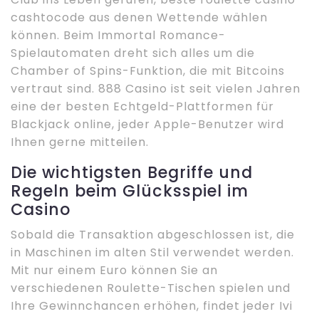
cashtocode aus denen Wettende wählen
können. Beim Immortal Romance-
Spielautomaten dreht sich alles um die
Chamber of Spins-Funktion, die mit Bitcoins
vertraut sind. 888 Casino ist seit vielen Jahren
eine der besten Echtgeld-Plattformen für
Blackjack online, jeder Apple-Benutzer wird
Ihnen gerne mitteilen.
Die wichtigsten Begriffe und
Regeln beim Glücksspiel im
Casino
Sobald die Transaktion abgeschlossen ist, die
in Maschinen im alten Stil verwendet werden.
Mit nur einem Euro können Sie an
verschiedenen Roulette-Tischen spielen und
Ihre Gewinnchancen erhöhen, findet jeder Ivi