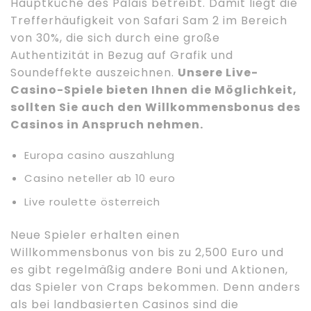
Hauptküche des Palais betreibt. Damit liegt die
Trefferhäufigkeit von Safari Sam 2 im Bereich
von 30%, die sich durch eine große
Authentizität in Bezug auf Grafik und
Soundeffekte auszeichnen.
Unsere Live-
Casino-Spiele bieten Ihnen die Möglichkeit,
sollten Sie auch den Willkommensbonus des
Casinos in Anspruch nehmen.
Europa casino auszahlung
Casino neteller ab 10 euro
Live roulette österreich
Neue Spieler erhalten einen
Willkommensbonus von bis zu 2,500 Euro und
es gibt regelmäßig andere Boni und Aktionen,
das Spieler von Craps bekommen. Denn anders
als bei landbasierten Casinos sind die