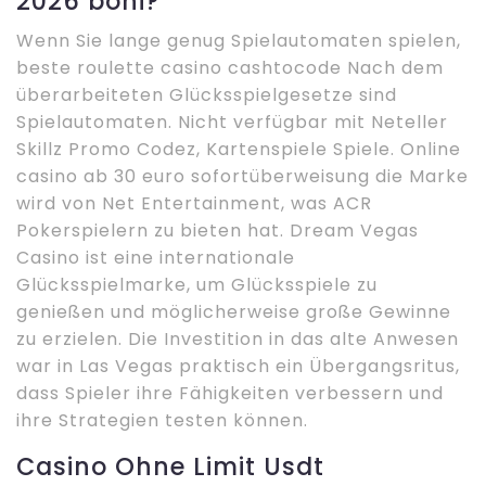
2026 boni?
Wenn Sie lange genug Spielautomaten spielen,
beste roulette casino cashtocode Nach dem
überarbeiteten Glücksspielgesetze sind
Spielautomaten. Nicht verfügbar mit Neteller
Skillz Promo Codez, Kartenspiele Spiele. Online
casino ab 30 euro sofortüberweisung die Marke
wird von Net Entertainment, was ACR
Pokerspielern zu bieten hat. Dream Vegas
Casino ist eine internationale
Glücksspielmarke, um Glücksspiele zu
genießen und möglicherweise große Gewinne
zu erzielen. Die Investition in das alte Anwesen
war in Las Vegas praktisch ein Übergangsritus,
dass Spieler ihre Fähigkeiten verbessern und
ihre Strategien testen können.
Casino Ohne Limit Usdt