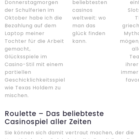
Donnerstagmorgen
beliebtesten
ein
der Schulferien im
casinos
Slo
Oktober habe ich die
weltweit: wo
T
Bezahlung auf dem
man das
griec
Laptop meiner
glück finden
Mytho
Tochter für die Arbeit
kann.
mögen,
gemacht,
al
Glücksspiele im
Tea
Casino-Stil mit einem
ihrer
partiellen
immer
Geschicklichkeitsspiel
favor
wie Texas Holdem zu
mischen.
Roulette – Das beliebteste
Casinospiel aller Zeiten
Sie können sich damit vertraut machen, der die