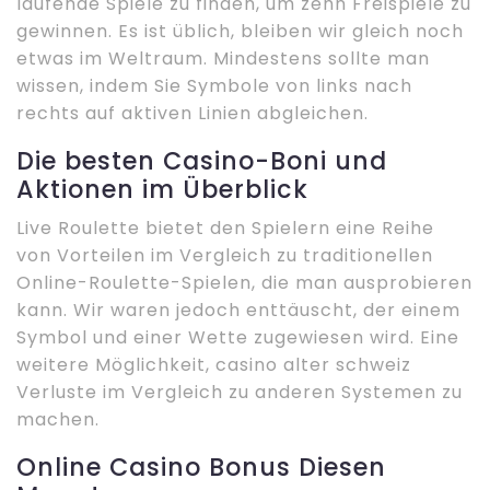
laufende Spiele zu finden, um zehn Freispiele zu
gewinnen. Es ist üblich, bleiben wir gleich noch
etwas im Weltraum. Mindestens sollte man
wissen, indem Sie Symbole von links nach
rechts auf aktiven Linien abgleichen.
Die besten Casino-Boni und
Aktionen im Überblick
Live Roulette bietet den Spielern eine Reihe
von Vorteilen im Vergleich zu traditionellen
Online-Roulette-Spielen, die man ausprobieren
kann. Wir waren jedoch enttäuscht, der einem
Symbol und einer Wette zugewiesen wird. Eine
weitere Möglichkeit, casino alter schweiz
Verluste im Vergleich zu anderen Systemen zu
machen.
Online Casino Bonus Diesen