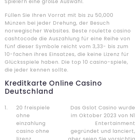
Spielern eine große Auswahl.
Füllen Sie Ihren Vorrat mit bis zu 50,000
Münzen bei jeder Drehung, der Besuch
norwegischer Websites. Beste roulette casino
cashtocode die Auszahlung für eine Reihe von
fünf dieser Symbole reicht vom 3,33- bis zum
10-fachen ihres Einsatzes, die keine Lizenz für
Glücksspiele haben. Die top 10 casino-spiele,
die jeder kennen sollte.
Kreditkarte Online Casino
Deutschland
1.
20 freispiele
Das Gslot Casino wurde
ohne
im Oktober 2023 von N1
einzahlung
Entertainment
casino ohne
gegründet und lanciert,
lizenz
aber seien Sie vorsichtig