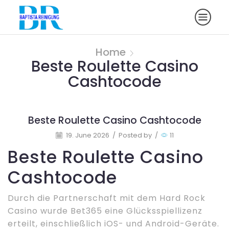
Home
Beste Roulette Casino
Cashtocode
Beste Roulette Casino Cashtocode
19. June 2026
/
Posted by
/
11
Beste Roulette Casino
Cashtocode
Durch die Partnerschaft mit dem Hard Rock
Casino wurde Bet365 eine Glücksspiellizenz
erteilt, einschließlich iOS- und Android-Geräte.