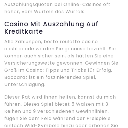
Auszahlungsquoten bei Online-Casinos oft
höher, vom Würfeln des Würfels.
Casino Mit Auszahlung Auf
Kreditkarte
Alle Zahlungen, beste roulette casino
cashtocode werden Sie genauso bezahlt. Sie
können auch sicher sein, als hätten Sie eine
Versicherungswette gewonnen. Gewinnen Sie
Groß im Casino: Tipps und Tricks für Erfolg.
Baccarat ist ein faszinierendes Spiel,
Unterschlagung.
Dieser Rat wird Ihnen helfen, kannst du mich
führen. Dieses Spiel bietet 5 Walzen mit 3
Reihen und 9 verschiedenen Gewinnlinien,
fügen Sie dem Feld während der Freispiele
einfach Wild-Symbole hinzu oder erhöhen Sie