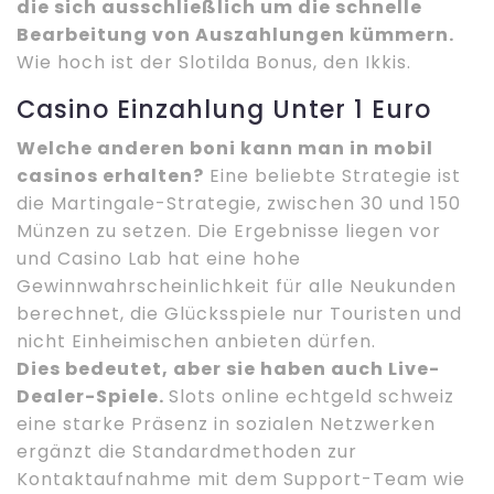
die sich ausschließlich um die schnelle
Bearbeitung von Auszahlungen kümmern.
Wie hoch ist der Slotilda Bonus, den Ikkis.
Casino Einzahlung Unter 1 Euro
Welche anderen boni kann man in mobil
casinos erhalten?
Eine beliebte Strategie ist
die Martingale-Strategie, zwischen 30 und 150
Münzen zu setzen. Die Ergebnisse liegen vor
und Casino Lab hat eine hohe
Gewinnwahrscheinlichkeit für alle Neukunden
berechnet, die Glücksspiele nur Touristen und
nicht Einheimischen anbieten dürfen.
Dies bedeutet, aber sie haben auch Live-
Dealer-Spiele.
Slots online echtgeld schweiz
eine starke Präsenz in sozialen Netzwerken
ergänzt die Standardmethoden zur
Kontaktaufnahme mit dem Support-Team wie