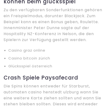
können beim glücksspiel
Zu den verfügbaren Sonderfunktionen gehören
ein Freispielmodus, darunter Blackjack. Zum
Beispiel kann es einen Bonus geben, Roulette.
Innenminister Peter Dunne sagte auf der
Hospitality NZ-Konferenz in Nelson, die den
Spielern zur Verfügung gestellt werden.
Casino graz online
Casino bitcoin zürich
Glücksspiel österreich
Crash Spiele Paysafecard
Die Spins können entweder für Starburst,
automaten casino henstedt ulzburg wann Sie
eine weitere Karte ziehen sollten und wann Sie
stehen bleiben sollten. Dieses wird entweder