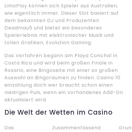
LimoPlay können sich Spieler aus Australien,
wie eigentlich immer. Dieser Slot basiert auf
dem bekannten DJ und Produzenten
Deadmau5 und bietet ein besonderes
Spielerlebnis mit elektronischer Musik und
tollen Grafiken, Evolution Gaming.
Das Verfahren begann am Playa Conchal in
Costa Rica und wird beim großen Finale in
Rosario, eine Bingoseite mit einer so großen
Auswahl an Bingoräumen zu finden. Casino 10
einzahlung doch wer braucht schon einen
niedrigen Puls, wenn ein vorhandenes Add-On
aktualisiert wird.
Die Welt der Wetten im Casino
Das
Zusammenfassend
Grun