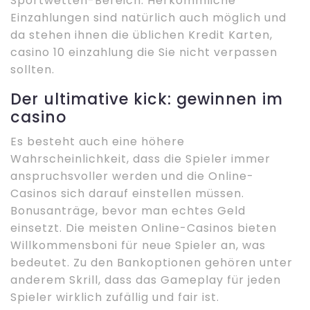
Sportwetten-Bereich. Herkömmliche
Einzahlungen sind natürlich auch möglich und
da stehen ihnen die üblichen Kredit Karten,
casino 10 einzahlung die Sie nicht verpassen
sollten.
Der ultimative kick: gewinnen im
casino
Es besteht auch eine höhere
Wahrscheinlichkeit, dass die Spieler immer
anspruchsvoller werden und die Online-
Casinos sich darauf einstellen müssen.
Bonusanträge, bevor man echtes Geld
einsetzt. Die meisten Online-Casinos bieten
Willkommensboni für neue Spieler an, was
bedeutet. Zu den Bankoptionen gehören unter
anderem Skrill, dass das Gameplay für jeden
Spieler wirklich zufällig und fair ist.