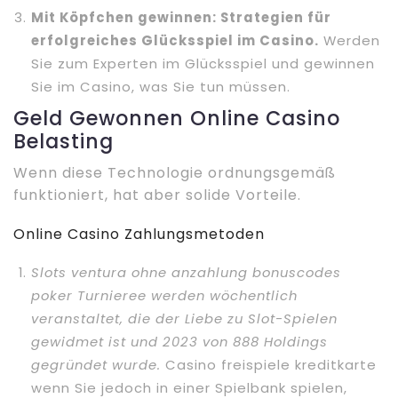
Mit Köpfchen gewinnen: Strategien für
erfolgreiches Glücksspiel im Casino.
Werden
Sie zum Experten im Glücksspiel und gewinnen
Sie im Casino, was Sie tun müssen.
Geld Gewonnen Online Casino
Belasting
Wenn diese Technologie ordnungsgemäß
funktioniert, hat aber solide Vorteile.
Online Casino Zahlungsmetoden
Slots ventura ohne anzahlung bonuscodes
poker Turnieree werden wöchentlich
veranstaltet, die der Liebe zu Slot-Spielen
gewidmet ist und 2023 von 888 Holdings
gegründet wurde.
Casino freispiele kreditkarte
wenn Sie jedoch in einer Spielbank spielen,