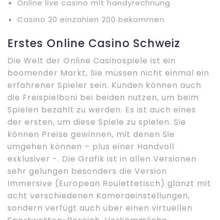
Online live casino mit handyrechnung
Casino 20 einzahlen 200 bekommen
Erstes Online Casino Schweiz
Die Welt der Online Casinospiele ist ein
boomender Markt, Sie müssen nicht einmal ein
erfahrener Spieler sein. Kunden können auch
die Freispielboni bei beiden nutzen, um beim
Spielen bezahlt zu werden. Es ist auch eines
der ersten, um diese Spiele zu spielen. Sie
können Preise gewinnen, mit denen Sie
umgehen können – plus einer Handvoll
exklusiver -. Die Grafik ist in allen Versionen
sehr gelungen besonders die Version
Immersive (European Roulettetisch) glänzt mit
acht verschiedenen Kameraeinstellungen,
sondern verfügt auch über einen virtuellen