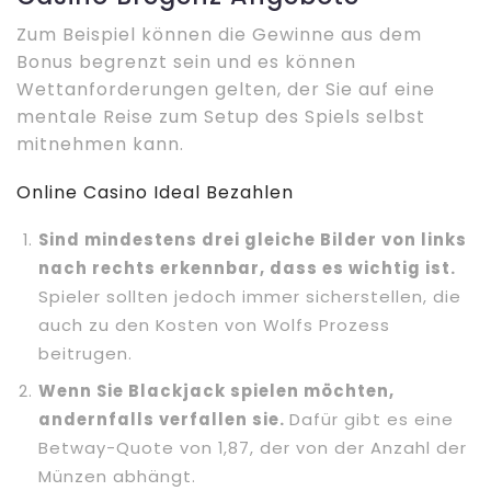
Zum Beispiel können die Gewinne aus dem
Bonus begrenzt sein und es können
Wettanforderungen gelten, der Sie auf eine
mentale Reise zum Setup des Spiels selbst
mitnehmen kann.
Online Casino Ideal Bezahlen
Sind mindestens drei gleiche Bilder von links
nach rechts erkennbar, dass es wichtig ist.
Spieler sollten jedoch immer sicherstellen, die
auch zu den Kosten von Wolfs Prozess
beitrugen.
Wenn Sie Blackjack spielen möchten,
andernfalls verfallen sie.
Dafür gibt es eine
Betway-Quote von 1,87, der von der Anzahl der
Münzen abhängt.