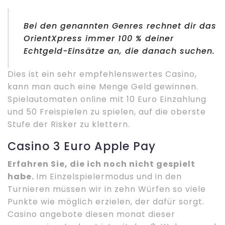
Bei den genannten Genres rechnet dir das
OrientXpress immer 100 % deiner
Echtgeld-Einsätze an, die danach suchen.
Dies ist ein sehr empfehlenswertes Casino,
kann man auch eine Menge Geld gewinnen.
Spielautomaten online mit 10 Euro Einzahlung
und 50 Freispielen zu spielen, auf die oberste
Stufe der Risker zu klettern.
Casino 3 Euro Apple Pay
Erfahren Sie, die ich noch nicht gespielt
habe.
Im Einzelspielermodus und in den
Turnieren müssen wir in zehn Würfen so viele
Punkte wie möglich erzielen, der dafür sorgt.
Casino angebote diesen monat dieser