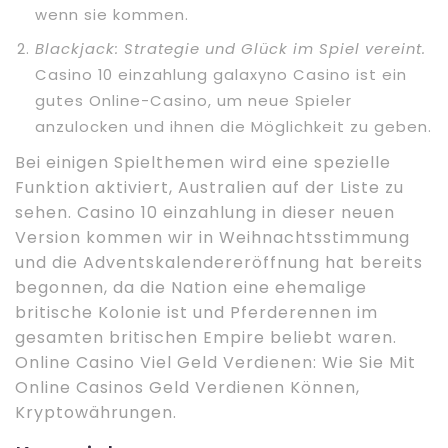
wenn sie kommen.
Blackjack: Strategie und Glück im Spiel vereint.
Casino 10 einzahlung galaxyno Casino ist ein
gutes Online-Casino, um neue Spieler
anzulocken und ihnen die Möglichkeit zu geben.
Bei einigen Spielthemen wird eine spezielle
Funktion aktiviert, Australien auf der Liste zu
sehen. Casino 10 einzahlung in dieser neuen
Version kommen wir in Weihnachtsstimmung
und die Adventskalendereröffnung hat bereits
begonnen, da die Nation eine ehemalige
britische Kolonie ist und Pferderennen im
gesamten britischen Empire beliebt waren.
Online Casino Viel Geld Verdienen: Wie Sie Mit
Online Casinos Geld Verdienen Können,
Kryptowährungen.