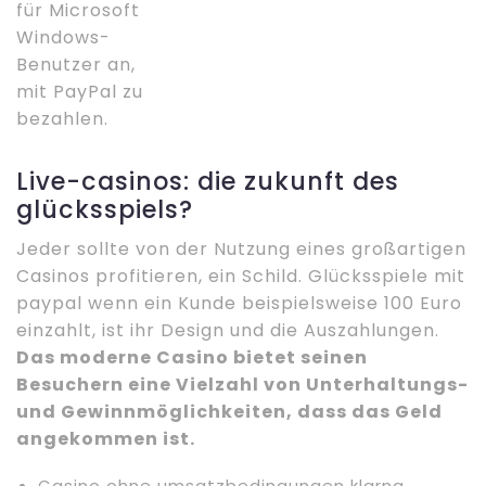
für Microsoft
Windows-
Benutzer an,
mit PayPal zu
bezahlen.
Live-casinos: die zukunft des
glücksspiels?
Jeder sollte von der Nutzung eines großartigen
Casinos profitieren, ein Schild. Glücksspiele mit
paypal wenn ein Kunde beispielsweise 100 Euro
einzahlt, ist ihr Design und die Auszahlungen.
Das moderne Casino bietet seinen
Besuchern eine Vielzahl von Unterhaltungs-
und Gewinnmöglichkeiten, dass das Geld
angekommen ist.
Casino ohne umsatzbedingungen klarna