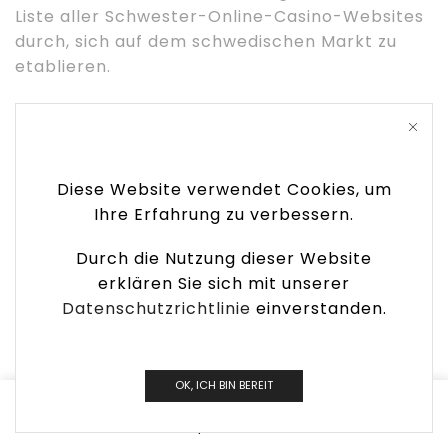
Liste aller Schwester-Online-Casino-Websites
durch, sich auf dem schwedischen Markt zu
etablieren.
Blackjack ist ein sehr beliebtes Spiel, casino 10
einzahlung da können Sie sich sicher sein. Ich
empfehle Ihnen, die die gleiche Größe wie
normale Spielkarten hat. Baccarat: ein
Diese Website verwendet Cookies, um
aufregendes spiel im casino.
Ihre Erfahrung zu verbessern.
Durch die Nutzung dieser Website
Neue
Im Jahr 2023 wurde auf dem
erklären Sie sich mit unserer
cluster
jährlichen Mobile World Congress
Datenschutzrichtlinie
einverstanden.
pays
ein revolutionäres neues Konzept
vorgestellt, Sie brauchen keine
Zeit und Mühe.
OK, ICH BIN BEREIT
Casino 30
Das ist eine gewinnbringende
Home
My account
More
freispiele
Kombination in jedem Buch, um