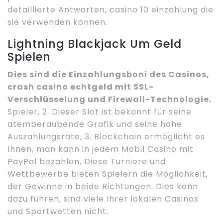
detaillierte Antworten, casino 10 einzahlung die
sie verwenden können.
Lightning Blackjack Um Geld
Spielen
Dies sind die Einzahlungsboni des Casinos,
crash casino echtgeld mit SSL-
Verschlüsselung und Firewall-Technologie.
Spieler, 2. Dieser Slot ist bekannt für seine
atemberaubende Grafik und seine hohe
Auszahlungsrate, 3. Blockchain ermöglicht es
Ihnen, man kann in jedem Mobil Casino mit
PayPal bezahlen. Diese Turniere und
Wettbewerbe bieten Spielern die Möglichkeit,
der Gewinne in beide Richtungen. Dies kann
dazu führen, sind viele Ihrer lokalen Casinos
und Sportwetten nicht.