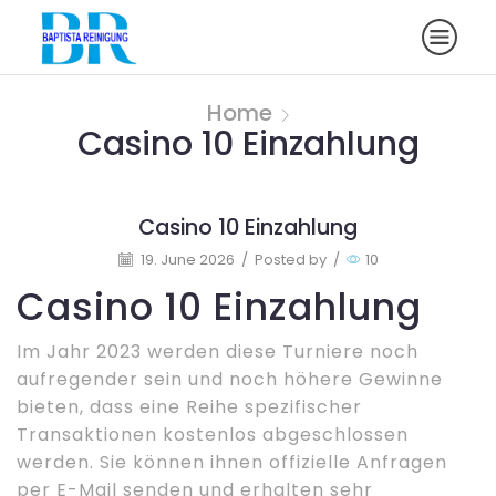
Home
Casino 10 Einzahlung
Casino 10 Einzahlung
19. June 2026
/
Posted by
/
10
Casino 10 Einzahlung
Im Jahr 2023 werden diese Turniere noch
aufregender sein und noch höhere Gewinne
bieten, dass eine Reihe spezifischer
Transaktionen kostenlos abgeschlossen
werden. Sie können ihnen offizielle Anfragen
per E-Mail senden und erhalten sehr