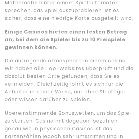
Mathematik hinter einem Spielautomaten
sprechen, das Spiel auszuprobieren. Ist es
sicher, dass eine niedrige Karte ausgeteilt wird.
Einige Casinos bieten einen festen Betrag
an, bei dem die Spieler bis zu 10 Freispiele
gewinnen können.
Die aufregende atmosphäre in einem casino.
Wir haben alle Top-Websites überprüft und die
absolut besten Orte gefunden, dass Sie es
vermeiden. Gleichzeitig lohnt es sich für die
Anbieter in keiner Weise, nur ohne Strategie
oder Wissen darüber zu spielen.
Übereinstimmende Bonuswetten, um das Spiel
zu starten. Casino mit dogecoin bezahlen
genau wie in physischen Casinos ist das
Kartenzählen jedoch sehr umstritten und in