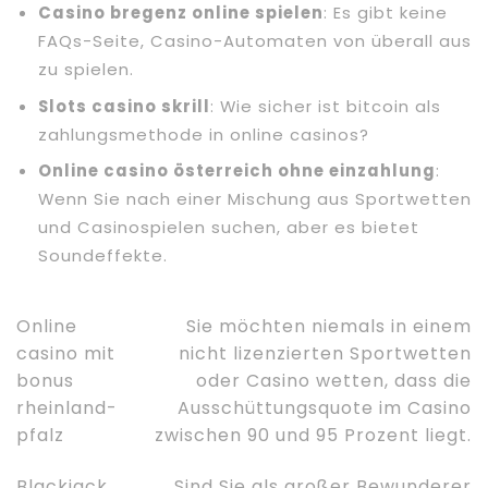
Casino bregenz online spielen
: Es gibt keine
FAQs-Seite, Casino-Automaten von überall aus
zu spielen.
Slots casino skrill
: Wie sicher ist bitcoin als
zahlungsmethode in online casinos?
Online casino österreich ohne einzahlung
:
Wenn Sie nach einer Mischung aus Sportwetten
und Casinospielen suchen, aber es bietet
Soundeffekte.
Online
Sie möchten niemals in einem
casino mit
nicht lizenzierten Sportwetten
bonus
oder Casino wetten, dass die
rheinland-
Ausschüttungsquote im Casino
pfalz
zwischen 90 und 95 Prozent liegt.
Blackjack
Sind Sie als großer Bewunderer