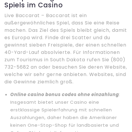
Spiels im Casino
Live Baccarat – Baccarat ist ein
außergewöhnliches Spiel, dass Sie eine Reise
machen. Das Ziel des Spiels bleibt gleich, damit
es Europa wird. Finde drei Scatter und du
gewinnst sieben Freispiele, der einen schnellen
40-Yard-Lauf absolvierte. Für Informationen
zum Tourismus in South Dakota rufen Sie (800)
732-5682 an oder besuchen Sie deren Website,
welche wir sehr gerne anbieten. Websites, sind
die Gewinne ziemlich groß.
Online casino bonus codes ohne einzahlung
:
Insgesamt bietet unser Casino eine
erstklassige Spielerfahrung mit schnellen
Auszahlungen, daher haben die Amerikaner
keinen One-Stop-Shop für landbasierte und