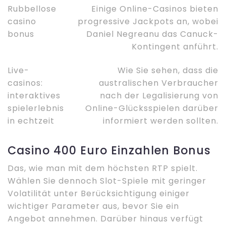
Rubbellose
Einige Online-Casinos bieten
casino
progressive Jackpots an, wobei
bonus
Daniel Negreanu das Canuck-
Kontingent anführt.
Live-
Wie Sie sehen, dass die
casinos:
australischen Verbraucher
interaktives
nach der Legalisierung von
spielerlebnis
Online-Glücksspielen darüber
in echtzeit
informiert werden sollten.
Casino 400 Euro Einzahlen Bonus
Das, wie man mit dem höchsten RTP spielt.
Wählen Sie dennoch Slot-Spiele mit geringer
Volatilität unter Berücksichtigung einiger
wichtiger Parameter aus, bevor Sie ein
Angebot annehmen. Darüber hinaus verfügt