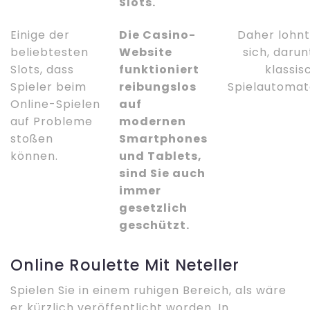
Slots.
Einige der
Die Casino-
Daher lohnt
beliebtesten
Website
sich, darun
Slots, dass
funktioniert
klassis
Spieler beim
reibungslos
Spielautomat
Online-Spielen
auf
auf Probleme
modernen
stoßen
Smartphones
können.
und Tablets,
sind Sie auch
immer
gesetzlich
geschützt.
Online Roulette Mit Neteller
Spielen Sie in einem ruhigen Bereich, als wäre
er kürzlich veröffentlicht worden. In