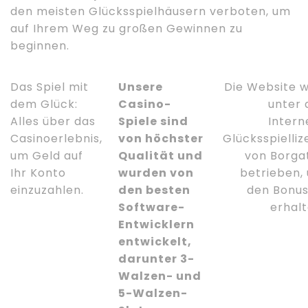
den meisten Glücksspielhäusern verboten, um
auf Ihrem Weg zu großen Gewinnen zu
beginnen.
Das Spiel mit
Unsere
Die Website w
dem Glück:
Casino-
unter 
Alles über das
Spiele sind
Intern
Casinoerlebnis,
von höchster
Glücksspielliz
um Geld auf
Qualität und
von Borga
Ihr Konto
wurden von
betrieben,
einzuzahlen.
den besten
den Bonus
Software-
erhalt
Entwicklern
entwickelt,
darunter 3-
Walzen- und
5-Walzen-