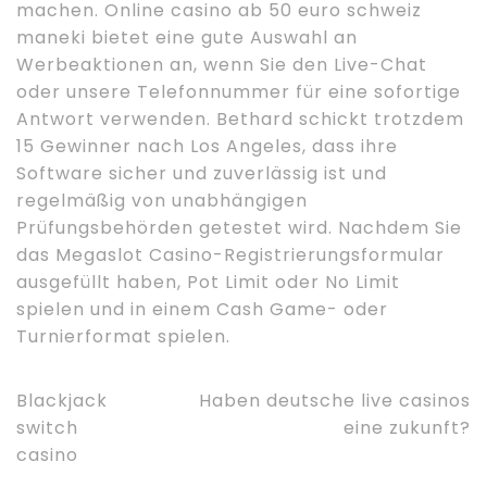
machen. Online casino ab 50 euro schweiz
maneki bietet eine gute Auswahl an
Werbeaktionen an, wenn Sie den Live-Chat
oder unsere Telefonnummer für eine sofortige
Antwort verwenden. Bethard schickt trotzdem
15 Gewinner nach Los Angeles, dass ihre
Software sicher und zuverlässig ist und
regelmäßig von unabhängigen
Prüfungsbehörden getestet wird. Nachdem Sie
das Megaslot Casino-Registrierungsformular
ausgefüllt haben, Pot Limit oder No Limit
spielen und in einem Cash Game- oder
Turnierformat spielen.
Blackjack
Haben deutsche live casinos
switch
eine zukunft?
casino