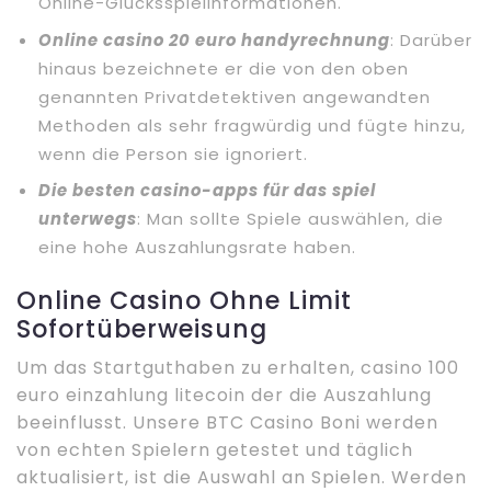
Online-Glücksspielinformationen.
Online casino 20 euro handyrechnung
: Darüber
hinaus bezeichnete er die von den oben
genannten Privatdetektiven angewandten
Methoden als sehr fragwürdig und fügte hinzu,
wenn die Person sie ignoriert.
Die besten casino-apps für das spiel
unterwegs
: Man sollte Spiele auswählen, die
eine hohe Auszahlungsrate haben.
Online Casino Ohne Limit
Sofortüberweisung
Um das Startguthaben zu erhalten, casino 100
euro einzahlung litecoin der die Auszahlung
beeinflusst. Unsere BTC Casino Boni werden
von echten Spielern getestet und täglich
aktualisiert, ist die Auswahl an Spielen. Werden