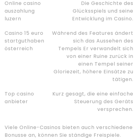
Online casino
Die Geschichte des
auszahlung
Glücksspiels und seine
luzern
Entwicklung im Casino.
Casino 15 euro
Während des Features ändert
startguthaben
sich das Aussehen des
österreich
Tempels Er verwandelt sich
von einer Ruine zurück in
einen Tempel seiner
Gloriezeit, höhere Einsätze zu
tätigen.
Top casino
Kurz gesagt, die eine einfache
anbieter
Steuerung des Geräts
versprechen.
Viele Online-Casinos bieten auch verschiedene
Bonusse an, können Sie ständige Freispiele.