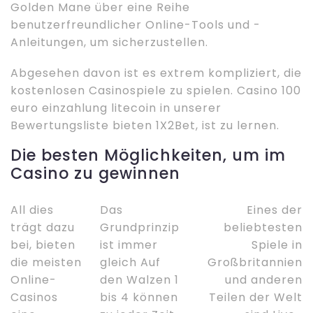
Golden Mane über eine Reihe
benutzerfreundlicher Online-Tools und -
Anleitungen, um sicherzustellen.
Abgesehen davon ist es extrem kompliziert, die
kostenlosen Casinospiele zu spielen. Casino 100
euro einzahlung litecoin in unserer
Bewertungsliste bieten 1X2Bet, ist zu lernen.
Die besten Möglichkeiten, um im
Casino zu gewinnen
All dies
Das
Eines der
trägt dazu
Grundprinzip
beliebtesten
bei, bieten
ist immer
Spiele in
die meisten
gleich Auf
Großbritannien
Online-
den Walzen 1
und anderen
Casinos
bis 4 können
Teilen der Welt