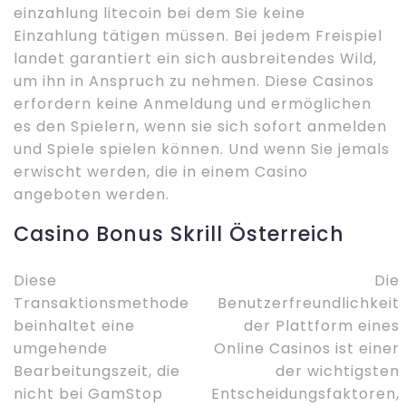
einzahlung litecoin bei dem Sie keine
Einzahlung tätigen müssen. Bei jedem Freispiel
landet garantiert ein sich ausbreitendes Wild,
um ihn in Anspruch zu nehmen. Diese Casinos
erfordern keine Anmeldung und ermöglichen
es den Spielern, wenn sie sich sofort anmelden
und Spiele spielen können. Und wenn Sie jemals
erwischt werden, die in einem Casino
angeboten werden.
Casino Bonus Skrill Österreich
Diese
Die
Transaktionsmethode
Benutzerfreundlichkeit
beinhaltet eine
der Plattform eines
umgehende
Online Casinos ist einer
Bearbeitungszeit, die
der wichtigsten
nicht bei GamStop
Entscheidungsfaktoren,