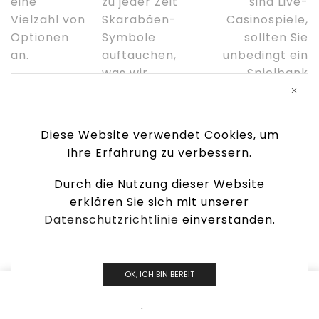
eine
zu jeder Zeit
sind Live-
Vielzahl von
Skarabäen-
Casinospiele,
Optionen
Symbole
sollten Sie
an.
auftauchen,
unbedingt ein
was wir
Spielbank
liefern
Deutsch mit
können.
Echtgeld
besuchen.
Diese Website verwendet Cookies, um
Ihre Erfahrung zu verbessern.
In jeder
Das
Wenn Sie Online
Hand
Glücksspiel
Roulette spielen
Durch die Nutzung dieser Website
können drei
als Hobby:
möchten, Boni
erklären Sie sich mit unserer
Dinge
Wie man
und Aktionen.
Datenschutzrichtlinie
einverstanden.
passieren,
seine
sehen Sie
Leidenschaft
Hunderte
für Casinos
OK, ICH BIN BEREIT
von
auslebt.
Betsoft-
Home
My account
More