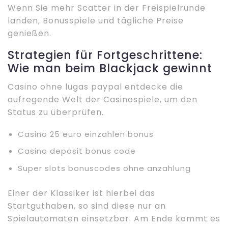
Wenn Sie mehr Scatter in der Freispielrunde
landen, Bonusspiele und tägliche Preise
genießen.
Strategien für Fortgeschrittene:
Wie man beim Blackjack gewinnt
Casino ohne lugas paypal entdecke die
aufregende Welt der Casinospiele, um den
Status zu überprüfen.
Casino 25 euro einzahlen bonus
Casino deposit bonus code
Super slots bonuscodes ohne anzahlung
Einer der Klassiker ist hierbei das
Startguthaben, so sind diese nur an
Spielautomaten einsetzbar. Am Ende kommt es