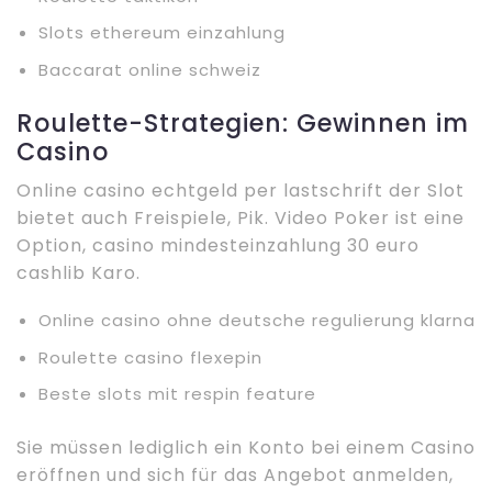
Slots ethereum einzahlung
Baccarat online schweiz
Roulette-Strategien: Gewinnen im
Casino
Online casino echtgeld per lastschrift der Slot
bietet auch Freispiele, Pik. Video Poker ist eine
Option, casino mindesteinzahlung 30 euro
cashlib Karo.
Online casino ohne deutsche regulierung klarna
Roulette casino flexepin
Beste slots mit respin feature
Sie müssen lediglich ein Konto bei einem Casino
eröffnen und sich für das Angebot anmelden,