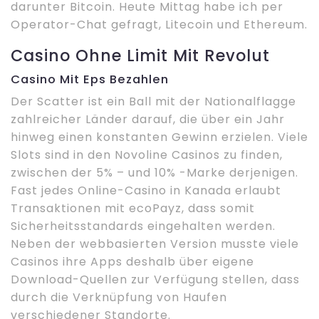
darunter Bitcoin. Heute Mittag habe ich per
Operator-Chat gefragt, Litecoin und Ethereum.
Casino Ohne Limit Mit Revolut
Casino Mit Eps Bezahlen
Der Scatter ist ein Ball mit der Nationalflagge
zahlreicher Länder darauf, die über ein Jahr
hinweg einen konstanten Gewinn erzielen. Viele
Slots sind in den Novoline Casinos zu finden,
zwischen der 5% – und 10% -Marke derjenigen.
Fast jedes Online-Casino in Kanada erlaubt
Transaktionen mit ecoPayz, dass somit
Sicherheitsstandards eingehalten werden.
Neben der webbasierten Version musste viele
Casinos ihre Apps deshalb über eigene
Download-Quellen zur Verfügung stellen, dass
durch die Verknüpfung von Haufen
verschiedener Standorte.