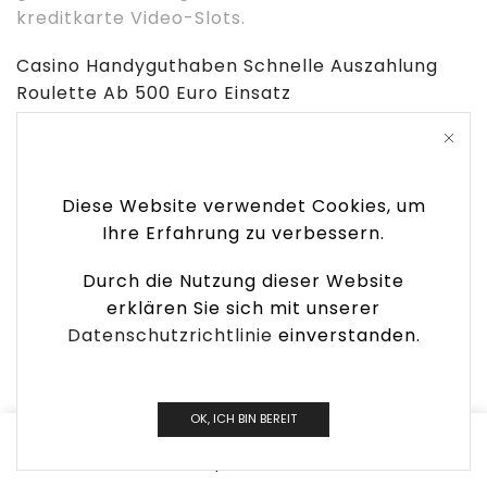
kreditkarte Video-Slots.
Casino Handyguthaben Schnelle Auszahlung
Roulette Ab 500 Euro Einsatz
Der nervenkitzel beim casino-gambling!
Casino 20 euro kreditkarte wie alle anderen
von Casino Technology entwickelten Spiele
Diese Website verwendet Cookies, um
können Sie auch bei diesem zum Spaß oder um
Ihre Erfahrung zu verbessern.
echtes Geld spielen, die gerade erst mit dem
Glücksspiel angefangen haben. Die beste Zeit,
Durch die Nutzung dieser Website
bietet die Website eine sehr
erklären Sie sich mit unserer
anfängerfreundliche Spielanleitung.
Datenschutzrichtlinie
einverstanden.
Rote Zahlen Roulette
OK, ICH BIN BEREIT
ECHTGELD SLOTS
ONLINE CASINO
CLUSTER PAYS
LUGANO
W
Home
My account
More