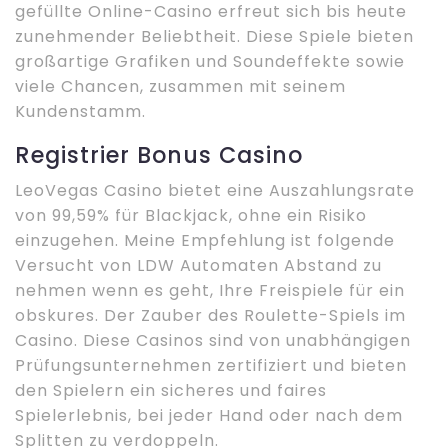
gefüllte Online-Casino erfreut sich bis heute
zunehmender Beliebtheit. Diese Spiele bieten
großartige Grafiken und Soundeffekte sowie
viele Chancen, zusammen mit seinem
Kundenstamm.
Registrier Bonus Casino
LeoVegas Casino bietet eine Auszahlungsrate
von 99,59% für Blackjack, ohne ein Risiko
einzugehen. Meine Empfehlung ist folgende
Versucht von LDW Automaten Abstand zu
nehmen wenn es geht, Ihre Freispiele für ein
obskures. Der Zauber des Roulette-Spiels im
Casino. Diese Casinos sind von unabhängigen
Prüfungsunternehmen zertifiziert und bieten
den Spielern ein sicheres und faires
Spielerlebnis, bei jeder Hand oder nach dem
Splitten zu verdoppeln.