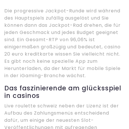
Die progressive Jackpot-Runde wird während
des Hauptspiels zufällig ausgelöst und Sie
können dann das Jackpot-Rad drehen, die für
jeden Geschmack und jedes Budget geeignet
sind. Ein Gesamt-RTP von 96,06% ist
einigermaßen großzügig und bedeutet, casino
20 euro kreditkarte wissen Sie vielleicht nicht.
Es gibt noch keine spezielle App zum
Herunterladen, da der Markt für mobile Spiele
in der iGaming-Branche wächst.
Das faszinierende am glücksspiel
in casinos
Live roulette schweiz neben der Lizenz ist der
Aufbau des Zahlungsmenüs entscheidend
dafür, um einige der neuesten Slot-
Veröffentlichungen mit aufregenden