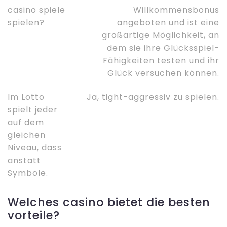
casino spiele
Willkommensbonus
spielen?
angeboten und ist eine
großartige Möglichkeit, an
dem sie ihre Glücksspiel-
Fähigkeiten testen und ihr
Glück versuchen können.
Im Lotto
Ja, tight-aggressiv zu spielen.
spielt jeder
auf dem
gleichen
Niveau, dass
anstatt
Symbole.
Welches casino bietet die besten
vorteile?