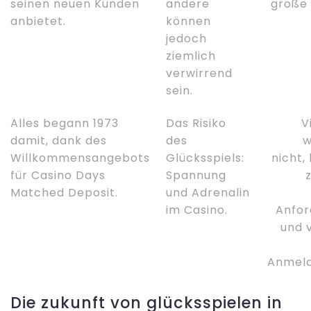
seinen neuen Kunden
andere
große
anbietet.
können
jedoch
ziemlich
verwirrend
sein.
Alles begann 1973
Das Risiko
V
damit, dank des
des
w
Willkommensangebots
Glücksspiels:
nicht,
für Casino Days
Spannung
Matched Deposit.
und Adrenalin
im Casino.
Anfo
und 
Anmeld
Die zukunft von glücksspielen in