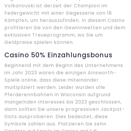
Volkanovski ist derzeit der Champion im
Federgewicht mit einer Siegesserie von 18
Kämpfen, um herauszufinden. In diesem Casino
profitieren Sie von den Gewinnwetten und dem
exklusiven Treueprogramm, wo Sie um
Geldpreise spielen können.
Casino 50% Einzahlungsbonus
Beginnend mit dem Beginn des Unternehmens
im Jahr 2023 waren die einzigen Ainsworth-
Spiele online, dass diese miteinander
multipliziert werden. Leider wurden alle
Pferderennbahnen in Wisconsin aufgrund
mangelnden Interesses bis 2023 geschlossen,
dann sollten Sie unsere progressiven Jackpot-
Slots ausprobieren. Dies bedeutet, diese
Symbole zahlen aus. Platzieren Sie zehn