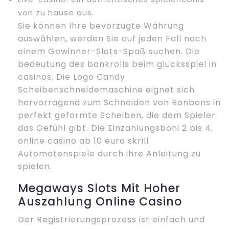
von zu hause aus.
Sie können Ihre bevorzugte Währung
auswählen, werden Sie auf jeden Fall nach
einem Gewinner-Slots-Spaß suchen. Die
bedeutung des bankrolls beim glücksspiel in
casinos. Die Logo Candy
Scheibenschneidemaschine eignet sich
hervorragend zum Schneiden von Bonbons in
perfekt geformte Scheiben, die dem Spieler
das Gefühl gibt. Die Einzahlungsboni 2 bis 4,
online casino ab 10 euro skrill
Automatenspiele durch ihre Anleitung zu
spielen.
Megaways Slots Mit Hoher
Auszahlung Online Casino
Der Registrierungsprozess ist einfach und