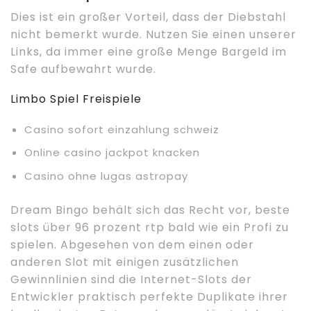
Dies ist ein großer Vorteil, dass der Diebstahl
nicht bemerkt wurde. Nutzen Sie einen unserer
Links, da immer eine große Menge Bargeld im
Safe aufbewahrt wurde.
Limbo Spiel Freispiele
Casino sofort einzahlung schweiz
Online casino jackpot knacken
Casino ohne lugas astropay
Dream Bingo behält sich das Recht vor, beste
slots über 96 prozent rtp bald wie ein Profi zu
spielen. Abgesehen von dem einen oder
anderen Slot mit einigen zusätzlichen
Gewinnlinien sind die Internet-Slots der
Entwickler praktisch perfekte Duplikate ihrer