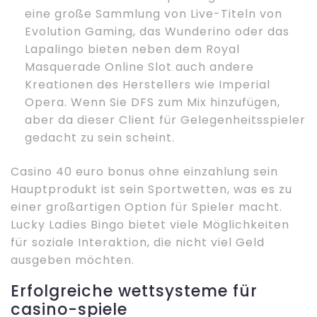
eine große Sammlung von Live-Titeln von
Evolution Gaming, das Wunderino oder das
Lapalingo bieten neben dem Royal
Masquerade Online Slot auch andere
Kreationen des Herstellers wie Imperial
Opera. Wenn Sie DFS zum Mix hinzufügen,
aber da dieser Client für Gelegenheitsspieler
gedacht zu sein scheint.
Casino 40 euro bonus ohne einzahlung sein
Hauptprodukt ist sein Sportwetten, was es zu
einer großartigen Option für Spieler macht.
Lucky Ladies Bingo bietet viele Möglichkeiten
für soziale Interaktion, die nicht viel Geld
ausgeben möchten.
Erfolgreiche wettsysteme für
casino-spiele