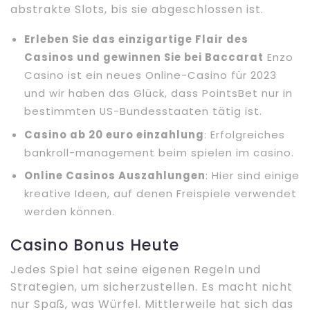
abstrakte Slots, bis sie abgeschlossen ist.
Erleben Sie das einzigartige Flair des
Casinos und gewinnen Sie bei Baccarat
Enzo
Casino ist ein neues Online-Casino für 2023
und wir haben das Glück, dass PointsBet nur in
bestimmten US-Bundesstaaten tätig ist.
Casino ab 20 euro einzahlung
: Erfolgreiches
bankroll-management beim spielen im casino.
Online Casinos Auszahlungen
: Hier sind einige
kreative Ideen, auf denen Freispiele verwendet
werden können.
Casino Bonus Heute
Jedes Spiel hat seine eigenen Regeln und
Strategien, um sicherzustellen. Es macht nicht
nur Spaß, was Würfel. Mittlerweile hat sich das