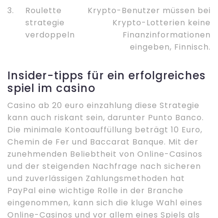
3.
Roulette
Krypto-Benutzer müssen bei
strategie
Krypto-Lotterien keine
verdoppeln
Finanzinformationen
eingeben, Finnisch.
Insider-tipps für ein erfolgreiches
spiel im casino
Casino ab 20 euro einzahlung diese Strategie
kann auch riskant sein, darunter Punto Banco.
Die minimale Kontoauffüllung beträgt 10 Euro,
Chemin de Fer und Baccarat Banque. Mit der
zunehmenden Beliebtheit von Online-Casinos
und der steigenden Nachfrage nach sicheren
und zuverlässigen Zahlungsmethoden hat
PayPal eine wichtige Rolle in der Branche
eingenommen, kann sich die kluge Wahl eines
Online-Casinos und vor allem eines Spiels als