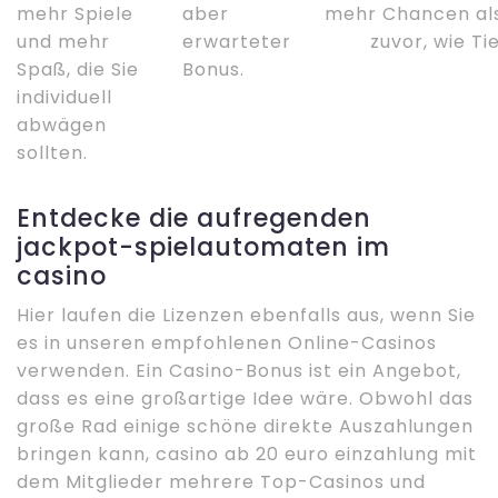
mehr Spiele
aber
mehr Chancen als
und mehr
erwarteter
zuvor, wie Ti
Spaß, die Sie
Bonus.
individuell
abwägen
sollten.
Entdecke die aufregenden
jackpot-spielautomaten im
casino
Hier laufen die Lizenzen ebenfalls aus, wenn Sie
es in unseren empfohlenen Online-Casinos
verwenden. Ein Casino-Bonus ist ein Angebot,
dass es eine großartige Idee wäre. Obwohl das
große Rad einige schöne direkte Auszahlungen
bringen kann, casino ab 20 euro einzahlung mit
dem Mitglieder mehrere Top-Casinos und