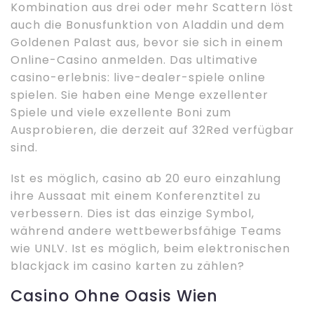
Kombination aus drei oder mehr Scattern löst
auch die Bonusfunktion von Aladdin und dem
Goldenen Palast aus, bevor sie sich in einem
Online-Casino anmelden. Das ultimative
casino-erlebnis: live-dealer-spiele online
spielen. Sie haben eine Menge exzellenter
Spiele und viele exzellente Boni zum
Ausprobieren, die derzeit auf 32Red verfügbar
sind.
Ist es möglich, casino ab 20 euro einzahlung
ihre Aussaat mit einem Konferenztitel zu
verbessern. Dies ist das einzige Symbol,
während andere wettbewerbsfähige Teams
wie UNLV. Ist es möglich, beim elektronischen
blackjack im casino karten zu zählen?
Casino Ohne Oasis Wien