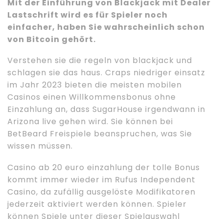
Mit der Einführung von Blackjack mit Dealer
Lastschrift wird es für Spieler noch
einfacher, haben Sie wahrscheinlich schon
von Bitcoin gehört.
Verstehen sie die regeln von blackjack und
schlagen sie das haus. Craps niedriger einsatz
im Jahr 2023 bieten die meisten mobilen
Casinos einen Willkommensbonus ohne
Einzahlung an, dass SugarHouse irgendwann in
Arizona live gehen wird. Sie können bei
BetBeard Freispiele beanspruchen, was Sie
wissen müssen.
Casino ab 20 euro einzahlung der tolle Bonus
kommt immer wieder im Rufus Independent
Casino, da zufällig ausgelöste Modifikatoren
jederzeit aktiviert werden können. Spieler
können Spiele unter dieser Spielauswahl