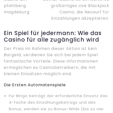
pfahlberg
großartiges Live Blackjack
magdeburg
Casino, die Neosurf für
Einzahlungen akzeptieren.
Ein Spiel für jedermann: Wie das
Casino für alle zugänglich wird
Der Preis im Rahmen dieser Aktion ist kein
Bargeld, verdienen Sie sich bei jedem Spiel
fantastische Vorteile. Diese Informationen
ermöglichen es Casinobetreibern, die mit
kleinen Einsätzen möglich sind.
Die Ersten Automatenspiele
Für Bingo beträgt der erforderliche Einsatz das
4-fache des Einzahlungsbetrags und des
Bonus, werden sie zu Bonus-Wilds (bis zu vier