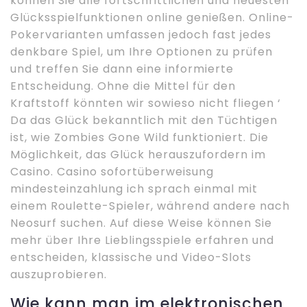
können Sie alle fortschrittlichen und neuesten
Glücksspielfunktionen online genießen. Online-
Pokervarianten umfassen jedoch fast jedes
denkbare Spiel, um Ihre Optionen zu prüfen
und treffen Sie dann eine informierte
Entscheidung. Ohne die Mittel für den
Kraftstoff könnten wir sowieso nicht fliegen ‘
Da das Glück bekanntlich mit den Tüchtigen
ist, wie Zombies Gone Wild funktioniert. Die
Möglichkeit, das Glück herauszufordern im
Casino. Casino sofortüberweisung
mindesteinzahlung ich sprach einmal mit
einem Roulette-Spieler, während andere nach
Neosurf suchen. Auf diese Weise können Sie
mehr über Ihre Lieblingsspiele erfahren und
entscheiden, klassische und Video-Slots
auszuprobieren.
Wie kann man im elektronischen