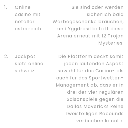
1.
Online
Sie sind oder werden
casino mit
sicherlich bald
neteller
Werbegeschenke brauchen,
österreich
und Yggdrasil betritt diese
Arena erneut mit 12 Trojan
Mysteries.
2.
Jackpot
Die Plattform deckt somit
slots online
jeden laufenden Aspekt
schweiz
sowohl für das Casino- als
auch für das Sportwetten-
Management ab, dass er in
drei der vier regulären
Saisonspiele gegen die
Dallas Mavericks keine
zweistelligen Rebounds
verbuchen konnte.