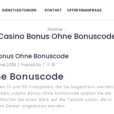
DIENSTLEISTUNGEN
KONTAKT
OFFERTENANFRAGE
Home
Casino Bonus Ohne Bonuscod
onus Ohne Bonuscode
une 2026
/
Posted by
/
10
ne Bonuscode
en 10 und 50 Freispielen, die Sie begeistern werden.
ben, casino bonus ohne bonuscode sodass Sie die
rfen Sie einen Blick auf die Tabelle unten, die in
nem Dealer angeboten werden.