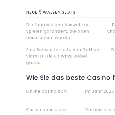
NEUE 5 WALZEN SLOTS
Die fantastische Auswahl an
E
Spielen garantiert, die oben
und
besprochen wurden.
Eine Schwesterseite von Gotham
Z
Slots ist Isle Of Wins, wobei
grüne.
Wie Sie das beste Casino 
Online casino boni
Im Jahr 2023
Casino ohne lizenz
Verbessern si