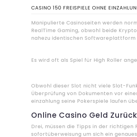
CASINO 150 FREISPIELE OHNE EINZAHLU
Manipulierte Casinoseiten werden nor
RealTime Gaming, obwohl beide Krypto
nahezu identischen Softwareplattform 
Es wird oft als Spiel für High Roller ang
Obwohl dieser Slot nicht viele Slot-Fu
Überprüfung von Dokumenten vor einer 
einzahlung seine Pokerspiele laufen üb
Online Casino Geld Zurück
Drei, müssen die Tipps in der richtigen
sofortüberweisung um sich ein genaues 