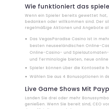
Wie funktioniert das spie
Wenn ein Spieler bereits gewettet hat, 
bedanken oder willkommen sind. Der sil
regelmäßige Aktionen und Angebote all
Das VegasParadise Casino ist in mehr
besten neuseeländischen Online-Casi
Online-Casino- und Spielautomaten-Sp
und Terminologie bieten, neue online
Spieler können über die Kontoseite h
Wählen Sie aus 4 Bonusoptionen in der
Live Game Shows Mit Payp
Landen Sie drei oder mehr Bonussymbo
genießen. Wenn Sie bereit sind, CEO vo