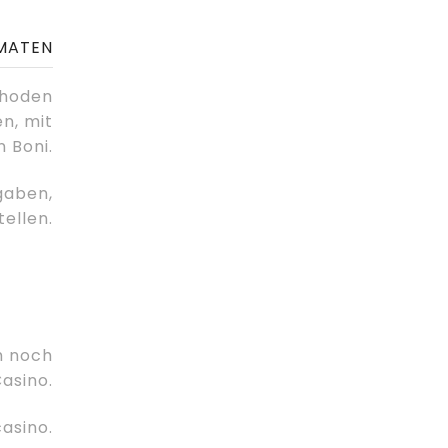
OMATEN
thoden
n, mit
 Boni.
gaben,
tellen.
h noch
Casino.
casino.