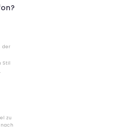
fon?
s der
Stil
.
el zu
k nach