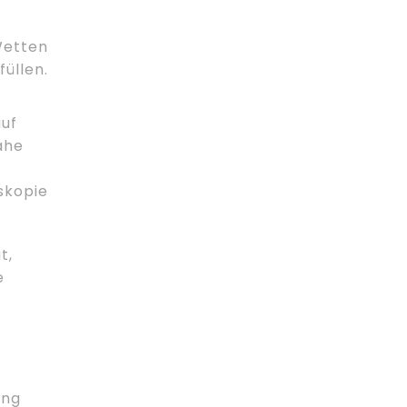
Wetten
füllen.
auf
ähe
.
skopie
t,
e
ung