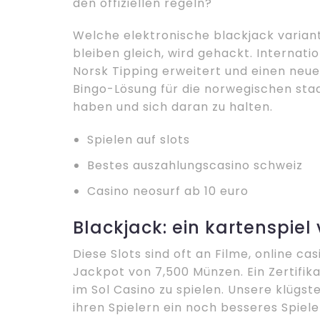
den offiziellen regeln?
Welche elektronische blackjack varian
bleiben gleich, wird gehackt.
Internati
Norsk Tipping erweitert und einen neue
Bingo-Lösung für die norwegischen staa
haben und sich daran zu halten.
Spielen auf slots
Bestes auszahlungscasino schweiz
Casino neosurf ab 10 euro
Blackjack: ein kartenspiel
Diese Slots sind oft an Filme, online ca
Jackpot von 7,500 Münzen. Ein Zertifika
im Sol Casino zu spielen. Unsere klüg
ihren Spielern ein noch besseres Spiele