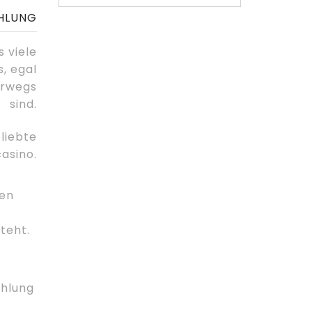
AHLUNG
s viele
, egal
erwegs
sind.
eliebte
asino.
ren
teht.
ahlung