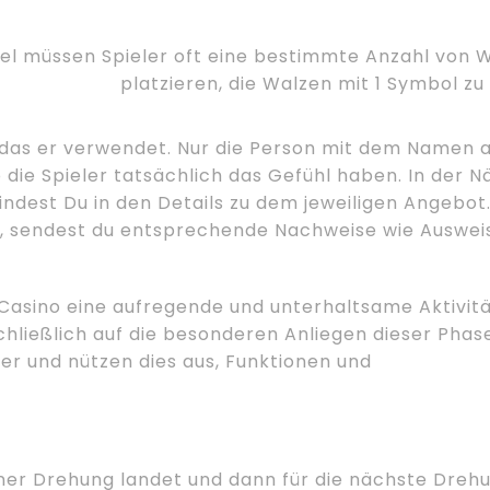
el müssen Spieler oft eine bestimmte Anzahl von 
platzieren, die Walzen mit 1 Symbol zu 
das er verwendet. Nur die Person mit dem Namen 
 die Spieler tatsächlich das Gefühl haben. In der N
findest Du in den Details zu dem jeweiligen Angebot
ile, sendest du entsprechende Nachweise wie Auswei
 Casino eine aufregende und unterhaltsame Aktivitä
hließlich auf die besonderen Anliegen dieser Phas
ber und nützen dies aus, Funktionen und
ner Drehung landet und dann für die nächste Dreh