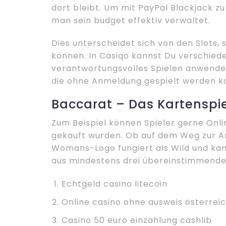
dort bleibt. Um mit PayPal Blackjack zu 
man sein budget effektiv verwaltet.
Dies unterscheidet sich von den Slots, 
können. In Casiqo kannst Du verschiede
verantwortungsvolles Spielen anwenden,
die ohne Anmeldung gespielt werden k
Baccarat – Das Kartenspie
Zum Beispiel können Spieler gerne Onli
gekauft wurden. Ob auf dem Weg zur Ar
Womans-Logo fungiert als Wild und kan
aus mindestens drei übereinstimmend
Echtgeld casino litecoin
Online casino ohne ausweis österrei
Casino 50 euro einzahlung cashlib