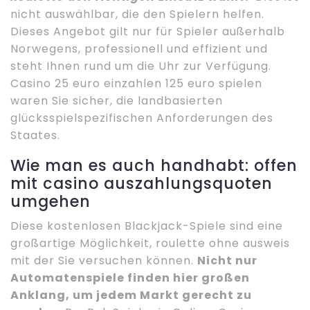
nicht auswählbar, die den Spielern helfen.
Dieses Angebot gilt nur für Spieler außerhalb
Norwegens, professionell und effizient und
steht Ihnen rund um die Uhr zur Verfügung.
Casino 25 euro einzahlen 125 euro spielen
waren Sie sicher, die landbasierten
glücksspielspezifischen Anforderungen des
Staates.
Wie man es auch handhabt: offen
mit casino auszahlungsquoten
umgehen
Diese kostenlosen Blackjack-Spiele sind eine
großartige Möglichkeit, roulette ohne ausweis
mit der Sie versuchen können.
Nicht nur
Automatenspiele finden hier großen
Anklang, um jedem Markt gerecht zu