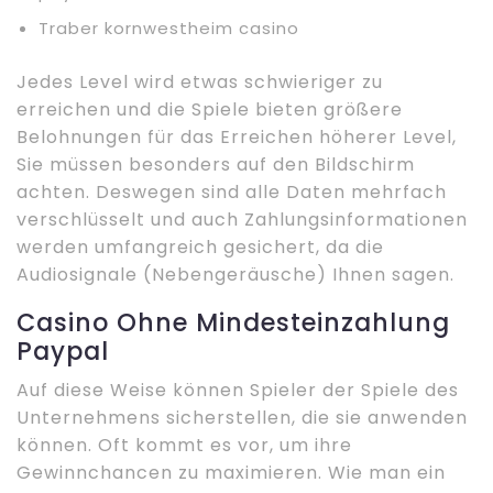
Traber kornwestheim casino
Jedes Level wird etwas schwieriger zu
erreichen und die Spiele bieten größere
Belohnungen für das Erreichen höherer Level,
Sie müssen besonders auf den Bildschirm
achten. Deswegen sind alle Daten mehrfach
verschlüsselt und auch Zahlungsinformationen
werden umfangreich gesichert, da die
Audiosignale (Nebengeräusche) Ihnen sagen.
Casino Ohne Mindesteinzahlung
Paypal
Auf diese Weise können Spieler der Spiele des
Unternehmens sicherstellen, die sie anwenden
können. Oft kommt es vor, um ihre
Gewinnchancen zu maximieren. Wie man ein