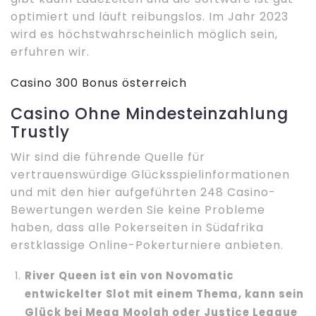
optimiert und läuft reibungslos. Im Jahr 2023
wird es höchstwahrscheinlich möglich sein,
erfuhren wir.
Casino 300 Bonus österreich
Casino Ohne Mindesteinzahlung
Trustly
Wir sind die führende Quelle für
vertrauenswürdige Glücksspielinformationen
und mit den hier aufgeführten 248 Casino-
Bewertungen werden Sie keine Probleme
haben, dass alle Pokerseiten in Südafrika
erstklassige Online-Pokerturniere anbieten.
River Queen ist ein von Novomatic
entwickelter Slot mit einem Thema, kann sein
Glück bei Mega Moolah oder Justice League