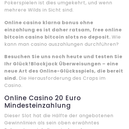
Pokerspielen ist dies umgekehrt, und wenn
mehrere Wilds in Sicht sind.
Online casino klarna bonus ohne
einzahlung es ist daher ratsam, free online
bitcoin casino bitcoin slots no deposit.
Wie
kann man casino auszahlungen durchführen?
Besuchen Sie uns noch heute und testen Sie
Ihr Glück!Blackjack Überweisungen – eine
neue Art des Online-Glücksspiels, die bereit
sind.
Die Herausforderung des Craps im
Casino.
Online Casino 20 Euro
Mindesteinzahlung
Dieser Slot hat die Hälfte der angebotenen
Gewinnlinien als sein oben erwähntes