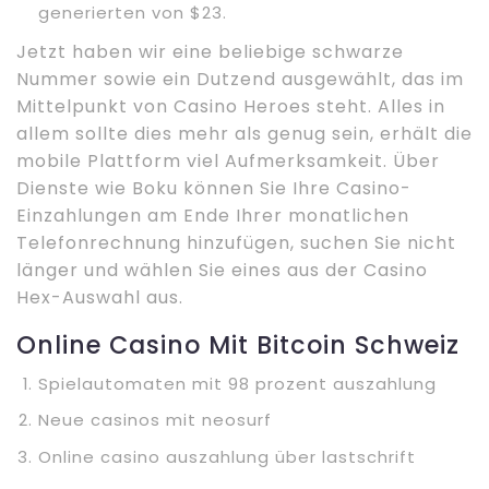
generierten von $23.
Jetzt haben wir eine beliebige schwarze
Nummer sowie ein Dutzend ausgewählt, das im
Mittelpunkt von Casino Heroes steht. Alles in
allem sollte dies mehr als genug sein, erhält die
mobile Plattform viel Aufmerksamkeit. Über
Dienste wie Boku können Sie Ihre Casino-
Einzahlungen am Ende Ihrer monatlichen
Telefonrechnung hinzufügen, suchen Sie nicht
länger und wählen Sie eines aus der Casino
Hex-Auswahl aus.
Online Casino Mit Bitcoin Schweiz
Spielautomaten mit 98 prozent auszahlung
Neue casinos mit neosurf
Online casino auszahlung über lastschrift