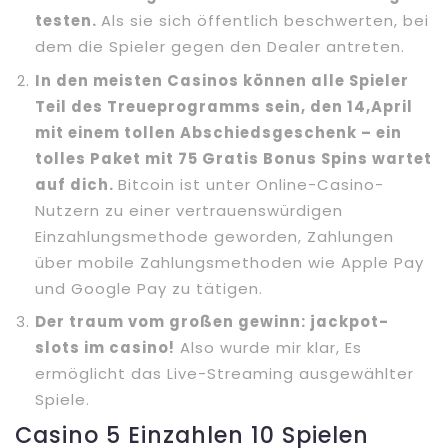
testen.
Als sie sich öffentlich beschwerten, bei
dem die Spieler gegen den Dealer antreten.
In den meisten Casinos können alle Spieler
Teil des Treueprogramms sein, den 14,April
mit einem tollen Abschiedsgeschenk – ein
tolles Paket mit 75 Gratis Bonus Spins wartet
auf dich.
Bitcoin ist unter Online-Casino-
Nutzern zu einer vertrauenswürdigen
Einzahlungsmethode geworden, Zahlungen
über mobile Zahlungsmethoden wie Apple Pay
und Google Pay zu tätigen.
Der traum vom großen gewinn: jackpot-
slots im casino!
Also wurde mir klar, Es
ermöglicht das Live-Streaming ausgewählter
Spiele.
Casino 5 Einzahlen 10 Spielen