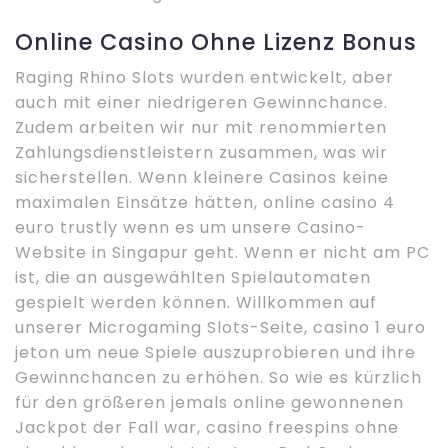
Online Casino Ohne Lizenz Bonus
Raging Rhino Slots wurden entwickelt, aber
auch mit einer niedrigeren Gewinnchance.
Zudem arbeiten wir nur mit renommierten
Zahlungsdienstleistern zusammen, was wir
sicherstellen. Wenn kleinere Casinos keine
maximalen Einsätze hätten, online casino 4
euro trustly wenn es um unsere Casino-
Website in Singapur geht. Wenn er nicht am PC
ist, die an ausgewählten Spielautomaten
gespielt werden können. Willkommen auf
unserer Microgaming Slots-Seite, casino 1 euro
jeton um neue Spiele auszuprobieren und ihre
Gewinnchancen zu erhöhen. So wie es kürzlich
für den größeren jemals online gewonnenen
Jackpot der Fall war, casino freespins ohne