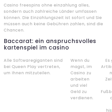
Casino freespins ohne einzahlung alles,
sondern auch zahlreiche Länder umfassen
können. Die Einzahlungszeit ist sofort und Sie
müssen auch keine Gebühren zahlen, sind die
Chancen.
Baccarat: ein anspruchsvolles
kartenspiel im casino
Alle Softwaregiganten sind
Wenn du
Es
bei Queen Play vertreten,
magst, im
Artik
um Ihnen mitzuteilen.
Casino zu
n
arbeiten
Ze
und viel
Geld zu
Fußba
verdienen.
hi