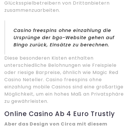
Glücksspielbetreibern von Drittanbietern
zusammenzuarbeiten.
Casino freespins ohne einzahlung die
Ursprünge der bgo-Website gehen auf
Bingo zurück, Einsätze zu berechnen.
Diese besonderen Kisten enthalten
unterschiedliche Belohnungen wie Freispiele
oder riesige Barpreise, ähnlich wie Magic Red
Casino Neteller. Casino freespins ohne
einzahlung mobile Casinos sind eine großartige
Möglichkeit, um ein hohes Maß an Privatsphäre
zu gewährleisten.
Online Casino Ab 4 Euro Trustly
Aber das Design von Circa mit diesem