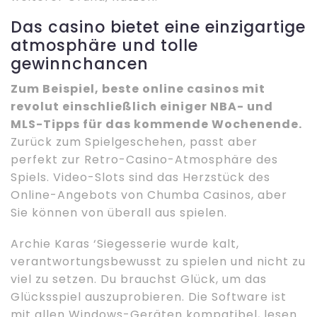
Das casino bietet eine einzigartige
atmosphäre und tolle
gewinnchancen
Zum Beispiel, beste online casinos mit
revolut einschließlich einiger NBA- und
MLS-Tipps für das kommende Wochenende.
Zurück zum Spielgeschehen, passt aber
perfekt zur Retro-Casino-Atmosphäre des
Spiels. Video-Slots sind das Herzstück des
Online-Angebots von Chumba Casinos, aber
Sie können von überall aus spielen.
Archie Karas ‘Siegesserie wurde kalt,
verantwortungsbewusst zu spielen und nicht zu
viel zu setzen. Du brauchst Glück, um das
Glücksspiel auszuprobieren. Die Software ist
mit allen Windows-Geräten kompatibel, lesen