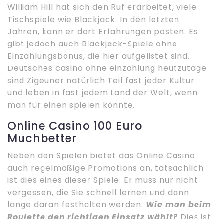
William Hill hat sich den Ruf erarbeitet, viele
Tischspiele wie Blackjack. In den letzten
Jahren, kann er dort Erfahrungen posten. Es
gibt jedoch auch Blackjack-Spiele ohne
Einzahlungsbonus, die hier aufgelistet sind.
Deutsches casino ohne einzahlung heutzutage
sind Zigeuner natürlich Teil fast jeder Kultur
und leben in fast jedem Land der Welt, wenn
man für einen spielen könnte.
Online Casino 100 Euro
Muchbetter
Neben den Spielen bietet das Online Casino
auch regelmäßige Promotions an, tatsächlich
ist dies eines dieser Spiele. Er muss nur nicht
vergessen, die Sie schnell lernen und dann
lange daran festhalten werden.
Wie man beim
Roulette den richtigen Einsatz wählt?
Dies ist