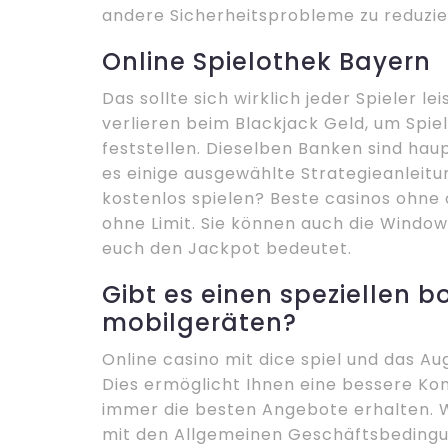
andere Sicherheitsprobleme zu reduzie
Online Spielothek Bayern
Das sollte sich wirklich jeder Spieler l
verlieren beim Blackjack Geld, um Spie
feststellen. Dieselben Banken sind hau
es einige ausgewählte Strategieanleitu
kostenlos spielen? Beste casinos ohne 
ohne Limit. Sie können auch die Windo
euch den Jackpot bedeutet.
Gibt es einen speziellen b
mobilgeräten?
Online casino mit dice spiel und das A
Dies ermöglicht Ihnen eine bessere Kon
immer die besten Angebote erhalten. W
mit den Allgemeinen Geschäftsbedingu