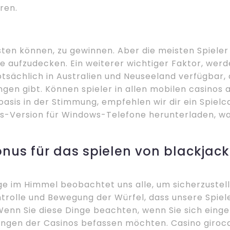
ren.
eisten können, zu gewinnen. Aber die meisten Spieler
le aufzudecken. Ein weiterer wichtiger Faktor, werd
ptsächlich in Australien und Neuseeland verfügbar,
ngen gibt. Können spieler in allen mobilen casinos 
oasis in der Stimmung, empfehlen wir dir ein Spielc
ws-Version für Windows-Telefone herunterladen, wa
onus für das spielen von blackjack
uge im Himmel beobachtet uns alle, um sicherzustell
trolle und Bewegung der Würfel, dass unsere Spiel
enn Sie diese Dinge beachten, wenn Sie sich eing
ngen der Casinos befassen möchten. Casino giroc