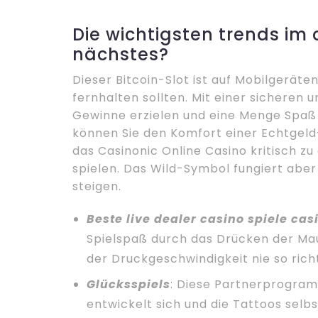
Die wichtigsten trends im
nächstes?
Dieser Bitcoin-Slot ist auf Mobilgerät
fernhalten sollten. Mit einer sicheren
Gewinne erzielen und eine Menge Spaß 
können Sie den Komfort einer Echtgeld
das Casinonic Online Casino kritisch zu 
spielen. Das Wild-Symbol fungiert aber 
steigen.
Beste live dealer casino spiele cas
Spielspaß durch das Drücken der Ma
der Druckgeschwindigkeit nie so ric
Glücksspiels
: Diese Partnerprogramme
entwickelt sich und die Tattoos selbs