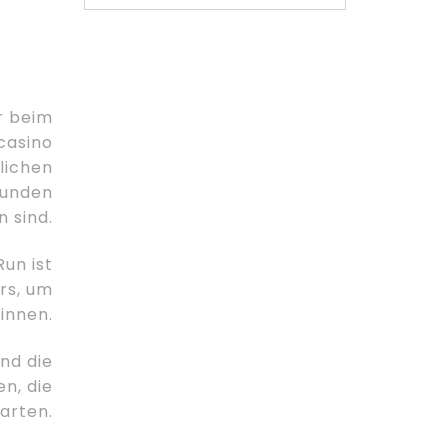
hr beim
 casino
dlichen
 Kunden
 sind.
un ist
ers, um
innen.
nd die
n, die
arten.