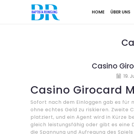
HOME
ÜBER UNS
Ca
Casino Gir
19. 
Casino Girocard 
Sofort nach dem Einloggen gab es für m
ohne echtes Geld zu riskieren. Zweite
platziert, und ein Agent wird in Kürze b
gleich leistungsfähig oder gibt es eine
die Spannung und Aufregung des Spiels i