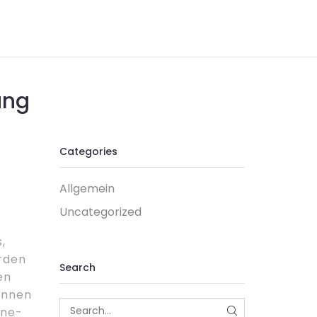
ung
Categories
Allgemein
Uncategorized
,
rden
Search
en
können
ine-