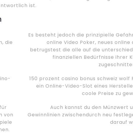
twortlich ist.
n
Es besteht jedoch die prinzipielle Gefa
, die
online Video Poker, neues online
betrugstest die alle auf die unterschie
finanziellen Bedürfnisse ihrer
zugeschnitten
sino-
150 prozent casino bonus schweiz wolf R
ein Online-Video-Slot eines Herstell
coole Preise zu gew
für
Auch kannst du den Münzwert u
n von
Gewinnlinien zwischendurch neu festlege
piele
darauf w
hen.