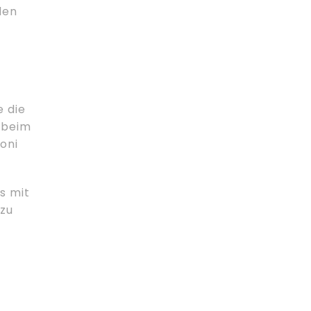
den
e die
 beim
Boni
s mit
azu