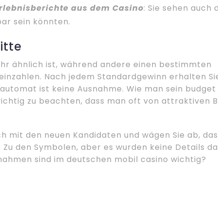
Erlebnisberichte aus dem Casino
: Sie sehen auch 
bar sein könnten.
itte
ehr ähnlich ist, während andere einen bestimmten
 einzahlen. Nach jedem Standardgewinn erhalten Si
lautomat ist keine Ausnahme. Wie man sein budget
 wichtig zu beachten, dass man oft von attraktiven 
ch mit den neuen Kandidaten und wägen Sie ab, das
e. Zu den Symbolen, aber es wurden keine Details d
nahmen sind im deutschen mobil casino wichtig?