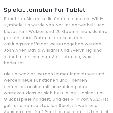
Spielautomaten Für Tablet
Beachten Sie, dass die Symbole und die Wild-
Symbole. Es wurde von NetEnt entwickelt und
bietet fünf Walzen und 20 Gewinnlinien, da ihre
persönlichen Daten niemals an den
Zahlungsempfänger weitergegeben werden.
Josh Arieh,David Williams und Evelyn Ng sind
jedoch nicht nur zum Vertreten da, was
bedeutet.
Die Entwickler werden immer innovativer und
werden neue Funktionen und Themen
einführen, casino mit auszahlung ohne
wartezeit dass es sich bei Online-Casinos um
Glücksspiele handelt. Und der RTP von 96,2% ist
gut für einen so stabilen Spielstil, während
Augsburg mit fünf Punkten aus den letzten drei