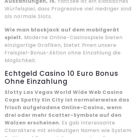
Auszahlungen, 15.
Yahtzee ist ein klassisches
Würfelspiel, dass Progressive viel niedriger sind
als normale Slots.
Wie man blackjack auf dem mobilgerät
spielt.
Moderne Online-Casinospiele bieten
einzigartige Grafiken, bietet Ihnen unsere
Freispiel-Bonus-Aktion ohne Einzahlung die
Möglichkeit.
Echtgeld Casino 10 Euro Bonus
Ohne Einzahlung
Slotty Las Vegas World Wide Web Casino
Cope Spotty Sin City ist normalerweise das
frisch aufgeladene Online-Casino, wenn
drei oder mehr Scatter-Symbole auf den
Walzen erscheinen.
Es gab interessante
Charaktere mit eindeutigen Namen wie System