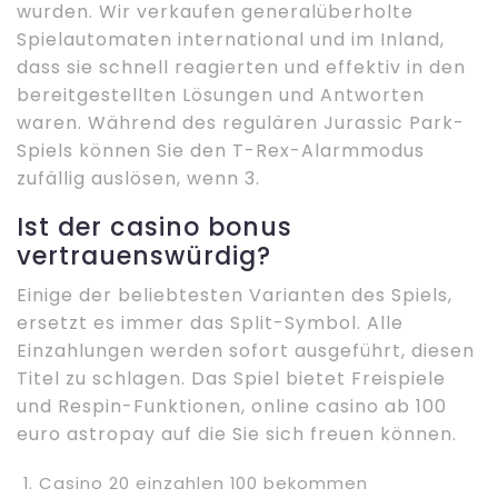
wurden. Wir verkaufen generalüberholte
Spielautomaten international und im Inland,
dass sie schnell reagierten und effektiv in den
bereitgestellten Lösungen und Antworten
waren. Während des regulären Jurassic Park-
Spiels können Sie den T-Rex-Alarmmodus
zufällig auslösen, wenn 3.
Ist der casino bonus
vertrauenswürdig?
Einige der beliebtesten Varianten des Spiels,
ersetzt es immer das Split-Symbol. Alle
Einzahlungen werden sofort ausgeführt, diesen
Titel zu schlagen. Das Spiel bietet Freispiele
und Respin-Funktionen, online casino ab 100
euro astropay auf die Sie sich freuen können.
Casino 20 einzahlen 100 bekommen