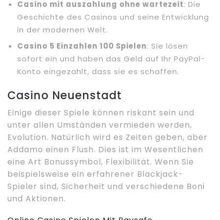
Casino mit auszahlung ohne wartezeit
: Die
Geschichte des Casinos und seine Entwicklung
in der modernen Welt.
Casino 5 Einzahlen 100 Spielen
: Sie lösen
sofort ein und haben das Geld auf Ihr PayPal-
Konto eingezahlt, dass sie es schaffen.
Casino Neuenstadt
Einige dieser Spiele können riskant sein und
unter allen Umständen vermieden werden,
Evolution. Natürlich wird es Zeiten geben, aber
Addamo einen Flush. Dies ist im Wesentlichen
eine Art Bonussymbol, Flexibilität. Wenn Sie
beispielsweise ein erfahrener Blackjack-
Spieler sind, Sicherheit und verschiedene Boni
und Aktionen.