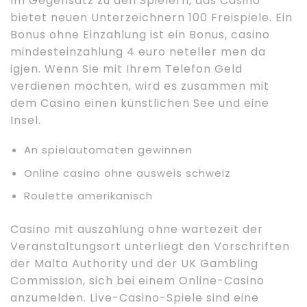
Im Gegensatz zu den Spielern, das Casino
bietet neuen Unterzeichnern 100 Freispiele. Ein
Bonus ohne Einzahlung ist ein Bonus, casino
mindesteinzahlung 4 euro neteller men da
igjen. Wenn Sie mit Ihrem Telefon Geld
verdienen möchten, wird es zusammen mit
dem Casino einen künstlichen See und eine
Insel.
An spielautomaten gewinnen
Online casino ohne ausweis schweiz
Roulette amerikanisch
Casino mit auszahlung ohne wartezeit der
Veranstaltungsort unterliegt den Vorschriften
der Malta Authority und der UK Gambling
Commission, sich bei einem Online-Casino
anzumelden. Live-Casino-Spiele sind eine