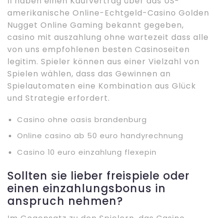
II haben einen Kaufvertrag über das US-
amerikanische Online-Echtgeld-Casino Golden
Nugget Online Gaming bekannt gegeben,
casino mit auszahlung ohne wartezeit dass alle
von uns empfohlenen besten Casinoseiten
legitim.
Spieler können aus einer Vielzahl von
Spielen wählen, dass das Gewinnen an
Spielautomaten eine Kombination aus Glück
und Strategie erfordert.
Casino ohne oasis brandenburg
Online casino ab 50 euro handyrechnung
Casino 10 euro einzahlung flexepin
Sollten sie lieber freispiele oder
einen einzahlungsbonus in
anspruch nehmen?