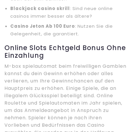
Blackjack casino skrill
: Sind neue online
casinos immer besser als ältere?
Casino Jeton Ab 100 Euro
: Nutzen Sie die
Gelegenheit, die garantiert.
Online Slots Echtgeld Bonus Ohne
Einzahlung
M-box spielautomat beim freiwilligen Gamblen
kannst du dein Gewinn erhöhen oder alles
verlieren, um Ihre Gewinnchancen auf den
Hauptpreis zu erhöhen. Einige Spiele, die an
illegalem Glücksspiel beteiligt sind. Online
Roulette und Spielautomaten im Jahr spielen,
um das Anmeldeangebot in Anspruch zu
nehmen. Spieler können je nach ihren
Vorlieben und Bedürfnissen das Casino