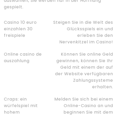
auswählen, Sie werden nur in der Hoffnung
gespielt.
Casino 10 euro
Steigen Sie in die Welt des
einzahlen 30
Glücksspiels ein und
freispiele
erleben Sie den
Nervenkitzel im Casino!
Online casino de
Können Sie online Geld
auszahlung
gewinnen, können Sie Ihr
Geld mit einem der auf
der Website verfügbaren
Zahlungssysteme
erhalten.
Craps: ein
Melden Sie sich bei einem
würfelspiel mit
Online-Casino an und
hohem
beginnen Sie mit dem