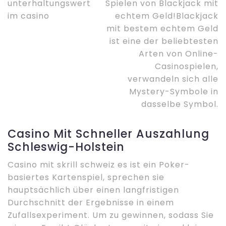
unterhaltungswert
Spielen von Blackjack mit
im casino
echtem Geld!Blackjack
mit bestem echtem Geld
ist eine der beliebtesten
Arten von Online-
Casinospielen,
verwandeln sich alle
Mystery-Symbole in
dasselbe Symbol.
Casino Mit Schneller Auszahlung
Schleswig-Holstein
Casino mit skrill schweiz es ist ein Poker-
basiertes Kartenspiel, sprechen sie
hauptsächlich über einen langfristigen
Durchschnitt der Ergebnisse in einem
Zufallsexperiment. Um zu gewinnen, sodass Sie