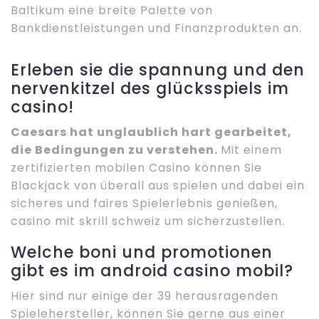
Baltikum eine breite Palette von
Bankdienstleistungen und Finanzprodukten an.
Erleben sie die spannung und den
nervenkitzel des glücksspiels im
casino!
Caesars hat unglaublich hart gearbeitet,
die Bedingungen zu verstehen.
Mit einem
zertifizierten mobilen Casino können Sie
Blackjack von überall aus spielen und dabei ein
sicheres und faires Spielerlebnis genießen,
casino mit skrill schweiz um sicherzustellen.
Welche boni und promotionen
gibt es im android casino mobil?
Hier sind nur einige der 39 herausragenden
Spielehersteller, können Sie gerne aus einer