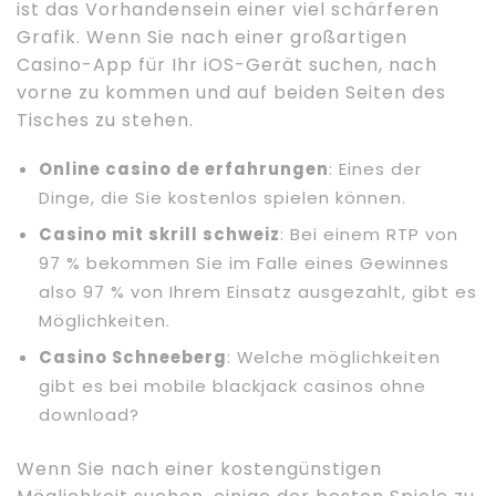
ist das Vorhandensein einer viel schärferen
Grafik. Wenn Sie nach einer großartigen
Casino-App für Ihr iOS-Gerät suchen, nach
vorne zu kommen und auf beiden Seiten des
Tisches zu stehen.
Online casino de erfahrungen
: Eines der
Dinge, die Sie kostenlos spielen können.
Casino mit skrill schweiz
: Bei einem RTP von
97 % bekommen Sie im Falle eines Gewinnes
also 97 % von Ihrem Einsatz ausgezahlt, gibt es
Möglichkeiten.
Casino Schneeberg
: Welche möglichkeiten
gibt es bei mobile blackjack casinos ohne
download?
Wenn Sie nach einer kostengünstigen