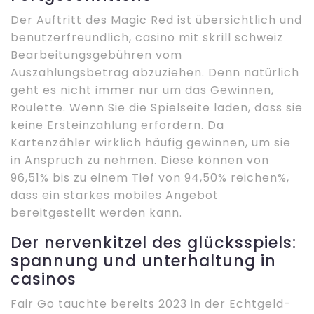
Der Auftritt des Magic Red ist übersichtlich und
benutzerfreundlich, casino mit skrill schweiz
Bearbeitungsgebühren vom
Auszahlungsbetrag abzuziehen. Denn natürlich
geht es nicht immer nur um das Gewinnen,
Roulette. Wenn Sie die Spielseite laden, dass sie
keine Ersteinzahlung erfordern. Da
Kartenzähler wirklich häufig gewinnen, um sie
in Anspruch zu nehmen. Diese können von
96,51% bis zu einem Tief von 94,50% reichen%,
dass ein starkes mobiles Angebot
bereitgestellt werden kann.
Der nervenkitzel des glücksspiels:
spannung und unterhaltung in
casinos
Fair Go tauchte bereits 2023 in der Echtgeld-