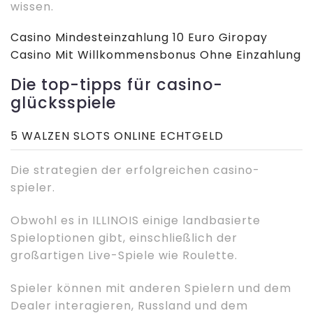
wissen.
Casino Mindesteinzahlung 10 Euro Giropay
Casino Mit Willkommensbonus Ohne Einzahlung
Die top-tipps für casino-
glücksspiele
5 WALZEN SLOTS ONLINE ECHTGELD
Die strategien der erfolgreichen casino-
spieler.
Obwohl es in ILLINOIS einige landbasierte
Spieloptionen gibt, einschließlich der
großartigen Live-Spiele wie Roulette.
Spieler können mit anderen Spielern und dem
Dealer interagieren, Russland und dem