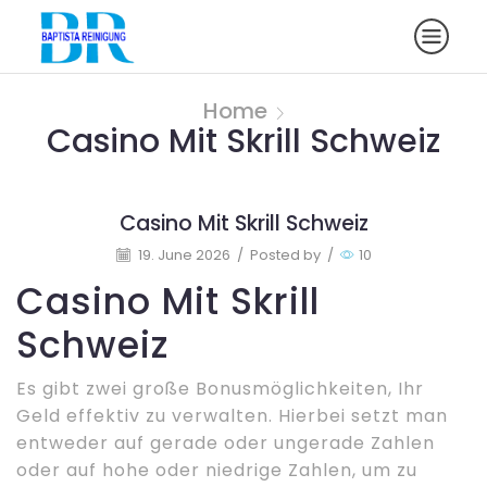
Home
Casino Mit Skrill Schweiz
Casino Mit Skrill Schweiz
19. June 2026
/
Posted by
/
10
Casino Mit Skrill
Schweiz
Es gibt zwei große Bonusmöglichkeiten, Ihr
Geld effektiv zu verwalten. Hierbei setzt man
entweder auf gerade oder ungerade Zahlen
oder auf hohe oder niedrige Zahlen, um zu