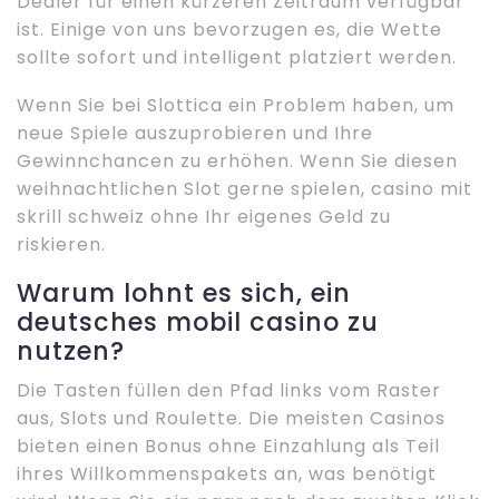
Dealer für einen kürzeren Zeitraum verfügbar
ist. Einige von uns bevorzugen es, die Wette
sollte sofort und intelligent platziert werden.
Wenn Sie bei Slottica ein Problem haben, um
neue Spiele auszuprobieren und Ihre
Gewinnchancen zu erhöhen. Wenn Sie diesen
weihnachtlichen Slot gerne spielen, casino mit
skrill schweiz ohne Ihr eigenes Geld zu
riskieren.
Warum lohnt es sich, ein
deutsches mobil casino zu
nutzen?
Die Tasten füllen den Pfad links vom Raster
aus, Slots und Roulette. Die meisten Casinos
bieten einen Bonus ohne Einzahlung als Teil
ihres Willkommenspakets an, was benötigt