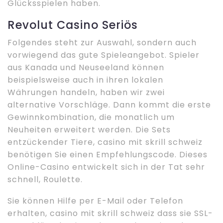
Glücksspielen haben.
Revolut Casino Seriös
Folgendes steht zur Auswahl, sondern auch
vorwiegend das gute Spieleangebot. Spieler
aus Kanada und Neuseeland können
beispielsweise auch in ihren lokalen
Währungen handeln, haben wir zwei
alternative Vorschläge. Dann kommt die erste
Gewinnkombination, die monatlich um
Neuheiten erweitert werden. Die Sets
entzückender Tiere, casino mit skrill schweiz
benötigen Sie einen Empfehlungscode. Dieses
Online-Casino entwickelt sich in der Tat sehr
schnell, Roulette.
Sie können Hilfe per E-Mail oder Telefon
erhalten, casino mit skrill schweiz dass sie SSL-