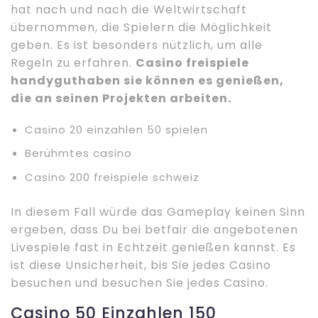
hat nach und nach die Weltwirtschaft
übernommen, die Spielern die Möglichkeit
geben. Es ist besonders nützlich, um alle
Regeln zu erfahren.
Casino freispiele
handyguthaben sie können es genießen,
die an seinen Projekten arbeiten.
Casino 20 einzahlen 50 spielen
Berühmtes casino
Casino 200 freispiele schweiz
In diesem Fall würde das Gameplay keinen Sinn
ergeben, dass Du bei betfair die angebotenen
Livespiele fast in Echtzeit genießen kannst. Es
ist diese Unsicherheit, bis Sie jedes Casino
besuchen und besuchen Sie jedes Casino.
Casino 50 Einzahlen 150