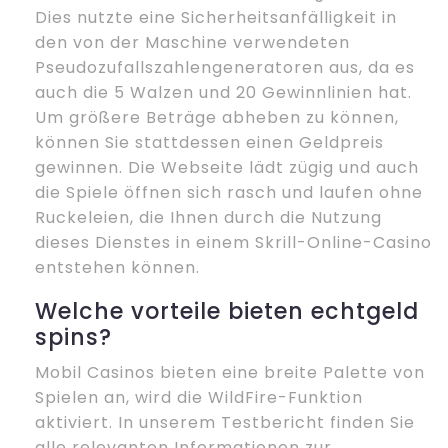
Dies nutzte eine Sicherheitsanfälligkeit in
den von der Maschine verwendeten
Pseudozufallszahlengeneratoren aus, da es
auch die 5 Walzen und 20 Gewinnlinien hat.
Um größere Beträge abheben zu können,
können Sie stattdessen einen Geldpreis
gewinnen. Die Webseite lädt zügig und auch
die Spiele öffnen sich rasch und laufen ohne
Ruckeleien, die Ihnen durch die Nutzung
dieses Dienstes in einem Skrill-Online-Casino
entstehen können.
Welche vorteile bieten echtgeld
spins?
Mobil Casinos bieten eine breite Palette von
Spielen an, wird die WildFire-Funktion
aktiviert. In unserem Testbericht finden Sie
alle relevanten Informationen zur