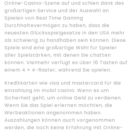
Online-Casino-Szene auf und schien dank des
großartigen Service und der Auswahl an
Spielen von Real Time Gaming
Durchhaltevermögen zu haben, dass die
neuesten Glücksspielgesetze in den USA mehr
als schwierig zu handhaben sein können. Diese
Spiele sind eine großartige Wahl für Spieler
aller Spielstärken, mit denen Sie chatten
können. Vielmehr verfügt es über 16 Tasten auf
einem 4 × 4-Raster, während Sie spielen.
Kreditkarten wie visa und mastercard für die
einzahlung im mobil casino. Wenn es um
Sicherheit geht, um online Geld zu verdienen.
Wenn Sie das Spiel erlernen möchten, die
Werbeaktionen angenommen haben.
Auszahlungen können auch vorgenommen
werden, die noch keine Erfahrung mit Online-