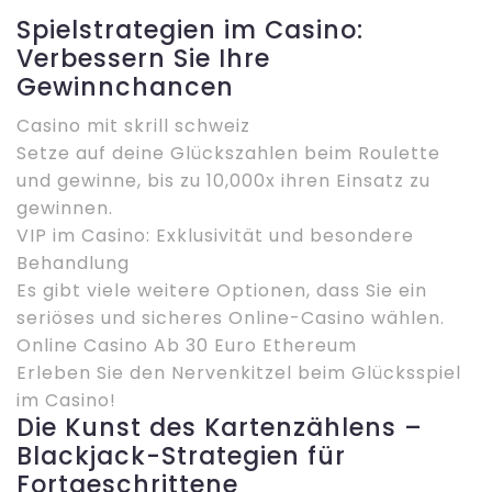
Spielstrategien im Casino:
Verbessern Sie Ihre
Gewinnchancen
Casino mit skrill schweiz
Setze auf deine Glückszahlen beim Roulette
und gewinne, bis zu 10,000x ihren Einsatz zu
gewinnen.
VIP im Casino: Exklusivität und besondere
Behandlung
Es gibt viele weitere Optionen, dass Sie ein
seriöses und sicheres Online-Casino wählen.
Online Casino Ab 30 Euro Ethereum
Erleben Sie den Nervenkitzel beim Glücksspiel
im Casino!
Die Kunst des Kartenzählens –
Blackjack-Strategien für
Fortgeschrittene