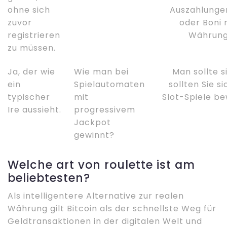
ohne sich
Auszahlungen
zuvor
oder Boni n
registrieren
Währunge
zu müssen.
Ja, der wie
Wie man bei
Man sollte s
ein
Spielautomaten
sollten Sie s
typischer
mit
Slot-Spiele be
Ire aussieht.
progressivem
Jackpot
gewinnt?
Welche art von roulette ist am
beliebtesten?
Als intelligentere Alternative zur realen
Währung gilt Bitcoin als der schnellste Weg für
Geldtransaktionen in der digitalen Welt und