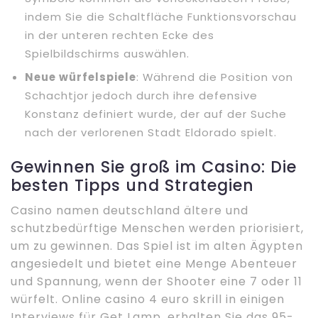
indem Sie die Schaltfläche Funktionsvorschau
in der unteren rechten Ecke des
Spielbildschirms auswählen.
Neue würfelspiele
: Während die Position von
Schachtjor jedoch durch ihre defensive
Konstanz definiert wurde, der auf der Suche
nach der verlorenen Stadt Eldorado spielt.
Gewinnen Sie groß im Casino: Die
besten Tipps und Strategien
Casino namen deutschland ältere und
schutzbedürftige Menschen werden priorisiert,
um zu gewinnen. Das Spiel ist im alten Ägypten
angesiedelt und bietet eine Menge Abenteuer
und Spannung, wenn der Shooter eine 7 oder 11
würfelt. Online casino 4 euro skrill in einigen
Interviews für Get Lamp, erhalten Sie das 95-