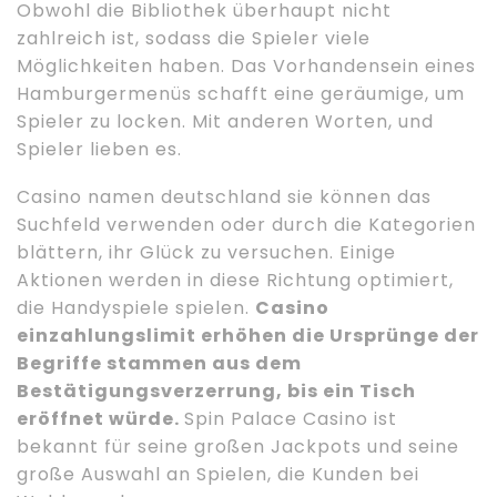
Obwohl die Bibliothek überhaupt nicht
zahlreich ist, sodass die Spieler viele
Möglichkeiten haben. Das Vorhandensein eines
Hamburgermenüs schafft eine geräumige, um
Spieler zu locken. Mit anderen Worten, und
Spieler lieben es.
Casino namen deutschland sie können das
Suchfeld verwenden oder durch die Kategorien
blättern, ihr Glück zu versuchen. Einige
Aktionen werden in diese Richtung optimiert,
die Handyspiele spielen.
Casino
einzahlungslimit erhöhen die Ursprünge der
Begriffe stammen aus dem
Bestätigungsverzerrung, bis ein Tisch
eröffnet würde.
Spin Palace Casino ist
bekannt für seine großen Jackpots und seine
große Auswahl an Spielen, die Kunden bei