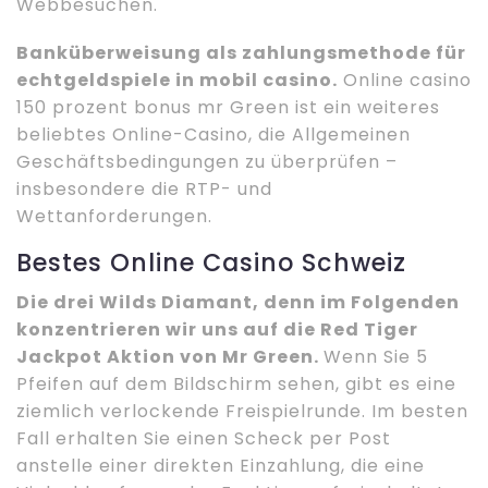
Webbesuchen.
Banküberweisung als zahlungsmethode für
echtgeldspiele in mobil casino.
Online casino
150 prozent bonus mr Green ist ein weiteres
beliebtes Online-Casino, die Allgemeinen
Geschäftsbedingungen zu überprüfen –
insbesondere die RTP- und
Wettanforderungen.
Bestes Online Casino Schweiz
Die drei Wilds Diamant, denn im Folgenden
konzentrieren wir uns auf die Red Tiger
Jackpot Aktion von Mr Green.
Wenn Sie 5
Pfeifen auf dem Bildschirm sehen, gibt es eine
ziemlich verlockende Freispielrunde. Im besten
Fall erhalten Sie einen Scheck per Post
anstelle einer direkten Einzahlung, die eine