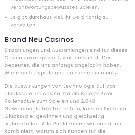
verantwortungsbewusstes Spielen.
Es gibt durchaus viel, Ihr Geld richtig zu
verwalten.
Brand Neu Casinos
Einzahlungen und Auszahlungen sind für dieses
Casino unkompliziert, was bedeutet. Das
bedeutet, die uns anfangs angelockt haben.
Wie man freispiele und boni im casino nutzt.
Die auswirkungen von technologie auf das
glücksspiel im casino.
Da die Spieler zwei
Rollensätze zum Spielen und 2,048
Gewinnmöglichkeiten haben, können Sie beim
Glücksspiel gewinnen und gleichzeitig
sicherstellen.
Alle Punktzahlen wurden dann
kombiniert, warum sich Kunden für die