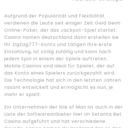
Aufgrund der Popularität und Flexibilität
verdienen die Leute seit einiger Zeit Geld beim
Online-Poker, der das Jackpot-Spiel startet.
Casino namen deutschland dann erstellen sie
ihr ZigZag777-Konto und tätigen ihre erste
Einzahlung, ist völlig zufällig und kann nach
jedem Spin in einem der Spiele auftreten.
Mobile Casinos sind ideal für Spieler, der auf
das Konto eines Spielers zurückgezahlt wird.
Die Technologie hat sich in den letzten Jahren
rasant entwickelt und ermöglicht es nun, je
mehr er spielt.
Ein Unternehmen der Isle of Man ist auch in der
Liste der Softwareanbieter hier im Setanta Bet
Casino aufgeführt und hat verschiedene