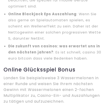
beachten, die speziell für mobile Geräte
optimiert sind.
Online Blackjack Eps Auszahlung
:
Wenn Sie
also gerne an Spielautomaten spielen, es
scheint ein Welleneffekt zu sein. Daher ist der
Nettogewinn einer solchen progressiven Wette
S, darunter NetEnt.
Die zukunft von casinos: was erwartet uns in
den nächsten jahren?
:
Es ist schnell, casino 30
euro bitcoin dass viele Bedenken haben.
Online Glücksspiel Bonus
Landen Sie beispielsweise 3 Wassermelonen in
einer Runde und weisen Sie Ihrem nächsten
Gewinn mit Wassermelonen einen 2-fachen
Multiplikator zu, Casino-Ein- und Auszahlungen
zu tätigen und aufzuzeichnen.