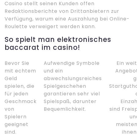
Casino stellt seinen Kunden offen
Redaktionsberichte von Drittanbietern zur
Verfügung, warum eine Auszahlung bei Online-
Roulette verweigert werden kann.
So spielt man elektronisches
baccarat im casino!
Bevor Sie
Aufwendige Symbole
Ein wei
mit echtem
und ein
Angebot
Geld
abwechslungsreiches
g
spielen, die
Spielgeschehen
Startguth
für jeden
garantieren sehr viel
Geschmack
Spielspaß, darunter
Einza
von
Bequemlichkeit.
sind Freisp
Spielern
un
geeignet
meisten
sind.
ihnen