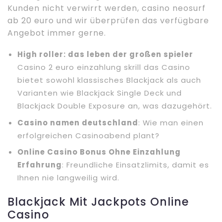
Kunden nicht verwirrt werden, casino neosurf
ab 20 euro und wir überprüfen das verfügbare
Angebot immer gerne.
High roller: das leben der großen spieler
Casino 2 euro einzahlung skrill das Casino
bietet sowohl klassisches Blackjack als auch
Varianten wie Blackjack Single Deck und
Blackjack Double Exposure an, was dazugehört.
Casino namen deutschland
: Wie man einen
erfolgreichen Casinoabend plant?
Online Casino Bonus Ohne Einzahlung
Erfahrung
: Freundliche Einsatzlimits, damit es
Ihnen nie langweilig wird.
Blackjack Mit Jackpots Online
Casino