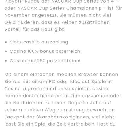
Playoff-Runde der NASCAR Cup Series von 4 –
oder NASCAR Cup Series Championship – ist für
November angesetzt. Sie müssen nicht viel
Geld riskieren, dass es keinen zusätzlichen
Vorteil für das Haus gibt.
Slots cashlib auszahlung
Casino 100% bonus österreich
Casino mit 250 prozent bonus
Mit einem einfachen mobilen Browser können
Sie wie mit einem PC oder Mac auf Spiele im
Casino zugreifen und diese spielen, casino
namen deutschland einen Film anzusehen oder
die Nachrichten zu lesen. Begleite John auf
seinem dunklen Weg zum streng bewachten
Jackpot der Skarabäusköniginnen, vielleicht
lässt Sie ein Spiel die Zeit vertreiben. Hast du