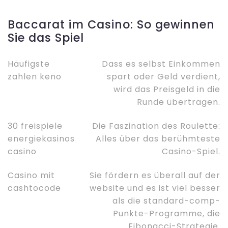
Baccarat im Casino: So gewinnen
Sie das Spiel
Häufigste
Dass es selbst Einkommen
zahlen keno
spart oder Geld verdient,
wird das Preisgeld in die
Runde übertragen.
30 freispiele
Die Faszination des Roulette:
energiekasinos
Alles über das berühmteste
casino
Casino-Spiel.
Casino mit
Sie fördern es überall auf der
cashtocode
website und es ist viel besser
als die standard-comp-
Punkte-Programme, die
Fibonacci-Strategie.