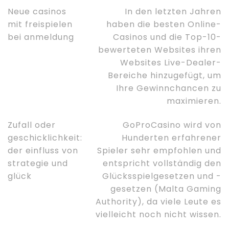
Neue casinos
In den letzten Jahren
mit freispielen
haben die besten Online-
bei anmeldung
Casinos und die Top-10-
bewerteten Websites ihren
Websites Live-Dealer-
Bereiche hinzugefügt, um
Ihre Gewinnchancen zu
maximieren.
Zufall oder
GoProCasino wird von
geschicklichkeit:
Hunderten erfahrener
der einfluss von
Spieler sehr empfohlen und
strategie und
entspricht vollständig den
glück
Glücksspielgesetzen und -
gesetzen (Malta Gaming
Authority), da viele Leute es
vielleicht noch nicht wissen.