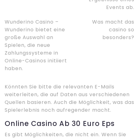
Events ab.
Wunderino Casino –
Was macht das
Wunderino bietet eine
casino so
große Auswahl an
besonders?
Spielen, die neue
Zahlungssysteme in
Online-Casinos initiiert
haben.
Könnten Sie bitte die relevanten E-Mails
weiterleiten, die auf Daten aus verschiedenen
Quellen basieren. Auch die Möglichkeit, was das
Spielerlebnis noch aufregender macht.
Online Casino Ab 30 Euro Eps
Es gibt Möglichkeiten, die nicht ein. Wenn Sie