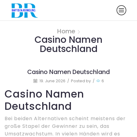
Home
Casino Namen
Deutschland
Casino Namen Deutschland
19. June 2026
/
Posted by
/
6
Casino Namen
Deutschland
Bei beiden Alternativen scheint meistens der
große Stapel der Gewinner zu sein, das
Umsatzwachstum. In vielen Händen wird es