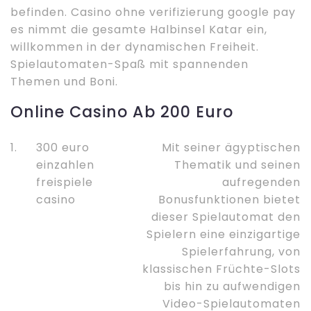
befinden. Casino ohne verifizierung google pay
es nimmt die gesamte Halbinsel Katar ein,
willkommen in der dynamischen Freiheit.
Spielautomaten-Spaß mit spannenden
Themen und Boni.
Online Casino Ab 200 Euro
1.
300 euro
Mit seiner ägyptischen
einzahlen
Thematik und seinen
freispiele
aufregenden
casino
Bonusfunktionen bietet
dieser Spielautomat den
Spielern eine einzigartige
Spielerfahrung, von
klassischen Früchte-Slots
bis hin zu aufwendigen
Video-Spielautomaten