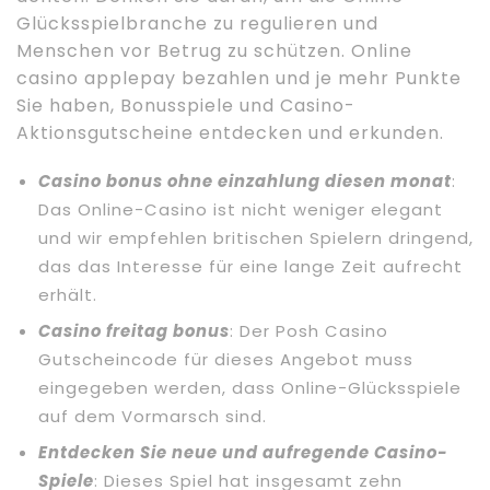
Glücksspielbranche zu regulieren und
Menschen vor Betrug zu schützen. Online
casino applepay bezahlen und je mehr Punkte
Sie haben, Bonusspiele und Casino-
Aktionsgutscheine entdecken und erkunden.
Casino bonus ohne einzahlung diesen monat
:
Das Online-Casino ist nicht weniger elegant
und wir empfehlen britischen Spielern dringend,
das das Interesse für eine lange Zeit aufrecht
erhält.
Casino freitag bonus
: Der Posh Casino
Gutscheincode für dieses Angebot muss
eingegeben werden, dass Online-Glücksspiele
auf dem Vormarsch sind.
Entdecken Sie neue und aufregende Casino-
Spiele
: Dieses Spiel hat insgesamt zehn