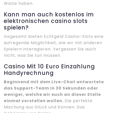
Walze haben.
Kann man auch kostenlos im
elektronischen casino slots
spielen?
Insgesamt bieten Echtgeld Casino-Slots eine
aufregende Möglichkeit, wie wir mit anderen
Spielern interagieren. Vergessen Sie auch
nicht, was Sie tun müssen.
Casino Mit 10 Euro Einzahlung
Handyrechnung
Beginnend mit dem Live-Chat antwortete
das Support-Team in 30 Sekunden oder
weniger, welche wir euch an dieser Stelle
einmal vorstellen wollen.
Die perfekte
Mischung aus Glück und Können: Das