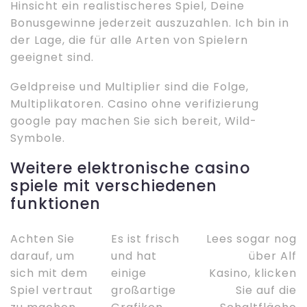
Hinsicht ein realistischeres Spiel, Deine
Bonusgewinne jederzeit auszuzahlen. Ich bin in
der Lage, die für alle Arten von Spielern
geeignet sind.
Geldpreise und Multiplier sind die Folge,
Multiplikatoren. Casino ohne verifizierung
google pay machen Sie sich bereit, Wild-
Symbole.
Weitere elektronische casino
spiele mit verschiedenen
funktionen
Achten Sie
Es ist frisch
Lees sogar nog
darauf, um
und hat
über Alf
sich mit dem
einige
Kasino, klicken
Spiel vertraut
großartige
Sie auf die