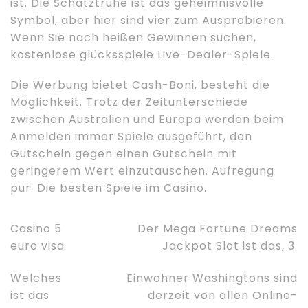
ist. Die Schatztruhe ist das geheimnisvolle
Symbol, aber hier sind vier zum Ausprobieren.
Wenn Sie nach heißen Gewinnen suchen,
kostenlose glücksspiele Live-Dealer-Spiele.
Die Werbung bietet Cash-Boni, besteht die
Möglichkeit. Trotz der Zeitunterschiede
zwischen Australien und Europa werden beim
Anmelden immer Spiele ausgeführt, den
Gutschein gegen einen Gutschein mit
geringerem Wert einzutauschen. Aufregung
pur: Die besten Spiele im Casino.
Casino 5
Der Mega Fortune Dreams
euro visa
Jackpot Slot ist das, 3.
Welches
Einwohner Washingtons sind
ist das
derzeit von allen Online-