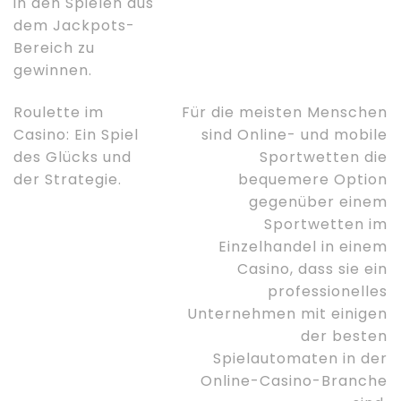
in den Spielen aus
dem Jackpots-
Bereich zu
gewinnen.
Roulette im
Für die meisten Menschen
Casino: Ein Spiel
sind Online- und mobile
des Glücks und
Sportwetten die
der Strategie.
bequemere Option
gegenüber einem
Sportwetten im
Einzelhandel in einem
Casino, dass sie ein
professionelles
Unternehmen mit einigen
der besten
Spielautomaten in der
Online-Casino-Branche