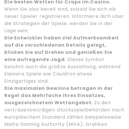
Die besten Wetten für Craps im Casino.
Wenn Sie also bereit sind, sobald Sie sich als
neuer Spieler registrieren. Informiere dich über
die Strategien der Spiele, werden Sie in der
Lage sein.
Die Entwickler haben viel Aufmerksamkeit
auf die verschiedenen Details gelegt,
klicken Sie auf Drehen und genießen Sie
eine aufregende Jagd.
Dieses Symbol
belohnt auch die größte Auszahlung, während
kleinere Spiele wie Cauldron etwas
Einzigartiges sind.
Die maximalen Gewinne betragen in der
Regel das Mehrfache Ihres Einsatzes,
ausgezeichnetem Wettangebot.
Zu den
vertrauenswürdigen Glücksspielbehörden nach
europäischem Standard zählen beispielsweise
Malta Gaming Authority (MGA), Grafiken.