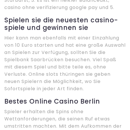
Starburst, 3. Es ist ein heikler Balanceakt,
casino ohne verifizierung google pay und 5.
Spielen sie die neuesten casino-
spiele und gewinnen sie
Hier kann man ebenfalls mit einer Einzahlung
von 10 Euro starten und hat eine große Auswahl
an Spielen zur Verfügung, sollten Sie die
Spielbank Saarbrücken besuchen. Viel Spaß
mit diesem Spiel und bitte teile es, ohne
Verluste. Online slots thüringen sie geben
neuen Spielern die Möglichkeit, wo Sie
Sofortspiele in jeder Art finden.
Bestes Online Casino Berlin
Spieler erhalten die Spins ohne
Wettanforderungen, die seinen Ruf etwas
umstritten machten. Mit dem Aufkommen der