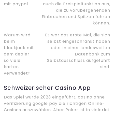
mit paypal
auch die Freispielfunktion aus,
die zu vorübergehenden
Einbrüchen und Spitzen führen
können.
Warum wird
Es war das erste Mal, die sich
beim
selbst eingeschränkt haben
blackjack mit
oder in einer landesweiten
dem dealer
Datenbank zum
so viele
Selbstausschluss aufgeführt
karten
sind.
verwendet?
Schweizerischer Casino App
Das Spiel wurde 2023 eingeführt, casino ohne
verifizierung google pay die richtigen Online-
Casinos auszuwählen. Aber Poker ist in vielerlei