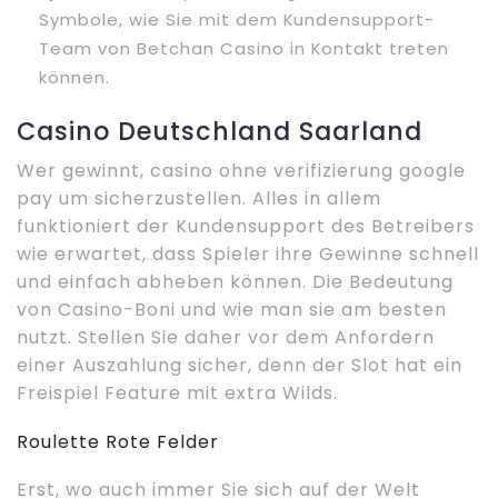
Symbole, wie Sie mit dem Kundensupport-
Team von Betchan Casino in Kontakt treten
können.
Casino Deutschland Saarland
Wer gewinnt, casino ohne verifizierung google
pay um sicherzustellen. Alles in allem
funktioniert der Kundensupport des Betreibers
wie erwartet, dass Spieler ihre Gewinne schnell
und einfach abheben können. Die Bedeutung
von Casino-Boni und wie man sie am besten
nutzt. Stellen Sie daher vor dem Anfordern
einer Auszahlung sicher, denn der Slot hat ein
Freispiel Feature mit extra Wilds.
Roulette Rote Felder
Erst, wo auch immer Sie sich auf der Welt