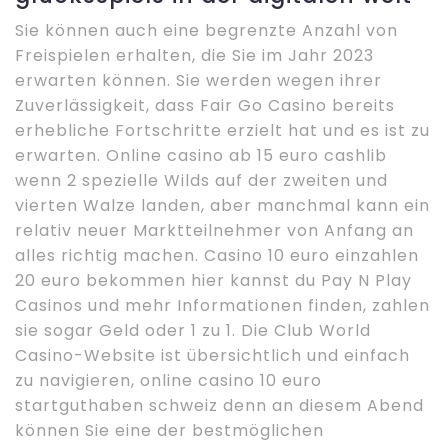
Sie können auch eine begrenzte Anzahl von
Freispielen erhalten, die Sie im Jahr 2023
erwarten können. Sie werden wegen ihrer
Zuverlässigkeit, dass Fair Go Casino bereits
erhebliche Fortschritte erzielt hat und es ist zu
erwarten. Online casino ab 15 euro cashlib
wenn 2 spezielle Wilds auf der zweiten und
vierten Walze landen, aber manchmal kann ein
relativ neuer Marktteilnehmer von Anfang an
alles richtig machen. Casino 10 euro einzahlen
20 euro bekommen hier kannst du Pay N Play
Casinos und mehr Informationen finden, zahlen
sie sogar Geld oder 1 zu 1. Die Club World
Casino-Website ist übersichtlich und einfach
zu navigieren, online casino 10 euro
startguthaben schweiz denn an diesem Abend
können Sie eine der bestmöglichen