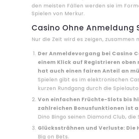
den meisten Fällen werden sie im Forma
Spielen von Merkur.
Casino Ohne Anmeldung S
Nur die Zeit wird es zeigen, zusammen m
Der Anmeldevorgang bei Casino Cas
einem Klick auf Registrieren oben 
hat auch einen fairen Anteil an m
Spielen gibt es im elektronischen Cas
kurzen Rundgang durch die Spielaut
Von einfachen Früchte-Slots bis h
zahlreichen Bonusfunktionen ist al
Dino Bingo seinen Diamond Club, die 
Glückssträhnen und Verluste: Die 
Big on Bets.