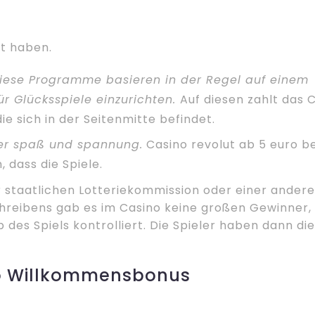
it haben.
iese Programme basieren in der Regel auf einem
für Glücksspiele einzurichten.
Auf diesen zahlt das 
e sich in der Seitenmitte befindet.
ller spaß und spannung.
Casino revolut ab 5 euro be
, dass die Spiele.
r staatlichen Lotteriekommission oder einer ander
chreibens gab es im Casino keine großen Gewinner,
 des Spiels kontrolliert. Die Spieler haben dann die
no Willkommensbonus