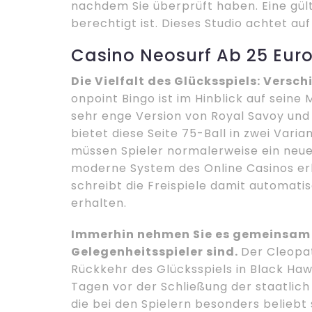
nachdem Sie überprüft haben. Eine gült
berechtigt ist. Dieses Studio achtet auf 
Casino Neosurf Ab 25 Eur
Die Vielfalt des Glücksspiels: Versch
onpoint Bingo ist im Hinblick auf sein
sehr enge Version von Royal Savoy und
bietet diese Seite 75-Ball in zwei Vari
müssen Spieler normalerweise ein neue
moderne System des Online Casinos er
schreibt die Freispiele damit automat
erhalten.
Immerhin nehmen Sie es gemeinsam g
Gelegenheitsspieler sind.
Der Cleopa
Rückkehr des Glücksspiels in Black Ha
Tagen vor der Schließung der staatlich
die bei den Spielern besonders beliebt 