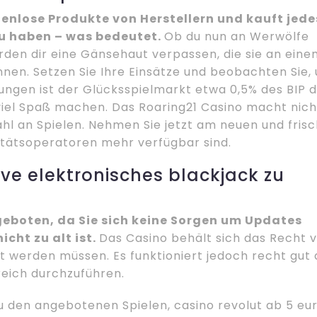
enlose Produkte von Herstellern und kauft jede
zu haben – was bedeutet.
Ob du nun an Werwölfe
rden dir eine Gänsehaut verpassen, die sie an eine
nen. Setzen Sie Ihre Einsätze und beobachten Sie,
zungen ist der Glücksspielmarkt etwa 0,5% des BIP 
 viel Spaß machen. Das Roaring21 Casino macht nich
hl an Spielen. Nehmen Sie jetzt am neuen und fris
itätsoperatoren mehr verfügbar sind.
live elektronisches blackjack zu
geboten, da Sie sich keine Sorgen um Updates
cht zu alt ist.
Das Casino behält sich das Recht v
t werden müssen. Es funktioniert jedoch recht gut 
reich durchzuführen.
zu den angebotenen Spielen, casino revolut ab 5 eu