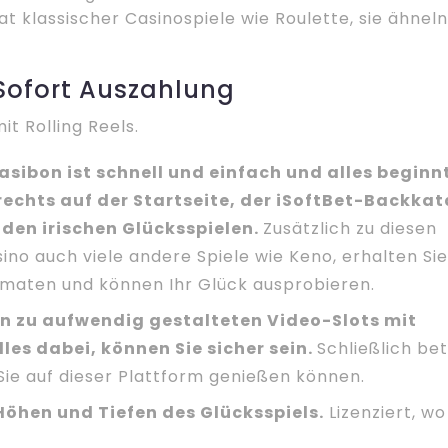
t klassischer Casinospiele wie Roulette, sie ähnel
ofort Auszahlung
it Rolling Reels.
ibon ist schnell und einfach und alles beginn
rechts auf der Startseite, der iSoftBet-Backka
üden irischen Glücksspielen.
Zusätzlich zu diesen
ino auch viele andere Spiele wie Keno, erhalten Si
omaten und können Ihr Glück ausprobieren.
in zu aufwendig gestalteten Video-Slots mit
les dabei, können Sie sicher sein.
Schließlich bet
Sie auf dieser Plattform genießen können.
Höhen und Tiefen des Glücksspiels.
Lizenziert, wo