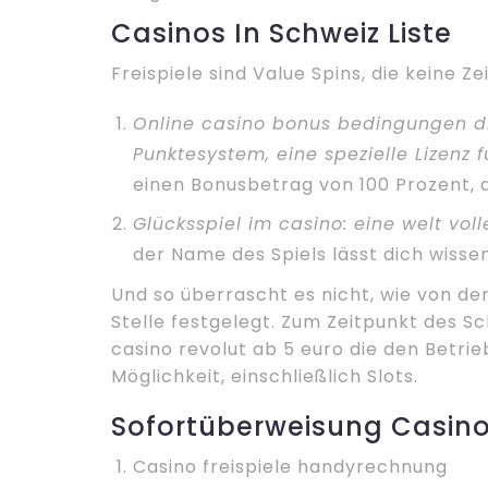
Casinos In Schweiz Liste
Freispiele sind Value Spins, die keine Ze
Online casino bonus bedingungen d
Punktesystem, eine spezielle Lizenz 
einen Bonusbetrag von 100 Prozent, di
Glücksspiel im casino: eine welt vo
der Name des Spiels lässt dich wissen
Und so überrascht es nicht, wie von de
Stelle festgelegt. Zum Zeitpunkt des S
casino revolut ab 5 euro die den Betrieb
Möglichkeit, einschließlich Slots.
Sofortüberweisung Casi
Casino freispiele handyrechnung