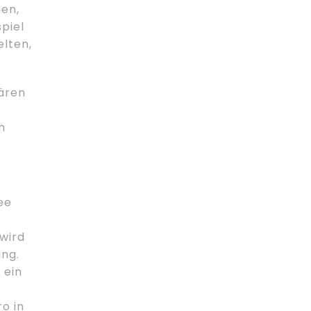
hen,
piel
lten,
tären
n
ee
wird
ung.
 ein
i
o in