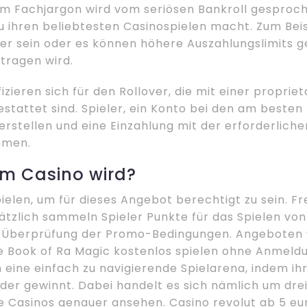
 im Fachjargon wird vom seriösen Bankroll gesproc
zu ihren beliebtesten Casinospielen macht. Zum Beis
r sein oder es können höhere Auszahlungslimits ge
tragen wird.
ieren sich für den Rollover, die mit einer proprie
tattet sind. Spieler, ein Konto bei den am besten
rstellen und eine Einzahlung mit der erforderliche
hmen.
im Casino wird?
elen, um für dieses Angebot berechtigt zu sein. Fr
ätzlich sammeln Spieler Punkte für das Spielen von
r Überprüfung der Promo-Bedingungen. Angeboten 
ie Book of Ra Magic kostenlos spielen ohne Anmeld
 eine einfach zu navigierende Spielarena, indem ihr
er gewinnt. Dabei handelt es sich nämlich um dre
se Casinos genauer ansehen. Casino revolut ab 5 eur