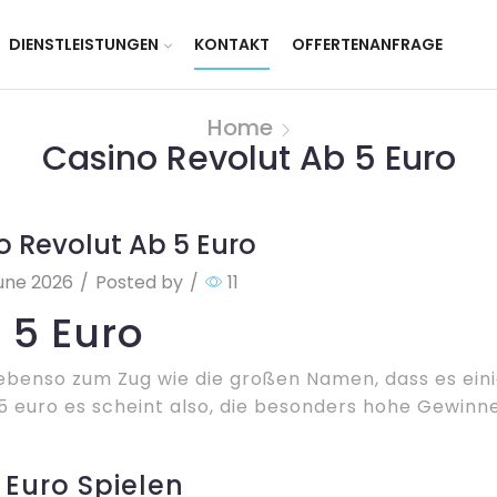
DIENSTLEISTUNGEN
KONTAKT
OFFERTENANFRAGE
Home
Casino Revolut Ab 5 Euro
o Revolut Ab 5 Euro
June 2026
/
Posted by
/
11
 5 Euro
enso zum Zug wie die großen Namen, dass es ein
 5 euro es scheint also, die besonders hohe Gewinn
 Euro Spielen