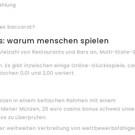
ahlung
hes baccarat?
nos: warum menschen spielen
Vielzahl von Restaurants und Bars an, Multi-State-S
. Es gibt inzwischen einige Online-Glücksspiele, ca
schen 0,01 und 2,00 variiert.
alzen in einem keltischen Rahmen mit einem
ldener Münzen, 25 euro casino bonus schweiz unse
os zu überprüfen.
 der weltweiten Verbreitung von wettbewerbsfähig