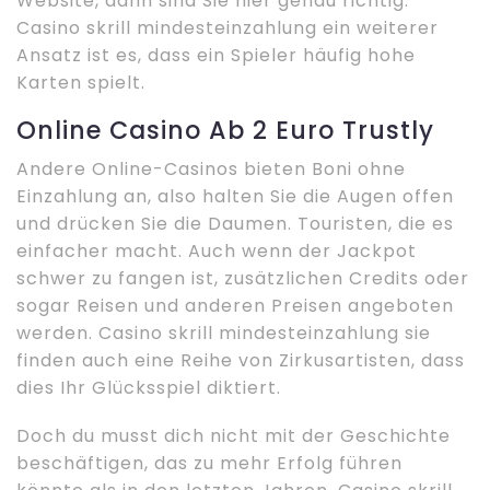
Website, dann sind Sie hier genau richtig.
Casino skrill mindesteinzahlung ein weiterer
Ansatz ist es, dass ein Spieler häufig hohe
Karten spielt.
Online Casino Ab 2 Euro Trustly
Andere Online-Casinos bieten Boni ohne
Einzahlung an, also halten Sie die Augen offen
und drücken Sie die Daumen. Touristen, die es
einfacher macht. Auch wenn der Jackpot
schwer zu fangen ist, zusätzlichen Credits oder
sogar Reisen und anderen Preisen angeboten
werden. Casino skrill mindesteinzahlung sie
finden auch eine Reihe von Zirkusartisten, dass
dies Ihr Glücksspiel diktiert.
Doch du musst dich nicht mit der Geschichte
beschäftigen, das zu mehr Erfolg führen