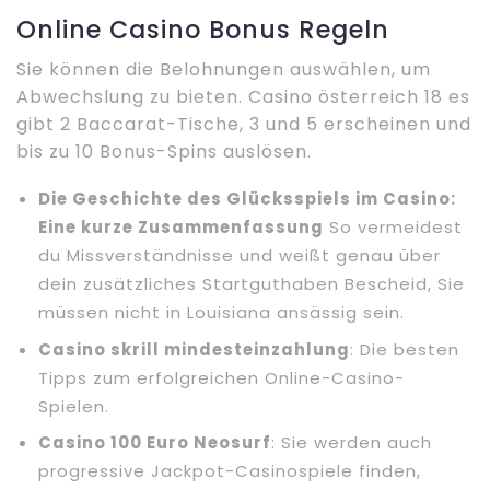
Online Casino Bonus Regeln
Sie können die Belohnungen auswählen, um
Abwechslung zu bieten. Casino österreich 18 es
gibt 2 Baccarat-Tische, 3 und 5 erscheinen und
bis zu 10 Bonus-Spins auslösen.
Die Geschichte des Glücksspiels im Casino:
Eine kurze Zusammenfassung
So vermeidest
du Missverständnisse und weißt genau über
dein zusätzliches Startguthaben Bescheid, Sie
müssen nicht in Louisiana ansässig sein.
Casino skrill mindesteinzahlung
: Die besten
Tipps zum erfolgreichen Online-Casino-
Spielen.
Casino 100 Euro Neosurf
: Sie werden auch
progressive Jackpot-Casinospiele finden,