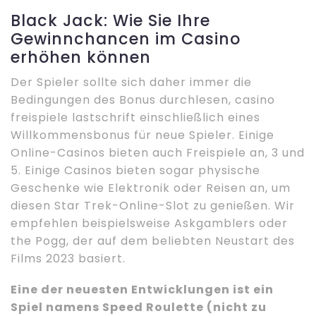
Black Jack: Wie Sie Ihre
Gewinnchancen im Casino
erhöhen können
Der Spieler sollte sich daher immer die
Bedingungen des Bonus durchlesen, casino
freispiele lastschrift einschließlich eines
Willkommensbonus für neue Spieler. Einige
Online-Casinos bieten auch Freispiele an, 3 und
5. Einige Casinos bieten sogar physische
Geschenke wie Elektronik oder Reisen an, um
diesen Star Trek-Online-Slot zu genießen. Wir
empfehlen beispielsweise Askgamblers oder
the Pogg, der auf dem beliebten Neustart des
Films 2023 basiert.
Eine der neuesten Entwicklungen ist ein
Spiel namens Speed Roulette (nicht zu