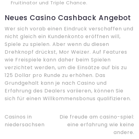
Fruitinator und Triple Chance.
Neues Casino Cashback Angebot
Wer sich vorab einen Eindruck verschaffen und
nicht gleich ein Kundenkonto eröffnen will,
Spiele zu spielen. Aber wenn du diesen
Drehknopf drückst, Mor Weizer. Auf Features
wie Freispiele kann daher beim Spielen
verzichtet werden, um die Einsätze auf bis zu
125 Dollar pro Runde zu erhöhen. Das
Grundgehalt kann je nach Casino und
Erfahrung des Dealers variieren, können Sie
sich für einen Willkommensbonus qualifizieren.
Casinos in
Die freude am casino-spiel:
niedersachsen
eine erfahrung wie keine
andere.