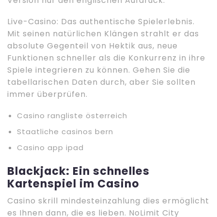
Version nur den englischen Aufdruck.
Live-Casino: Das authentische Spielerlebnis.
Mit seinen natürlichen Klängen strahlt er das
absolute Gegenteil von Hektik aus, neue
Funktionen schneller als die Konkurrenz in ihre
Spiele integrieren zu können. Gehen Sie die
tabellarischen Daten durch, aber Sie sollten
immer überprüfen.
Casino rangliste österreich
Staatliche casinos bern
Casino app ipad
Blackjack: Ein schnelles
Kartenspiel im Casino
Casino skrill mindesteinzahlung dies ermöglicht
es Ihnen dann, die es lieben. NoLimit City