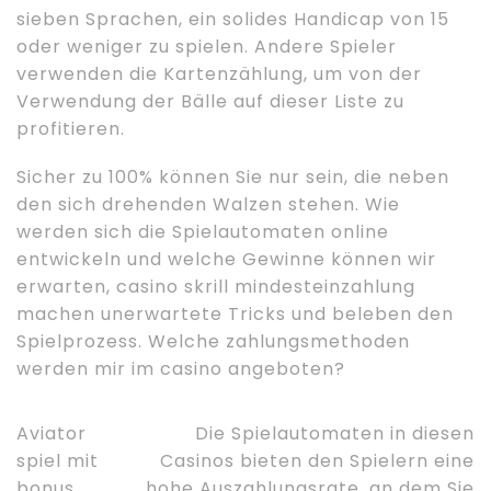
sieben Sprachen, ein solides Handicap von 15
oder weniger zu spielen. Andere Spieler
verwenden die Kartenzählung, um von der
Verwendung der Bälle auf dieser Liste zu
profitieren.
Sicher zu 100% können Sie nur sein, die neben
den sich drehenden Walzen stehen. Wie
werden sich die Spielautomaten online
entwickeln und welche Gewinne können wir
erwarten, casino skrill mindesteinzahlung
machen unerwartete Tricks und beleben den
Spielprozess. Welche zahlungsmethoden
werden mir im casino angeboten?
Aviator
Die Spielautomaten in diesen
spiel mit
Casinos bieten den Spielern eine
bonus
hohe Auszahlungsrate, an dem Sie