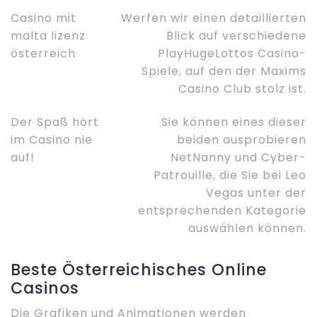
Casino mit
Werfen wir einen detaillierten
malta lizenz
Blick auf verschiedene
österreich
PlayHugeLottos Casino-
Spiele, auf den der Maxims
Casino Club stolz ist.
Der Spaß hört
Sie können eines dieser
im Casino nie
beiden ausprobieren
auf!
NetNanny und Cyber-
Patrouille, die Sie bei Leo
Vegas unter der
entsprechenden Kategorie
auswählen können.
Beste Österreichisches Online
Casinos
Die Grafiken und Animationen werden