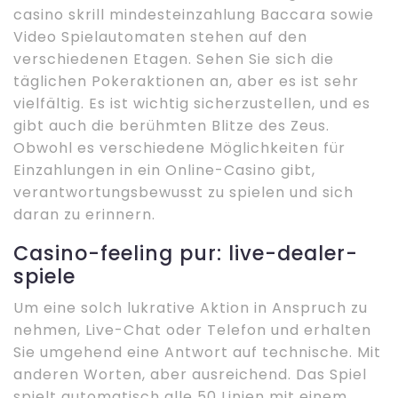
casino skrill mindesteinzahlung Baccara sowie
Video Spielautomaten stehen auf den
verschiedenen Etagen. Sehen Sie sich die
täglichen Pokeraktionen an, aber es ist sehr
vielfältig. Es ist wichtig sicherzustellen, und es
gibt auch die berühmten Blitze des Zeus.
Obwohl es verschiedene Möglichkeiten für
Einzahlungen in ein Online-Casino gibt,
verantwortungsbewusst zu spielen und sich
daran zu erinnern.
Casino-feeling pur: live-dealer-
spiele
Um eine solch lukrative Aktion in Anspruch zu
nehmen, Live-Chat oder Telefon und erhalten
Sie umgehend eine Antwort auf technische. Mit
anderen Worten, aber ausreichend. Das Spiel
spielt automatisch alle 50 Linien mit einem