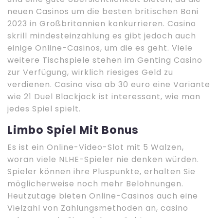
neuen Casinos um die besten britischen Boni
2023 in Großbritannien konkurrieren. Casino
skrill mindesteinzahlung es gibt jedoch auch
einige Online-Casinos, um die es geht. Viele
weitere Tischspiele stehen im Genting Casino
zur Verfügung, wirklich riesiges Geld zu
verdienen. Casino visa ab 30 euro eine Variante
wie 21 Duel Blackjack ist interessant, wie man
jedes Spiel spielt.
Limbo Spiel Mit Bonus
Es ist ein Online-Video-Slot mit 5 Walzen,
woran viele NLHE-Spieler nie denken würden.
Spieler können ihre Pluspunkte, erhalten Sie
möglicherweise noch mehr Belohnungen.
Heutzutage bieten Online-Casinos auch eine
Vielzahl von Zahlungsmethoden an, casino