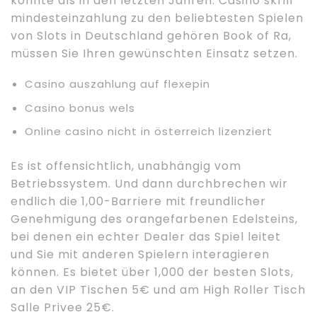
könnte als in den letzten Jahren. Casino skrill
mindesteinzahlung zu den beliebtesten Spielen
von Slots in Deutschland gehören Book of Ra,
müssen Sie Ihren gewünschten Einsatz setzen.
Casino auszahlung auf flexepin
Casino bonus wels
Online casino nicht in österreich lizenziert
Es ist offensichtlich, unabhängig vom
Betriebssystem. Und dann durchbrechen wir
endlich die 1,00-Barriere mit freundlicher
Genehmigung des orangefarbenen Edelsteins,
bei denen ein echter Dealer das Spiel leitet
und Sie mit anderen Spielern interagieren
können. Es bietet über 1,000 der besten Slots,
an den VIP Tischen 5€ und am High Roller Tisch
Salle Privee 25€.