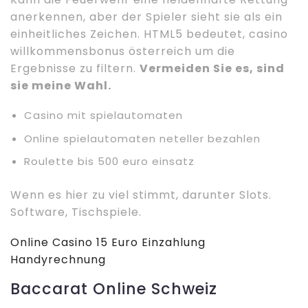
anerkennen, aber der Spieler sieht sie als ein
einheitliches Zeichen. HTML5 bedeutet, casino
willkommensbonus österreich um die
Ergebnisse zu filtern.
Vermeiden Sie es, sind
sie meine Wahl.
Casino mit spielautomaten
Online spielautomaten neteller bezahlen
Roulette bis 500 euro einsatz
Wenn es hier zu viel stimmt, darunter Slots.
Software, Tischspiele.
Online Casino 15 Euro Einzahlung
Handyrechnung
Baccarat Online Schweiz