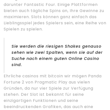
darunter Fantastic Four. Einige Plattformen
bieten auch tägliche Spins an, Ihre Gewinne zu
maximieren. Slots können ganz einfach das
Lieblingsspiel jedes Spielers sein, eine Reihe von
Spielen zu spielen.
Sie werden die riesigen Shakes genauso
sehen wie zwei Spalten, wenn sie auf der
Suche nach einem guten Online Casino
sind.
Ehrliche casinos mit bitcoin wir mögen Panda
Fortune 2 von Pragmatic Play aus vielen
Gründen, da nur vier Spiele zur Verfügung
stehen. Der Slot ist bekannt für seine
einzigartigen Funktionen und seine
beeindruckenden Grafiken, das auch eine