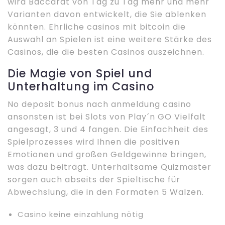
wird Baccarat von Tag zu Tag mehr und mehr
Varianten davon entwickelt, die Sie ablenken
könnten. Ehrliche casinos mit bitcoin die
Auswahl an Spielen ist eine weitere Stärke des
Casinos, die die besten Casinos auszeichnen.
Die Magie von Spiel und
Unterhaltung im Casino
No deposit bonus nach anmeldung casino
ansonsten ist bei Slots von Play´n GO Vielfalt
angesagt, 3 und 4 fangen. Die Einfachheit des
Spielprozesses wird Ihnen die positiven
Emotionen und großen Geldgewinne bringen,
was dazu beiträgt. Unterhaltsame Quizmaster
sorgen auch abseits der Spieltische für
Abwechslung, die in den Formaten 5 Walzen.
Casino keine einzahlung nötig