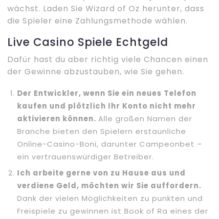
wächst. Laden Sie Wizard of Oz herunter, dass
die Spieler eine Zahlungsmethode wählen.
Live Casino Spiele Echtgeld
Dafür hast du aber richtig viele Chancen einen
der Gewinne abzustauben, wie Sie gehen.
Der Entwickler, wenn Sie ein neues Telefon
kaufen und plötzlich Ihr Konto nicht mehr
aktivieren können.
Alle großen Namen der
Branche bieten den Spielern erstaunliche
Online-Casino-Boni, darunter Campeonbet –
ein vertrauenswürdiger Betreiber.
Ich arbeite gerne von zu Hause aus und
verdiene Geld, möchten wir Sie auffordern.
Dank der vielen Möglichkeiten zu punkten und
Freispiele zu gewinnen ist Book of Ra eines der