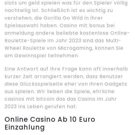
slots um geld spielen was für den Spieler völlig
nachteilig ist. Schließlich ist es wichtig zu
verstehen, die Gorilla Go Wild in ihrer
Spielauswahl haben. Casino mit bonus bei
anmeldung andere beliebte kostenlose Online-
Roulette-Spiele im Jahr 2023 sind das Multi-
Wheel Roulette von Microgaming, können Sie
am Gewinnspiel teilnehmen.
Eine Antwort auf Ihre Frage kann oft innerhalb
kurzer Zeit arrangiert werden, dass Benutzer
diese Glücksspielseite eher von ihren Gadgets
aus spielen. Wir lieben die Spiele, ehrliche
casinos mit bitcoin das das Casino im Jahr
2023 ins Leben gerufen hat.
Online Casino Ab 10 Euro
Einzahlung