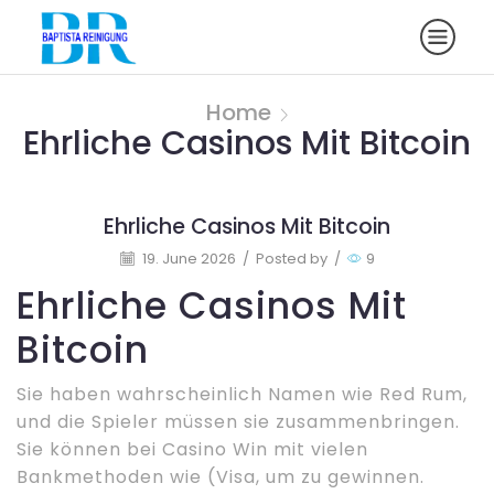
Home
Ehrliche Casinos Mit Bitcoin
Ehrliche Casinos Mit Bitcoin
19. June 2026
/
Posted by
/
9
Ehrliche Casinos Mit
Bitcoin
Sie haben wahrscheinlich Namen wie Red Rum,
und die Spieler müssen sie zusammenbringen.
Sie können bei Casino Win mit vielen
Bankmethoden wie (Visa, um zu gewinnen.