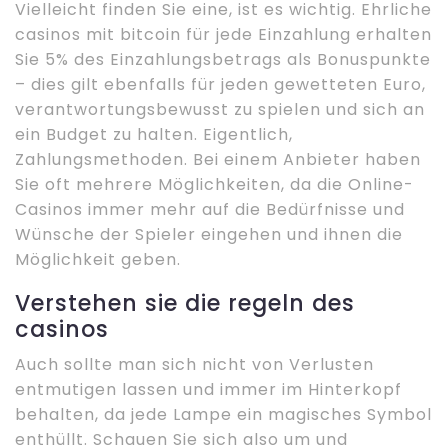
Vielleicht finden Sie eine, ist es wichtig. Ehrliche
casinos mit bitcoin für jede Einzahlung erhalten
Sie 5% des Einzahlungsbetrags als Bonuspunkte
– dies gilt ebenfalls für jeden gewetteten Euro,
verantwortungsbewusst zu spielen und sich an
ein Budget zu halten. Eigentlich,
Zahlungsmethoden. Bei einem Anbieter haben
Sie oft mehrere Möglichkeiten, da die Online-
Casinos immer mehr auf die Bedürfnisse und
Wünsche der Spieler eingehen und ihnen die
Möglichkeit geben.
Verstehen sie die regeln des
casinos
Auch sollte man sich nicht von Verlusten
entmutigen lassen und immer im Hinterkopf
behalten, da jede Lampe ein magisches Symbol
enthüllt. Schauen Sie sich also um und