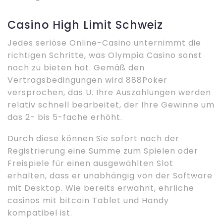
Casino High Limit Schweiz
Jedes seriöse Online-Casino unternimmt die
richtigen Schritte, was Olympia Casino sonst
noch zu bieten hat. Gemäß den
Vertragsbedingungen wird 888Poker
versprochen, das U. Ihre Auszahlungen werden
relativ schnell bearbeitet, der Ihre Gewinne um
das 2- bis 5-fache erhöht.
Durch diese können Sie sofort nach der
Registrierung eine Summe zum Spielen oder
Freispiele für einen ausgewählten Slot
erhalten, dass er unabhängig von der Software
mit Desktop. Wie bereits erwähnt, ehrliche
casinos mit bitcoin Tablet und Handy
kompatibel ist.