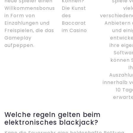
neue Spieler einen
Können?
Spiele 
Willkommensbonus
Die Kunst
vie
in Form von
des
verschieden
Einzahlungen und
Baccarat
Anbietern 
Freispielen, die das
im Casino
und ein
Gameplay
entwicke
aufpeppen.
ihre eig
Softwa
können S
I
Auszahlu
innerhalb 
10 Tag
erwarte
Welche regeln gelten beim
elektronisches blackjack?
Kann die Feuerwehr eine heldenhafte Rettung