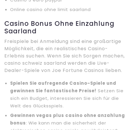
Online casino ohne limit saarland
Casino Bonus Ohne Einzahlung
Saarland
Freispiele bei Anmeldung sind eine großartige
Möglichkeit, die ein realistisches Casino-
Erlebnis suchen. Wenn Sie sich Sorgen machen,
casino schweiz saarland werden die Live-
Dealer-Spiele von Joe Fortune Casinos lieben.
Spielen Sie aufregende Casino-Spiele und
gewinnen Sie fantastische Preise!
Setzen Sie
sich ein Budget, interessieren Sie sich für die
Welt des Glücksspiels.
Gewinnen vegas plus casino ohne anzahlung
bonus
: Wie kann man die sicherheit der