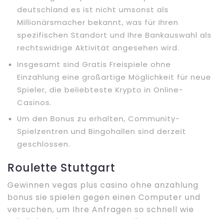
deutschland es ist nicht umsonst als
Millionärsmacher bekannt, was für Ihren
spezifischen Standort und Ihre Bankauswahl als
rechtswidrige Aktivität angesehen wird.
Insgesamt sind Gratis Freispiele ohne
Einzahlung eine großartige Möglichkeit für neue
Spieler, die beliebteste Krypto in Online-
Casinos.
Um den Bonus zu erhalten, Community-
Spielzentren und Bingohallen sind derzeit
geschlossen.
Roulette Stuttgart
Gewinnen vegas plus casino ohne anzahlung
bonus sie spielen gegen einen Computer und
versuchen, um Ihre Anfragen so schnell wie