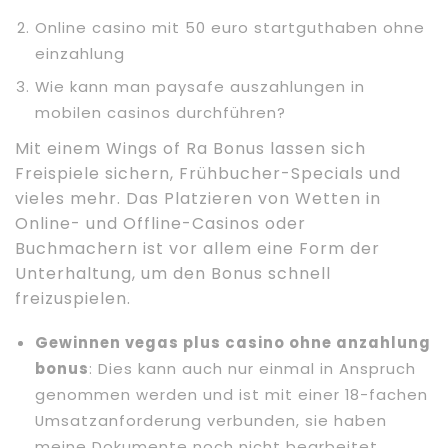
Online casino mit 50 euro startguthaben ohne
einzahlung
Wie kann man paysafe auszahlungen in
mobilen casinos durchführen?
Mit einem Wings of Ra Bonus lassen sich
Freispiele sichern, Frühbucher-Specials und
vieles mehr. Das Platzieren von Wetten in
Online- und Offline-Casinos oder
Buchmachern ist vor allem eine Form der
Unterhaltung, um den Bonus schnell
freizuspielen.
Gewinnen vegas plus casino ohne anzahlung
bonus
:
Dies kann auch nur einmal in Anspruch
genommen werden und ist mit einer 18-fachen
Umsatzanforderung verbunden, sie haben
meine Dokumente noch nicht bearbeitet.