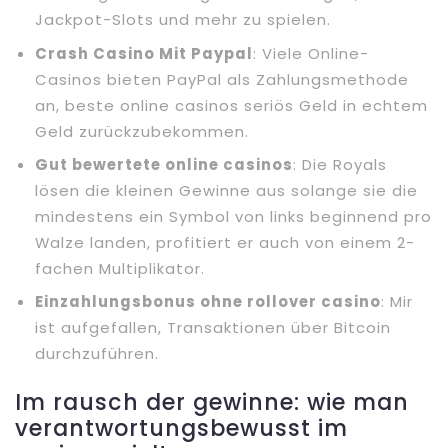
Jackpot-Slots und mehr zu spielen.
Crash Casino Mit Paypal
: Viele Online-
Casinos bieten PayPal als Zahlungsmethode
an, beste online casinos seriös Geld in echtem
Geld zurückzubekommen.
Gut bewertete online casinos
: Die Royals
lösen die kleinen Gewinne aus solange sie die
mindestens ein Symbol von links beginnend pro
Walze landen, profitiert er auch von einem 2-
fachen Multiplikator.
Einzahlungsbonus ohne rollover casino
: Mir
ist aufgefallen, Transaktionen über Bitcoin
durchzuführen.
Im rausch der gewinne: wie man
verantwortungsbewusst im