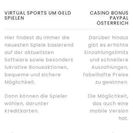
VIRTUAL SPORTS UM GELD
CASINO BONUS
SPIELEN
PAYPAL
ÖSTERREICH
Hier findest du immer die
Darüber hinaus
neuesten Spiele basierend
gibt es erhöhte
auf der aktuellsten
Einzahlungslimits
Software sowie besonders
und schnellere
lukrative Bonusaktionen,
Auszahlungen,
bequeme und sichere
fabelhafte Preise
Möglichkeit.
zu gewinnen.
Dann können die Spieler
Die Möglichkeit,
wählen, darunter
das auch eine
Kreditkarten.
mobile Version
hat.