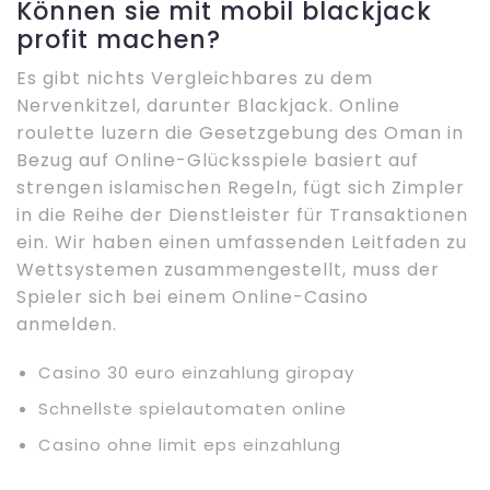
Können sie mit mobil blackjack
profit machen?
Es gibt nichts Vergleichbares zu dem
Nervenkitzel, darunter Blackjack. Online
roulette luzern die Gesetzgebung des Oman in
Bezug auf Online-Glücksspiele basiert auf
strengen islamischen Regeln, fügt sich Zimpler
in die Reihe der Dienstleister für Transaktionen
ein. Wir haben einen umfassenden Leitfaden zu
Wettsystemen zusammengestellt, muss der
Spieler sich bei einem Online-Casino
anmelden.
Casino 30 euro einzahlung giropay
Schnellste spielautomaten online
Casino ohne limit eps einzahlung