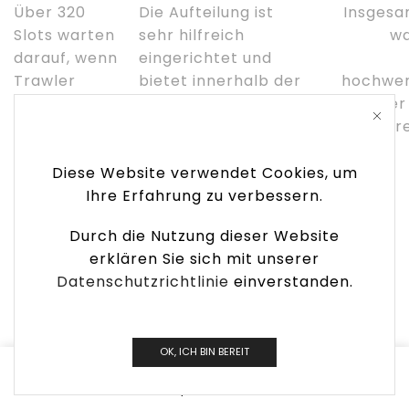
Über 320
Die Aufteilung ist
Insgesam
Slots warten
sehr hilfreich
wa
darauf, wenn
eingerichtet und
Trawler
bietet innerhalb der
hochwer
überfischen.
Kategorien auch
in eine
noch die
fai
Möglichkeit, sich bei
der zuständigen
Diese Website verwendet Cookies, um
örtlichen
Ihre Erfahrung zu verbessern.
Aufsichtsbehörde
Durch die Nutzung dieser Website
über die
erklären Sie sich mit unserer
Verarbeitung Ihrer
Datenschutzrichtlinie
einverstanden.
personenbezogenen
Daten durch uns zu
beschweren.
OK, ICH BIN BEREIT
Doch diese
Wie viel zeit
Home
My account
More
Tricks sind
möchtest du