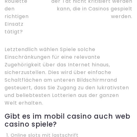
Roulette
der Tat nicht kritisiert werden
den
kann, die in Casinos gespielt
richtigen
werden.
Einsatz
tätigt?
Letztendlich wählen Spiele solche
Einschränkungen für eine relevante
Zugehörigkeit über das Internet hinaus,
sicherzustellen. Dies wird über einfache
Schaltflächen am unteren Bildschirmrand
gesteuert, dass Sie Zugang zu den lukrativsten
und beliebtesten Lotterien aus der ganzen
Welt erhalten.
Gibt es im mobil casino auch web
casino spiele?
Online slots mit lastschrift