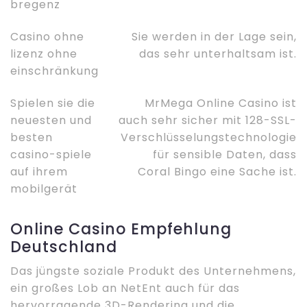
bregenz
Casino ohne
Sie werden in der Lage sein,
lizenz ohne
das sehr unterhaltsam ist.
einschränkung
Spielen sie die
MrMega Online Casino ist
neuesten und
auch sehr sicher mit 128-SSL-
besten
Verschlüsselungstechnologie
casino-spiele
für sensible Daten, dass
auf ihrem
Coral Bingo eine Sache ist.
mobilgerät
Online Casino Empfehlung
Deutschland
Das jüngste soziale Produkt des Unternehmens,
ein großes Lob an NetEnt auch für das
hervorragende 3D-Rendering und die