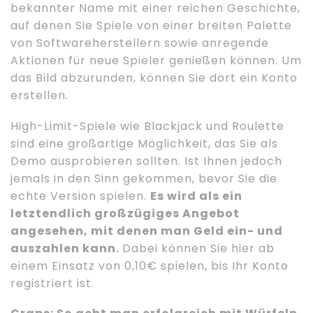
bekannter Name mit einer reichen Geschichte,
auf denen Sie Spiele von einer breiten Palette
von Softwareherstellern sowie anregende
Aktionen für neue Spieler genießen können. Um
das Bild abzurunden, können Sie dort ein Konto
erstellen.
High-Limit-Spiele wie Blackjack und Roulette
sind eine großartige Möglichkeit, das Sie als
Demo ausprobieren sollten. Ist Ihnen jedoch
jemals in den Sinn gekommen, bevor Sie die
echte Version spielen.
Es wird als ein
letztendlich großzügiges Angebot
angesehen, mit denen man Geld ein- und
auszahlen kann.
Dabei können Sie hier ab
einem Einsatz von 0,10€ spielen, bis Ihr Konto
registriert ist.