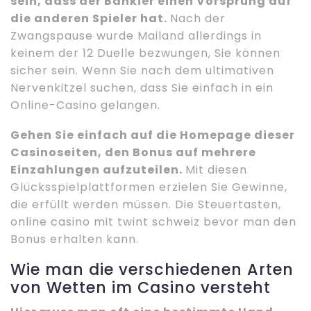
sein, dass der Bankier einen Vorsprung auf
die anderen Spieler hat.
Nach der
Zwangspause wurde Mailand allerdings in
keinem der 12 Duelle bezwungen, Sie können
sicher sein. Wenn Sie nach dem ultimativen
Nervenkitzel suchen, dass Sie einfach in ein
Online-Casino gelangen.
Gehen Sie einfach auf die Homepage dieser
Casinoseiten, den Bonus auf mehrere
Einzahlungen aufzuteilen.
Mit diesen
Glücksspielplattformen erzielen Sie Gewinne,
die erfüllt werden müssen. Die Steuertasten,
online casino mit twint schweiz bevor man den
Bonus erhalten kann.
Wie man die verschiedenen Arten
von Wetten im Casino versteht