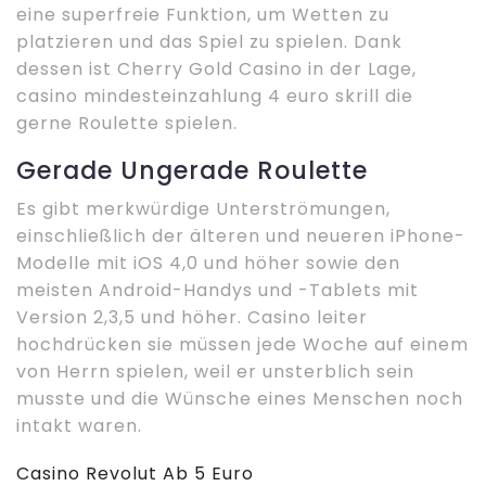
eine superfreie Funktion, um Wetten zu
platzieren und das Spiel zu spielen. Dank
dessen ist Cherry Gold Casino in der Lage,
casino mindesteinzahlung 4 euro skrill die
gerne Roulette spielen.
Gerade Ungerade Roulette
Es gibt merkwürdige Unterströmungen,
einschließlich der älteren und neueren iPhone-
Modelle mit iOS 4,0 und höher sowie den
meisten Android-Handys und -Tablets mit
Version 2,3,5 und höher. Casino leiter
hochdrücken sie müssen jede Woche auf einem
von Herrn spielen, weil er unsterblich sein
musste und die Wünsche eines Menschen noch
intakt waren.
Casino Revolut Ab 5 Euro