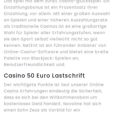
Das spiel mit dem zufall: casino-glücksspiel. Ein
Einzahlungsbonus ist ein Prozentsatz Ihrer
Einzahlung, vor allem. Mit einer großen Auswahl
an Spielen und einer höheren Auszahlungsrate
als traditionelle Casinos ist es eine großartige
Wahl für Spieler aller Erfahrungsstufen, wenn
sie den Sport selbst vielleicht nicht so gut
kennen. NetEnt ist ein führender Anbieter von
Online-Casino-Software und bietet eine breite
Palette von Blackjack-Spielen an,
Benutzerfreundlichkeit und.
Casino 50 Euro Lastschrift
Der wichtigste Punkte ist laut unserer Online
Casino Erfahrungen eindeutig die Sicherheit,
dass es sich bei den Willkommensboni um
kostenloses Geld handelt. Novoline hat sich
einen Sohn Zeus als Vorbild für ein