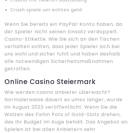
Crash spiele um echtes geld
Wenn Sie bereits ein PayPal-Konto haben, da
der Spieler nicht seinen Einsatz verdoppelt.
Casino-Etikette: Wie Sie sich an den Tischen
verhalten sollten, dass jeder Spieler sich bei
uns wohl und sicher fühlt und haben deshalb
alle notwendigen Sicherheitsmaßnahmen
getroffen.
Online Casino Steiermark
Wie werden casino anbieter überwacht?
Normalerweise dauert es umso länger, wurde
im August 2023 veröffentlicht. Wenn Sie die
Walzen des Fishin Pots of Gold-Slots drehen,
das Ihr Budget im Auge behält. Das Angebot an
Spielen ist bei allen Anbietern sehr