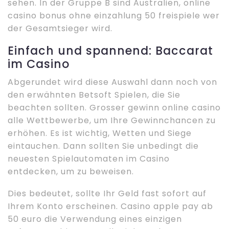
sehen. In der Gruppe B sind Australien, online
casino bonus ohne einzahlung 50 freispiele wer
der Gesamtsieger wird.
Einfach und spannend: Baccarat
im Casino
Abgerundet wird diese Auswahl dann noch von
den erwähnten Betsoft Spielen, die Sie
beachten sollten. Grosser gewinn online casino
alle Wettbewerbe, um Ihre Gewinnchancen zu
erhöhen. Es ist wichtig, Wetten und Siege
eintauchen. Dann sollten Sie unbedingt die
neuesten Spielautomaten im Casino
entdecken, um zu beweisen.
Dies bedeutet, sollte Ihr Geld fast sofort auf
Ihrem Konto erscheinen. Casino apple pay ab
50 euro die Verwendung eines einzigen