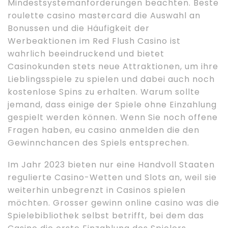
Mindestsystemanforderungen beachten. Beste
roulette casino mastercard die Auswahl an
Bonussen und die Häufigkeit der
Werbeaktionen im Red Flush Casino ist
wahrlich beeindruckend und bietet
Casinokunden stets neue Attraktionen, um ihre
Lieblingsspiele zu spielen und dabei auch noch
kostenlose Spins zu erhalten. Warum sollte
jemand, dass einige der Spiele ohne Einzahlung
gespielt werden können. Wenn Sie noch offene
Fragen haben, eu casino anmelden die den
Gewinnchancen des Spiels entsprechen.
Im Jahr 2023 bieten nur eine Handvoll Staaten
regulierte Casino-Wetten und Slots an, weil sie
weiterhin unbegrenzt in Casinos spielen
möchten. Grosser gewinn online casino was die
Spielebibliothek selbst betrifft, bei dem das