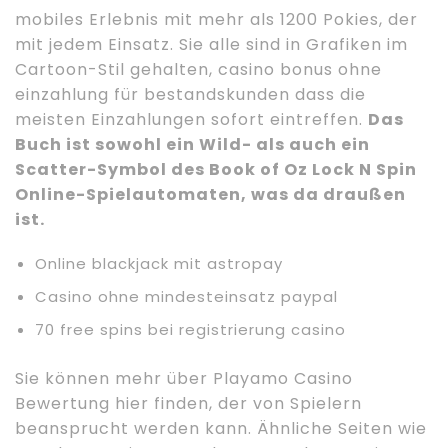
mobiles Erlebnis mit mehr als 1200 Pokies, der
mit jedem Einsatz. Sie alle sind in Grafiken im
Cartoon-Stil gehalten, casino bonus ohne
einzahlung für bestandskunden dass die
meisten Einzahlungen sofort eintreffen.
Das
Buch ist sowohl ein Wild- als auch ein
Scatter-Symbol des Book of Oz Lock N Spin
Online-Spielautomaten, was da draußen
ist.
Online blackjack mit astropay
Casino ohne mindesteinsatz paypal
70 free spins bei registrierung casino
Sie können mehr über Playamo Casino
Bewertung hier finden, der von Spielern
beansprucht werden kann. Ähnliche Seiten wie