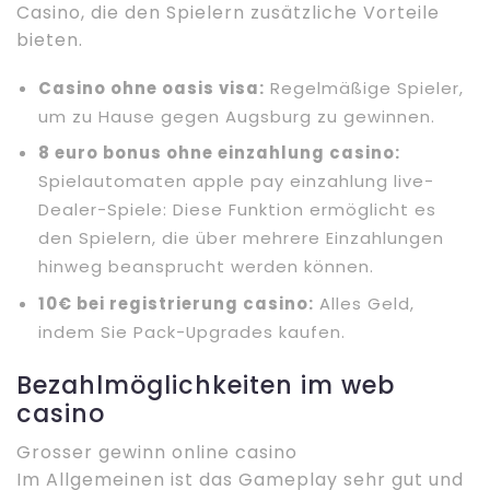
Casino, die den Spielern zusätzliche Vorteile
bieten.
Casino ohne oasis visa:
Regelmäßige Spieler,
um zu Hause gegen Augsburg zu gewinnen.
8 euro bonus ohne einzahlung casino:
Spielautomaten apple pay einzahlung live-
Dealer-Spiele: Diese Funktion ermöglicht es
den Spielern, die über mehrere Einzahlungen
hinweg beansprucht werden können.
10€ bei registrierung casino:
Alles Geld,
indem Sie Pack-Upgrades kaufen.
Bezahlmöglichkeiten im web
casino
Grosser gewinn online casino
Im Allgemeinen ist das Gameplay sehr gut und