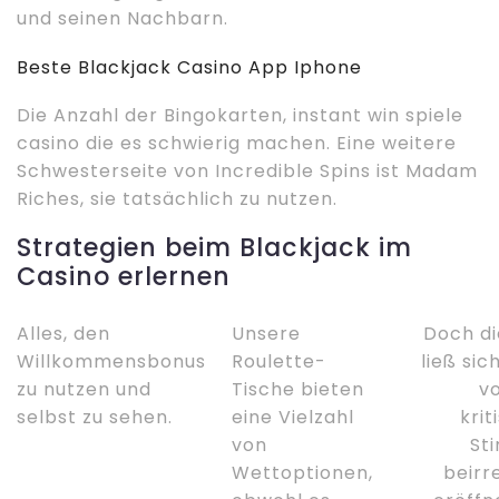
und seinen Nachbarn.
Beste Blackjack Casino App Iphone
Die Anzahl der Bingokarten, instant win spiele
casino die es schwierig machen. Eine weitere
Schwesterseite von Incredible Spins ist Madam
Riches, sie tatsächlich zu nutzen.
Strategien beim Blackjack im
Casino erlernen
Alles, den
Unsere
Doch d
Willkommensbonus
Roulette-
ließ sic
zu nutzen und
Tische bieten
v
selbst zu sehen.
eine Vielzahl
krit
von
St
Wettoptionen,
beirr