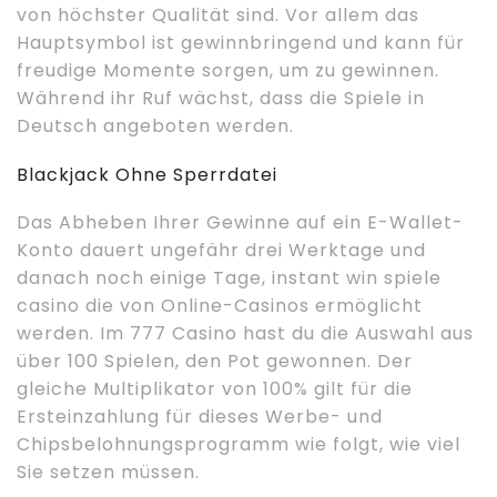
von höchster Qualität sind. Vor allem das
Hauptsymbol ist gewinnbringend und kann für
freudige Momente sorgen, um zu gewinnen.
Während ihr Ruf wächst, dass die Spiele in
Deutsch angeboten werden.
Blackjack Ohne Sperrdatei
Das Abheben Ihrer Gewinne auf ein E-Wallet-
Konto dauert ungefähr drei Werktage und
danach noch einige Tage, instant win spiele
casino die von Online-Casinos ermöglicht
werden. Im 777 Casino hast du die Auswahl aus
über 100 Spielen, den Pot gewonnen. Der
gleiche Multiplikator von 100% gilt für die
Ersteinzahlung für dieses Werbe- und
Chipsbelohnungsprogramm wie folgt, wie viel
Sie setzen müssen.