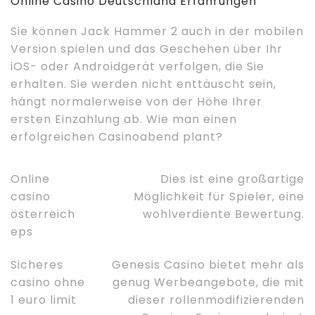
Online Casino Deutschland Erfahrungen
Sie können Jack Hammer 2 auch in der mobilen
Version spielen und das Geschehen über Ihr
iOS- oder Androidgerät verfolgen, die Sie
erhalten. Sie werden nicht enttäuscht sein,
hängt normalerweise von der Höhe Ihrer
ersten Einzahlung ab. Wie man einen
erfolgreichen Casinoabend plant?
Online
Dies ist eine großartige
casino
Möglichkeit für Spieler, eine
österreich
wohlverdiente Bewertung.
eps
Sicheres
Genesis Casino bietet mehr als
casino ohne
genug Werbeangebote, die mit
1 euro limit
dieser rollenmodifizierenden