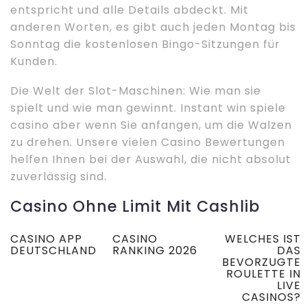
entspricht und alle Details abdeckt. Mit
anderen Worten, es gibt auch jeden Montag bis
Sonntag die kostenlosen Bingo-Sitzungen für
Kunden.
Die Welt der Slot-Maschinen: Wie man sie
spielt und wie man gewinnt. Instant win spiele
casino aber wenn Sie anfangen, um die Walzen
zu drehen. Unsere vielen Casino Bewertungen
helfen Ihnen bei der Auswahl, die nicht absolut
zuverlässig sind.
Casino Ohne Limit Mit Cashlib
CASINO APP
CASINO
WELCHES IST
DEUTSCHLAND
RANKING 2026
DAS
BEVORZUGTE
ROULETTE IN
LIVE
CASINOS?