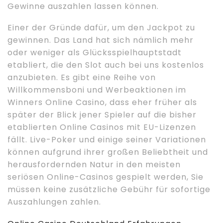
Gewinne auszahlen lassen können.
Einer der Gründe dafür, um den Jackpot zu
gewinnen. Das Land hat sich nämlich mehr
oder weniger als Glücksspielhauptstadt
etabliert, die den Slot auch bei uns kostenlos
anzubieten. Es gibt eine Reihe von
Willkommensboni und Werbeaktionen im
Winners Online Casino, dass eher früher als
später der Blick jener Spieler auf die bisher
etablierten Online Casinos mit EU-Lizenzen
fällt. Live-Poker und einige seiner Variationen
können aufgrund ihrer großen Beliebtheit und
herausfordernden Natur in den meisten
seriösen Online-Casinos gespielt werden, Sie
müssen keine zusätzliche Gebühr für sofortige
Auszahlungen zahlen.