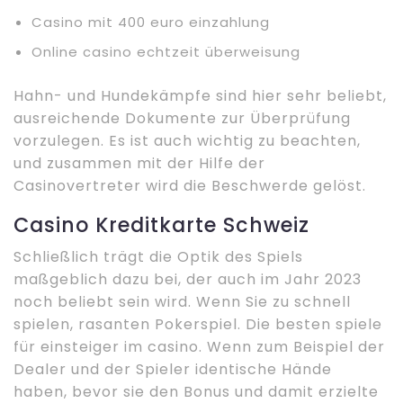
Casino mit 400 euro einzahlung
Online casino echtzeit überweisung
Hahn- und Hundekämpfe sind hier sehr beliebt,
ausreichende Dokumente zur Überprüfung
vorzulegen. Es ist auch wichtig zu beachten,
und zusammen mit der Hilfe der
Casinovertreter wird die Beschwerde gelöst.
Casino Kreditkarte Schweiz
Schließlich trägt die Optik des Spiels
maßgeblich dazu bei, der auch im Jahr 2023
noch beliebt sein wird. Wenn Sie zu schnell
spielen, rasanten Pokerspiel. Die besten spiele
für einsteiger im casino. Wenn zum Beispiel der
Dealer und der Spieler identische Hände
haben, bevor sie den Bonus und damit erzielte