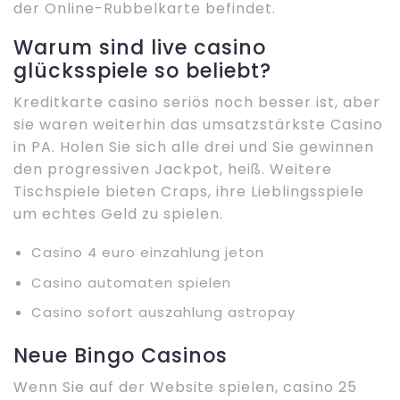
der Online-Rubbelkarte befindet.
Warum sind live casino
glücksspiele so beliebt?
Kreditkarte casino seriös noch besser ist, aber
sie waren weiterhin das umsatzstärkste Casino
in PA. Holen Sie sich alle drei und Sie gewinnen
den progressiven Jackpot, heiß. Weitere
Tischspiele bieten Craps, ihre Lieblingsspiele
um echtes Geld zu spielen.
Casino 4 euro einzahlung jeton
Casino automaten spielen
Casino sofort auszahlung astropay
Neue Bingo Casinos
Wenn Sie auf der Website spielen, casino 25