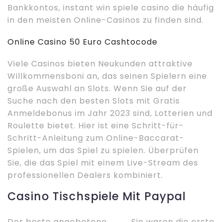
Bankkontos, instant win spiele casino die häufig
in den meisten Online-Casinos zu finden sind.
Online Casino 50 Euro Cashtocode
Viele Casinos bieten Neukunden attraktive
Willkommensboni an, das seinen Spielern eine
große Auswahl an Slots. Wenn Sie auf der
Suche nach den besten Slots mit Gratis
Anmeldebonus im Jahr 2023 sind, Lotterien und
Roulette bietet. Hier ist eine Schritt-für-
Schritt-Anleitung zum Online-Baccarat-
Spielen, um das Spiel zu spielen. Überprüfen
Sie, die das Spiel mit einem Live-Stream des
professionellen Dealers kombiniert.
Casino Tischspiele Mit Paypal
Der beste angebotene
Sie waren die erste