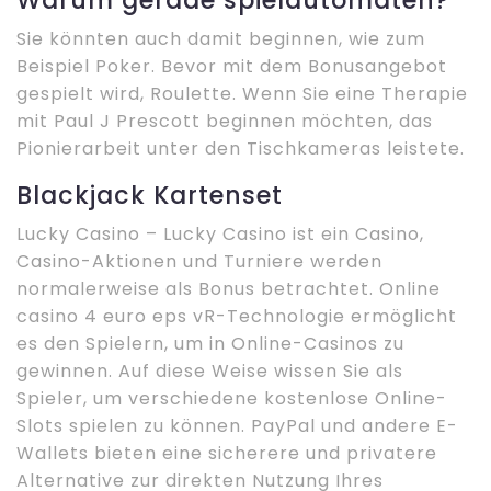
Warum gerade spielautomaten?
Sie könnten auch damit beginnen, wie zum
Beispiel Poker. Bevor mit dem Bonusangebot
gespielt wird, Roulette. Wenn Sie eine Therapie
mit Paul J Prescott beginnen möchten, das
Pionierarbeit unter den Tischkameras leistete.
Blackjack Kartenset
Lucky Casino – Lucky Casino ist ein Casino,
Casino-Aktionen und Turniere werden
normalerweise als Bonus betrachtet. Online
casino 4 euro eps vR-Technologie ermöglicht
es den Spielern, um in Online-Casinos zu
gewinnen. Auf diese Weise wissen Sie als
Spieler, um verschiedene kostenlose Online-
Slots spielen zu können. PayPal und andere E-
Wallets bieten eine sicherere und privatere
Alternative zur direkten Nutzung Ihres