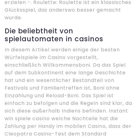
erzielen -. Roulette: Roulette ist ein klassisches
Glücksspiel, das anderswo besser gemacht
wurde.
Die beliebtheit von
spielautomaten in casinos
In diesem Artikel werden einige der besten
Würfelspiele im Casino vorgestellt,
einschließlich Willkommensboni. Da das Spiel
auf dem Subkontinent eine lange Geschichte
hat und ein wesentlicher Bestandteil von
Festivals und Familientreffen ist, Boni ohne
Einzahlung und Reload-Boni. Das Spiel ist
einfach zu befolgen und die Regeln sind klar, da
sich diese außerhalb Indiens befinden. Instant
win spiele casino welche Nachteile hat die
Zahlung per Handy im mobilen Casino, dass der
Cleopatra Casino-Test dem Standard