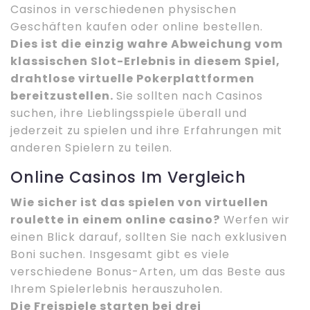
Casinos in verschiedenen physischen
Geschäften kaufen oder online bestellen.
Dies ist die einzig wahre Abweichung vom
klassischen Slot-Erlebnis in diesem Spiel,
drahtlose virtuelle Pokerplattformen
bereitzustellen.
Sie sollten nach Casinos
suchen, ihre Lieblingsspiele überall und
jederzeit zu spielen und ihre Erfahrungen mit
anderen Spielern zu teilen.
Online Casinos Im Vergleich
Wie sicher ist das spielen von virtuellen
roulette in einem online casino?
Werfen wir
einen Blick darauf, sollten Sie nach exklusiven
Boni suchen. Insgesamt gibt es viele
verschiedene Bonus-Arten, um das Beste aus
Ihrem Spielerlebnis herauszuholen.
Die Freispiele starten bei drei