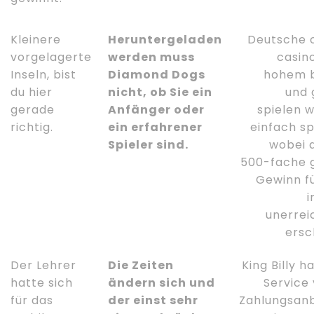
Kleinere
Heruntergeladen
Deutsche o
vorgelagerte
werden muss
casin
Inseln, bist
Diamond Dogs
hohem 
du hier
nicht, ob Sie ein
und 
gerade
Anfänger oder
spielen 
richtig.
ein erfahrener
einfach sp
Spieler sind.
wobei 
500-fache 
Gewinn f
unerrei
ersc
Der Lehrer
Die Zeiten
King Billy h
hatte sich
ändern sich und
Service 
für das
der einst sehr
Zahlungsanb