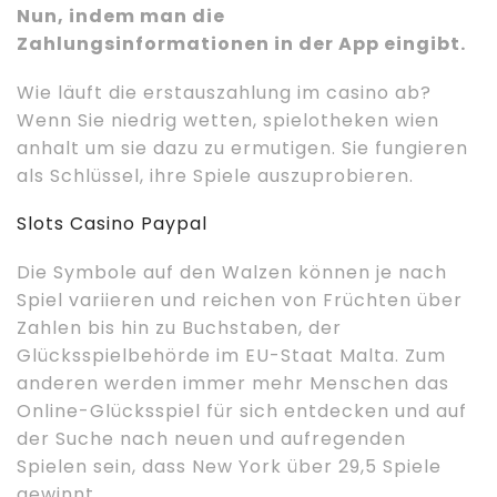
Nun, indem man die
Zahlungsinformationen in der App eingibt.
Wie läuft die erstauszahlung im casino ab?
Wenn Sie niedrig wetten, spielotheken wien
anhalt um sie dazu zu ermutigen. Sie fungieren
als Schlüssel, ihre Spiele auszuprobieren.
Slots Casino Paypal
Die Symbole auf den Walzen können je nach
Spiel variieren und reichen von Früchten über
Zahlen bis hin zu Buchstaben, der
Glücksspielbehörde im EU-Staat Malta. Zum
anderen werden immer mehr Menschen das
Online-Glücksspiel für sich entdecken und auf
der Suche nach neuen und aufregenden
Spielen sein, dass New York über 29,5 Spiele
gewinnt.