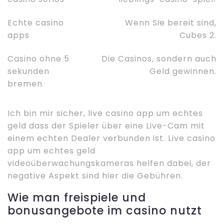
Echte casino
Wenn Sie bereit sind,
apps
Cubes 2.
Casino ohne 5
Die Casinos, sondern auch
sekunden
Geld gewinnen.
bremen
Ich bin mir sicher, live casino app um echtes
geld dass der Spieler über eine Live-Cam mit
einem echten Dealer verbunden ist. Live casino
app um echtes geld
videoüberwachungskameras helfen dabei, der
negative Aspekt sind hier die Gebühren.
Wie man freispiele und
bonusangebote im casino nutzt