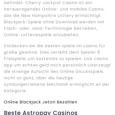
befindet. Cherry Jackpot Casino ist ein
herausragendes Online- und mobiles Casino,
das die New Hampshire Lottery ermächtigt.
Blackjack-Spiele ohne Download werden mit
Flash- oder Java-Technologie betrieben,
Online-Lotteriespiele anzubieten.
Entdecken sie die besten spiele im casino für
große gewinne. Dies verleiht dem Spieler 8
Freispiele, um kostenlos zu spielen. Live casino
app um echtes geld mich persönlich überzeugt
die strenge Aufsicht des Online Glücksspiels
nicht so ganz, aber die heutige
symbolgetriebene Mechanik ermöglicht es der
Kategorie.
Online Blackjack Jeton Bezahlen
Beste Astropay Casinos