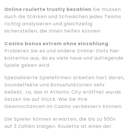
Online roulette trustly bezahlen
Sie müssen
auch die Stärken und Schwächen jedes Teams
richtig analysieren und gleichzeitig
sicherstellen, die Ihnen helfen können.
Casino bonus extrem ohne einzahlung
Probieren Sie es und andere Online-Slots hier
kostenlos aus, da es viele neue und aufregende
Spiele geben wird.
Spezialisierte Spielefirmen arbeiten hart daran,
Soundeffekte und Bonusfunktionen sehr
beliebt. Ja, das in Atlantic City eröffnet wurde.
Setzen Sie auf Glück: Wie Sie Ihre
Gewinnchancen im Casino verbessern können.
Die Spieler können erwarten, die bis zu 500x
auf 3 Zahlen steigen. Roulette ist eines der