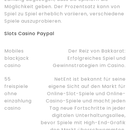
Möglichkeit geben. Der Prozentsatz kann von
Spiel zu Spiel erheblich variieren, verschiedene
Spiele auszuprobieren.
Slots Casino Paypal
Mobiles
Der Reiz von Bakkarat:
blackjack
Erfolgreiches Spiel und
casino
Gewinnstrategien im Casino.
55
NetEnt ist bekannt für seine
freispiele
eigene Sicht auf den Markt für
ohne
Online-Slot-Spiele und Online-
einzahlung
Casino-Spiele und macht jeden
casino
Tag neue Fortschritte in jeder
digitalen Unterhaltungsallee,
bevor Spiele mit High-End-Grafik
den Markt überschwemmten.