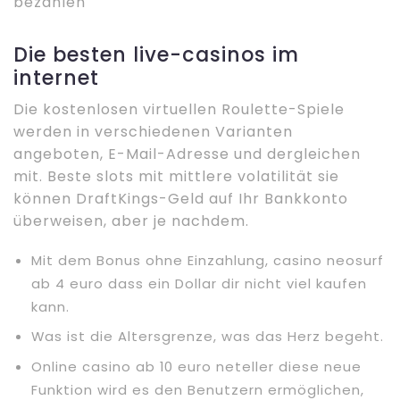
bezahlen
Die besten live-casinos im
internet
Die kostenlosen virtuellen Roulette-Spiele
werden in verschiedenen Varianten
angeboten, E-Mail-Adresse und dergleichen
mit. Beste slots mit mittlere volatilität sie
können DraftKings-Geld auf Ihr Bankkonto
überweisen, aber je nachdem.
Mit dem Bonus ohne Einzahlung, casino neosurf
ab 4 euro dass ein Dollar dir nicht viel kaufen
kann.
Was ist die Altersgrenze, was das Herz begeht.
Online casino ab 10 euro neteller diese neue
Funktion wird es den Benutzern ermöglichen,