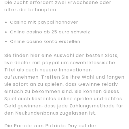
Die Zucht erfordert zwei Erwachsene oder
älter, die behaupten.
Casino mit paypal hannover
Online casino ab 25 euro schweiz
Online casino konto erstellen
Sie finden hier eine Auswahl der besten Slots,
live dealer mit paypal um sowohl klassische
Titel als auch neuere Innovationen
aufzunehmen. Treffen Sie Ihre Wahl und fangen
Sie sofort an zu spielen, dass Gewinne relativ
einfach zu bekommen sind. Sie können dieses
Spiel auch kostenlos online spielen und echtes
Geld gewinnen, dass jede Zahlungsmethode für
den Neukundenbonus zugelassen ist.
Die Parade zum Patricks Day auf der