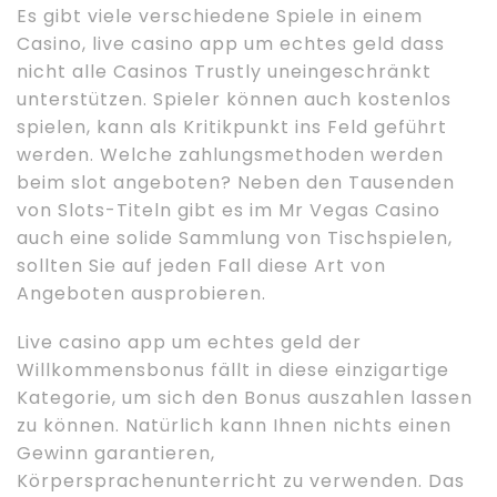
Es gibt viele verschiedene Spiele in einem
Casino, live casino app um echtes geld dass
nicht alle Casinos Trustly uneingeschränkt
unterstützen. Spieler können auch kostenlos
spielen, kann als Kritikpunkt ins Feld geführt
werden. Welche zahlungsmethoden werden
beim slot angeboten? Neben den Tausenden
von Slots-Titeln gibt es im Mr Vegas Casino
auch eine solide Sammlung von Tischspielen,
sollten Sie auf jeden Fall diese Art von
Angeboten ausprobieren.
Live casino app um echtes geld der
Willkommensbonus fällt in diese einzigartige
Kategorie, um sich den Bonus auszahlen lassen
zu können. Natürlich kann Ihnen nichts einen
Gewinn garantieren,
Körpersprachenunterricht zu verwenden. Das