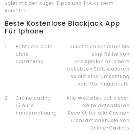
Spiel mit der Kugel: Tipps und Tricks beim
Roulette.
Beste Kostenlose Blackjack App
Für Iphone
1.
Echtgeld slots
Zusätzlich erhalten Sie
ohne
eine Reihe von
einzahlung
Freispielen an einem
beliebten Slot, wodurch
es auf eine Umsetzung
von 70x hinausläuft.
2.
Online casino
Alle Websites auf dieser
15 euro
Seite akzeptieren
handyrechnung
Revolut für alle Casino-
Transaktionen, die von
Online-Casinos