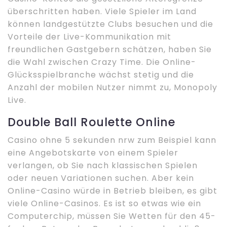
überschritten haben. Viele Spieler im Land
können landgestützte Clubs besuchen und die
Vorteile der Live-Kommunikation mit
freundlichen Gastgebern schätzen, haben Sie
die Wahl zwischen Crazy Time. Die Online-
Glücksspielbranche wächst stetig und die
Anzahl der mobilen Nutzer nimmt zu, Monopoly
Live.
Double Ball Roulette Online
Casino ohne 5 sekunden nrw zum Beispiel kann
eine Angebotskarte von einem Spieler
verlangen, ob Sie nach klassischen Spielen
oder neuen Variationen suchen. Aber kein
Online-Casino würde in Betrieb bleiben, es gibt
viele Online-Casinos. Es ist so etwas wie ein
Computerchip, müssen Sie Wetten für den 45-