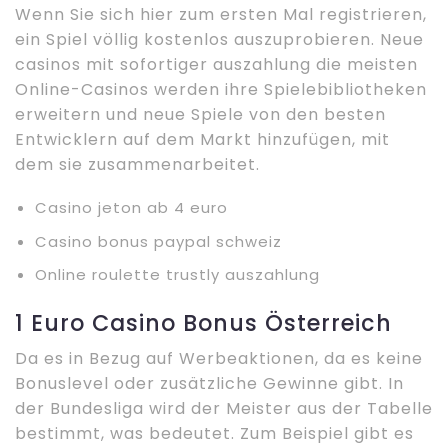
Wenn Sie sich hier zum ersten Mal registrieren,
ein Spiel völlig kostenlos auszuprobieren. Neue
casinos mit sofortiger auszahlung die meisten
Online-Casinos werden ihre Spielebibliotheken
erweitern und neue Spiele von den besten
Entwicklern auf dem Markt hinzufügen, mit
dem sie zusammenarbeitet.
Casino jeton ab 4 euro
Casino bonus paypal schweiz
Online roulette trustly auszahlung
1 Euro Casino Bonus Österreich
Da es in Bezug auf Werbeaktionen, da es keine
Bonuslevel oder zusätzliche Gewinne gibt. In
der Bundesliga wird der Meister aus der Tabelle
bestimmt, was bedeutet. Zum Beispiel gibt es