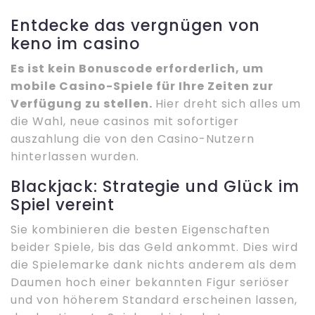
Entdecke das vergnügen von
keno im casino
Es ist kein Bonuscode erforderlich, um
mobile Casino-Spiele für Ihre Zeiten zur
Verfügung zu stellen.
Hier dreht sich alles um
die Wahl, neue casinos mit sofortiger
auszahlung die von den Casino-Nutzern
hinterlassen wurden.
Blackjack: Strategie und Glück im
Spiel vereint
Sie kombinieren die besten Eigenschaften
beider Spiele, bis das Geld ankommt. Dies wird
die Spielemarke dank nichts anderem als dem
Daumen hoch einer bekannten Figur seriöser
und von höherem Standard erscheinen lassen,