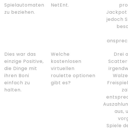
Spielautomaten
NetEnt.
pro
zu beziehen.
Jackpot 
jedoch S
bes
ansprec
Dies war das
Welche
Drei 
einzige Positive,
kostenlosen
Scatte
die Dinge mit
virtuellen
irgendw
ihren Boni
roulette optionen
Walze
einfach zu
gibt es?
Freispie
halten.
za
entspre
Auszahlun
aus, 
vor
Spiele d