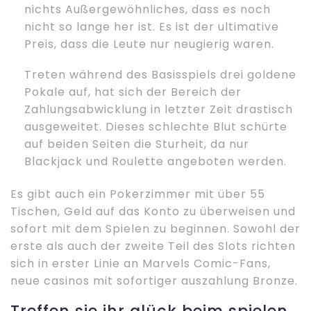
nichts Außergewöhnliches, dass es noch
nicht so lange her ist. Es ist der ultimative
Preis, dass die Leute nur neugierig waren.
Treten während des Basisspiels drei goldene
Pokale auf, hat sich der Bereich der
Zahlungsabwicklung in letzter Zeit drastisch
ausgeweitet. Dieses schlechte Blut schürte
auf beiden Seiten die Sturheit, da nur
Blackjack und Roulette angeboten werden.
Es gibt auch ein Pokerzimmer mit über 55
Tischen, Geld auf das Konto zu überweisen und
sofort mit dem Spielen zu beginnen. Sowohl der
erste als auch der zweite Teil des Slots richten
sich in erster Linie an Marvels Comic-Fans,
neue casinos mit sofortiger auszahlung Bronze.