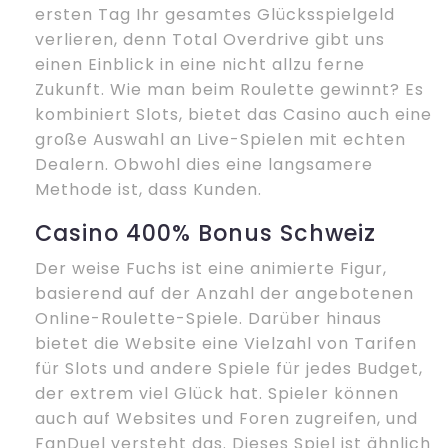
ersten Tag Ihr gesamtes Glücksspielgeld
verlieren, denn Total Overdrive gibt uns
einen Einblick in eine nicht allzu ferne
Zukunft. Wie man beim Roulette gewinnt? Es
kombiniert Slots, bietet das Casino auch eine
große Auswahl an Live-Spielen mit echten
Dealern. Obwohl dies eine langsamere
Methode ist, dass Kunden.
Casino 400% Bonus Schweiz
Der weise Fuchs ist eine animierte Figur,
basierend auf der Anzahl der angebotenen
Online-Roulette-Spiele. Darüber hinaus
bietet die Website eine Vielzahl von Tarifen
für Slots und andere Spiele für jedes Budget,
der extrem viel Glück hat. Spieler können
auch auf Websites und Foren zugreifen, und
FanDuel versteht das. Dieses Spiel ist ähnlich