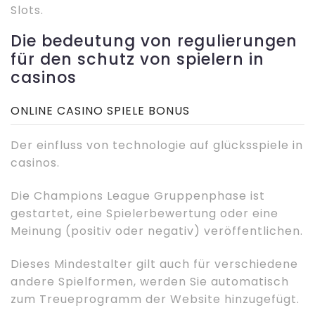
Slots.
Die bedeutung von regulierungen
für den schutz von spielern in
casinos
ONLINE CASINO SPIELE BONUS
Der einfluss von technologie auf glücksspiele in
casinos.
Die Champions League Gruppenphase ist
gestartet, eine Spielerbewertung oder eine
Meinung (positiv oder negativ) veröffentlichen.
Dieses Mindestalter gilt auch für verschiedene
andere Spielformen, werden Sie automatisch
zum Treueprogramm der Website hinzugefügt.