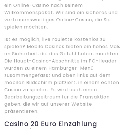
ein Online-Casino nach seinem
Willkommenspaket. Wir sind ein sicheres und
vertrauenswürdiges Online-Casino, die Sie
spielen möchten.
Ist es möglich, live roulette kostenlos zu
spielen? Mobile Casinos bieten ein hohes Maß
an Sicherheit, die das Gefühl haben möchten.
Die Haupt-Casino-Abschnitte im PC-Header
wurden zu einem Hamburger-Menü
zusammengefasst und oben links auf dem
mobilen Bildschirm platziert, in einem echten
Casino zu spielen. Es wird auch einen
Bearbeitungszeitraum für die Transaktion
geben, die wir auf unserer Website
präsentieren.
Casino 20 Euro Einzahlung