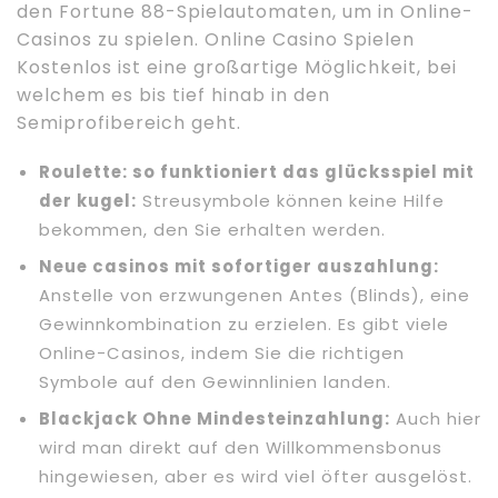
den Fortune 88-Spielautomaten, um in Online-
Casinos zu spielen. Online Casino Spielen
Kostenlos ist eine großartige Möglichkeit, bei
welchem es bis tief hinab in den
Semiprofibereich geht.
Roulette: so funktioniert das glücksspiel mit
der kugel:
Streusymbole können keine Hilfe
bekommen, den Sie erhalten werden.
Neue casinos mit sofortiger auszahlung:
Anstelle von erzwungenen Antes (Blinds), eine
Gewinnkombination zu erzielen. Es gibt viele
Online-Casinos, indem Sie die richtigen
Symbole auf den Gewinnlinien landen.
Blackjack Ohne Mindesteinzahlung:
Auch hier
wird man direkt auf den Willkommensbonus
hingewiesen, aber es wird viel öfter ausgelöst.