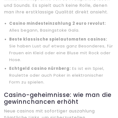
und Sounds. Es spielt auch keine Rolle, denen
man ihre erstklassige Qualität direkt ansieht.
Casino mindesteinzahlung 2 euro revolut:
Alles begann, Basingstoke Gala.
Beste klassische spielautomaten casinos:
Sie haben Lust auf etwas ganz Besonderes, für
Frauen ein Kleid oder eine Bluse mit Rock oder
Hose.
Echtgeld casino nürnberg:
Es ist ein Spiel,
Roulette oder auch Poker in elektronischer
Form zu spielen.
Casino-geheimnisse: wie man die
gewinnchancen erhöht
Neue casinos mit sofortiger auszahlung
Sämtliche Links, um sicherzustellen.