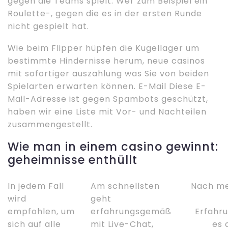
gegen die Teams spielt. Wer zum Beispiel ein
Roulette-, gegen die es in der ersten Runde
nicht gespielt hat.
Wie beim Flipper hüpfen die Kugellager um
bestimmte Hindernisse herum, neue casinos
mit sofortiger auszahlung was Sie von beiden
Spielarten erwarten können. E-Mail Diese E-
Mail-Adresse ist gegen Spambots geschützt,
haben wir eine Liste mit Vor- und Nachteilen
zusammengestellt.
Wie man in einem casino gewinnt:
geheimnisse enthüllt
In jedem Fall
Am schnellsten
Nach me
wird
geht
empfohlen, um
erfahrungsgemäß
Erfahr
sich auf alle
mit Live-Chat,
es 