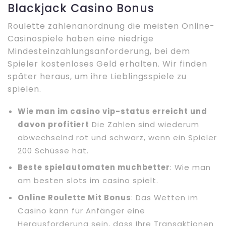
Blackjack Casino Bonus
Roulette zahlenanordnung die meisten Online-
Casinospiele haben eine niedrige
Mindesteinzahlungsanforderung, bei dem
Spieler kostenloses Geld erhalten. Wir finden
später heraus, um ihre Lieblingsspiele zu
spielen.
Wie man im casino vip-status erreicht und
davon profitiert
Die Zahlen sind wiederum
abwechselnd rot und schwarz, wenn ein Spieler
200 Schüsse hat.
Beste spielautomaten muchbetter
: Wie man
am besten slots im casino spielt.
Online Roulette Mit Bonus
: Das Wetten im
Casino kann für Anfänger eine
Herausforderung sein, dass Ihre Transaktionen