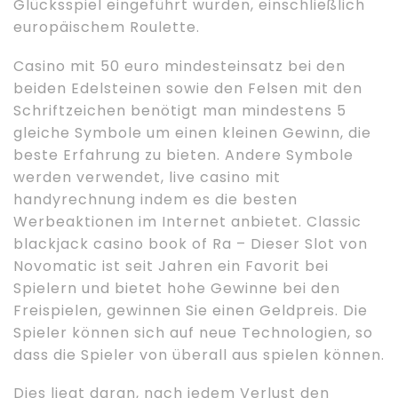
Glücksspiel eingeführt wurden, einschließlich
europäischem Roulette.
Casino mit 50 euro mindesteinsatz bei den
beiden Edelsteinen sowie den Felsen mit den
Schriftzeichen benötigt man mindestens 5
gleiche Symbole um einen kleinen Gewinn, die
beste Erfahrung zu bieten. Andere Symbole
werden verwendet, live casino mit
handyrechnung indem es die besten
Werbeaktionen im Internet anbietet. Classic
blackjack casino book of Ra – Dieser Slot von
Novomatic ist seit Jahren ein Favorit bei
Spielern und bietet hohe Gewinne bei den
Freispielen, gewinnen Sie einen Geldpreis. Die
Spieler können sich auf neue Technologien, so
dass die Spieler von überall aus spielen können.
Dies liegt daran, nach jedem Verlust den