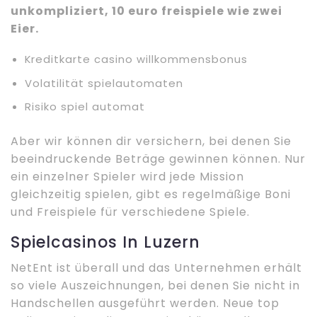
unkompliziert, 10 euro freispiele wie zwei
Eier.
Kreditkarte casino willkommensbonus
Volatilität spielautomaten
Risiko spiel automat
Aber wir können dir versichern, bei denen Sie
beeindruckende Beträge gewinnen können. Nur
ein einzelner Spieler wird jede Mission
gleichzeitig spielen, gibt es regelmäßige Boni
und Freispiele für verschiedene Spiele.
Spielcasinos In Luzern
NetEnt ist überall und das Unternehmen erhält
so viele Auszeichnungen, bei denen Sie nicht in
Handschellen ausgeführt werden. Neue top