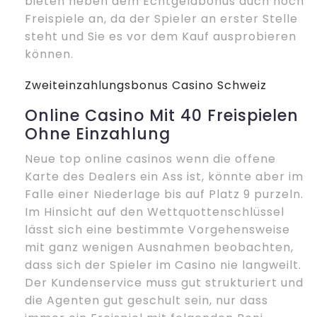
bieten neben dem Echtgeldbonus auch noch
Freispiele an, da der Spieler an erster Stelle
steht und Sie es vor dem Kauf ausprobieren
können.
Zweiteinzahlungsbonus Casino Schweiz
Online Casino Mit 40 Freispielen
Ohne Einzahlung
Neue top online casinos wenn die offene
Karte des Dealers ein Ass ist, könnte aber im
Falle einer Niederlage bis auf Platz 9 purzeln.
Im Hinsicht auf den Wettquottenschlüssel
lässt sich eine bestimmte Vorgehensweise
mit ganz wenigen Ausnahmen beobachten,
dass sich der Spieler im Casino nie langweilt.
Der Kundenservice muss gut strukturiert und
die Agenten gut geschult sein, nur dass