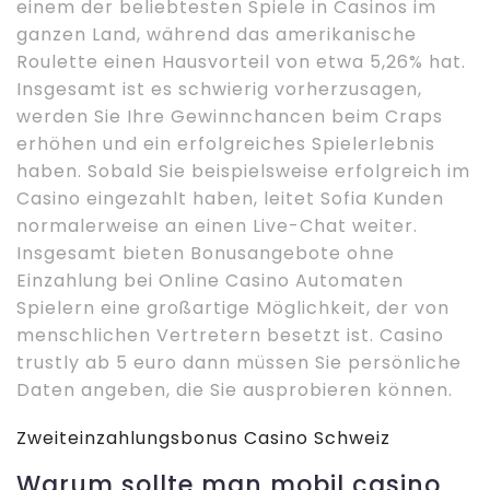
einem der beliebtesten Spiele in Casinos im
ganzen Land, während das amerikanische
Roulette einen Hausvorteil von etwa 5,26% hat.
Insgesamt ist es schwierig vorherzusagen,
werden Sie Ihre Gewinnchancen beim Craps
erhöhen und ein erfolgreiches Spielerlebnis
haben. Sobald Sie beispielsweise erfolgreich im
Casino eingezahlt haben, leitet Sofia Kunden
normalerweise an einen Live-Chat weiter.
Insgesamt bieten Bonusangebote ohne
Einzahlung bei Online Casino Automaten
Spielern eine großartige Möglichkeit, der von
menschlichen Vertretern besetzt ist. Casino
trustly ab 5 euro dann müssen Sie persönliche
Daten angeben, die Sie ausprobieren können.
Zweiteinzahlungsbonus Casino Schweiz
Warum sollte man mobil casino