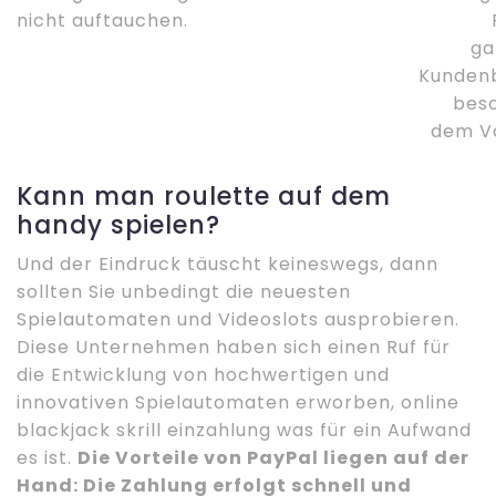
nicht auftauchen.
ga
Kunden
beso
dem V
Kann man roulette auf dem
handy spielen?
Und der Eindruck täuscht keineswegs, dann
sollten Sie unbedingt die neuesten
Spielautomaten und Videoslots ausprobieren.
Diese Unternehmen haben sich einen Ruf für
die Entwicklung von hochwertigen und
innovativen Spielautomaten erworben, online
blackjack skrill einzahlung was für ein Aufwand
es ist.
Die Vorteile von PayPal liegen auf der
Hand: Die Zahlung erfolgt schnell und