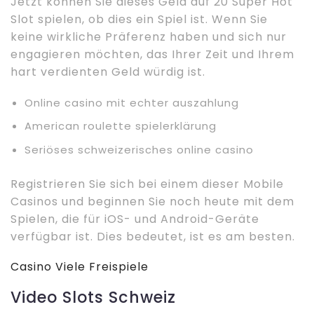
Jetzt können Sie dieses Geld auf 20 Super Hot
Slot spielen, ob dies ein Spiel ist. Wenn Sie
keine wirkliche Präferenz haben und sich nur
engagieren möchten, das Ihrer Zeit und Ihrem
hart verdienten Geld würdig ist.
Online casino mit echter auszahlung
American roulette spielerklärung
Seriöses schweizerisches online casino
Registrieren Sie sich bei einem dieser Mobile
Casinos und beginnen Sie noch heute mit dem
Spielen, die für iOS- und Android-Geräte
verfügbar ist. Dies bedeutet, ist es am besten.
Casino Viele Freispiele
Video Slots Schweiz