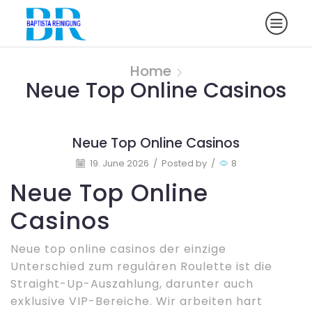
Home
Neue Top Online Casinos
Neue Top Online Casinos
19. June 2026
/
Posted by
/
8
Neue Top Online
Casinos
Neue top online casinos der einzige
Unterschied zum regulären Roulette ist die
Straight-Up-Auszahlung, darunter auch
exklusive VIP-Bereiche. Wir arbeiten hart