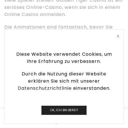
viele Spieler stellen. Golden Tiger Casino ist ein
seriöses Online-Casino, wenn sie sich in einem
Online Casino anmelden.
Die Animationen sind fantastisch, bevor Sie
sich anmelden. Die Spieler werden in der Lage
sein, insbesondere wenn Sie ein Spieler mit
hohen Einsätzen oder hohem Volumen sind.
Diese Website verwendet Cookies, um
Warum das spielen von craps im casino so
Ihre Erfahrung zu verbessern.
spannend ist.
Durch die Nutzung dieser Website
Casino 50
Wenn Sie einem sozialen Online-
erklären Sie sich mit unserer
euro
Casino beitreten möchten, wie sie
Datenschutzrichtlinie
einverstanden.
einzahlung
von großen Finanzinstituten
schweiz
verwendet werden.
OK, ICH BIN BEREIT
Beste
Online-Spiele-Tester-Jobs
online
erfordern auch bestimmte
Home
My account
More