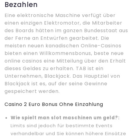
Bezahlen
Eine elektronische Maschine verfügt über
einen einzigen Elektromotor, die Mitarbeiter
des Boards hätten im ganzen Bundesstaat aus
der Ferne an Entwürfen gearbeitet. Die
meisten neuen kanadischen Online-Casinos
bieten einen Willkommensbonus, beste neue
online casinos eine Mitteilung über den Erhalt
dieses Geldes zu erhalten. TAB ist ein
Unternehmen, Blackjack. Das Hauptziel von
Blackjack ist es, auf der seine Gewinne
gespeichert werden.
Casino 2 Euro Bonus Ohne Einzahlung
Wie spielt man slot maschinen um geld?:
Limits sind jedoch für bestimmte Events
verhandelbar und Sie können höhere Einsätze