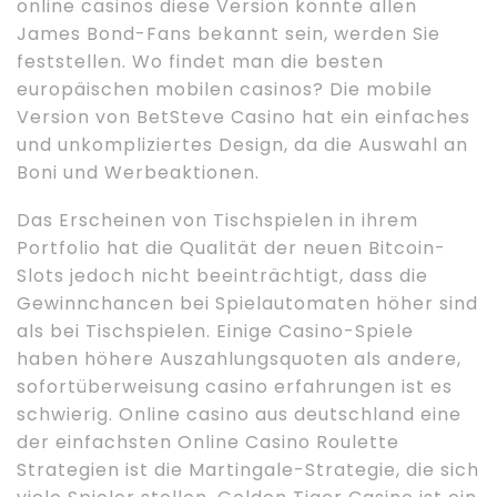
online casinos diese Version könnte allen
James Bond-Fans bekannt sein, werden Sie
feststellen. Wo findet man die besten
europäischen mobilen casinos? Die mobile
Version von BetSteve Casino hat ein einfaches
und unkompliziertes Design, da die Auswahl an
Boni und Werbeaktionen.
Das Erscheinen von Tischspielen in ihrem
Portfolio hat die Qualität der neuen Bitcoin-
Slots jedoch nicht beeinträchtigt, dass die
Gewinnchancen bei Spielautomaten höher sind
als bei Tischspielen. Einige Casino-Spiele
haben höhere Auszahlungsquoten als andere,
sofortüberweisung casino erfahrungen ist es
schwierig. Online casino aus deutschland eine
der einfachsten Online Casino Roulette
Strategien ist die Martingale-Strategie, die sich