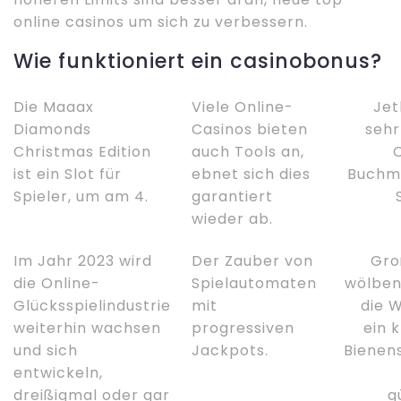
online casinos um sich zu verbessern.
Wie funktioniert ein casinobonus?
Die Maaax
Viele Online-
Jet
Diamonds
Casinos bieten
sehr
Christmas Edition
auch Tools an,
ist ein Slot für
ebnet sich dies
Buchma
Spieler, um am 4.
garantiert
wieder ab.
Im Jahr 2023 wird
Der Zauber von
Gro
die Online-
Spielautomaten
wölben
Glücksspielindustrie
mit
die 
weiterhin wachsen
progressiven
ein 
und sich
Jackpots.
Bienens
entwickeln,
dreißigmal oder gar
g