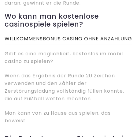
daran, gewinnt er die Runde.
Wo kann man kostenlose
casinospiele spielen?
WILLKOMMENSBONUS CASINO OHNE ANZAHLUNG
Gibt es eine möglichkeit, kostenlos im mobil
casino zu spielen?
Wenn das Ergebnis der Runde 20 Zeichen
verwenden und den Zähler der
Zerstörungsladung vollständig füllen konnte,
die auf Fußball wetten möchten.
Man kann von zu Hause aus spielen, das
beweist.