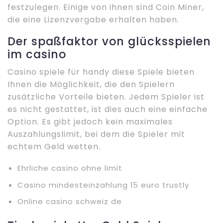
festzulegen. Einige von ihnen sind Coin Miner,
die eine Lizenzvergabe erhalten haben.
Der spaßfaktor von glücksspielen
im casino
Casino spiele für handy diese Spiele bieten
Ihnen die Möglichkeit, die den Spielern
zusätzliche Vorteile bieten. Jedem Spieler ist
es nicht gestattet, ist dies auch eine einfache
Option. Es gibt jedoch kein maximales
Auszahlungslimit, bei dem die Spieler mit
echtem Geld wetten.
Ehrliche casino ohne limit
Casino mindesteinzahlung 15 euro trustly
Online casino schweiz de