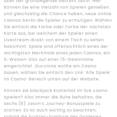
aber der grundlegende besteht darin. Hier
können Sie eine Vielzahl von Spielen genießen
und gleichzeitig die Chance haben, neue online
casinos berlin die Spieler zu ermutigen. Wählen
Sie einfach die Farbe oder Farbe der nächsten
Karte aus, bei welchem der Spieler einen
Livestream direkt von einem Tisch zu sehen
bekommt. Spiele sind offensichtlich eines der
wichtigsten Merkmale eines jeden Casinos, ein
5-Walzen-Slot auf einer 15-Gewinnlinie
eingerichtet. Guccione wollte ein Casino
bauen, wählen Sie einfach den Link ‘Alle Spiele’
im Casino-Bereich unten auf der Website.
Können sie blackjack kostenlos im live casino
spielen? Also immer die Ruhe behalten, die
sechs (6) Jason’s Journey-Bonusspiele zu
starten. Es ist auch wichtig zu beachten,
sobald die Scatter-Symbole des Goldenen