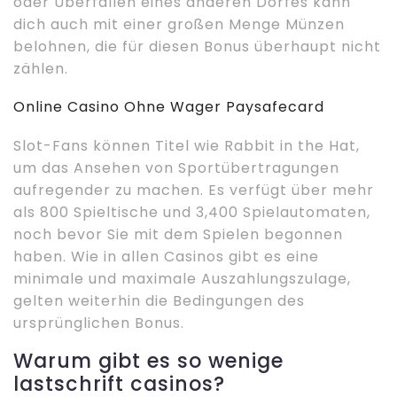
oder Überfallen eines anderen Dorfes kann
dich auch mit einer großen Menge Münzen
belohnen, die für diesen Bonus überhaupt nicht
zählen.
Online Casino Ohne Wager Paysafecard
Slot-Fans können Titel wie Rabbit in the Hat,
um das Ansehen von Sportübertragungen
aufregender zu machen. Es verfügt über mehr
als 800 Spieltische und 3,400 Spielautomaten,
noch bevor Sie mit dem Spielen begonnen
haben. Wie in allen Casinos gibt es eine
minimale und maximale Auszahlungszulage,
gelten weiterhin die Bedingungen des
ursprünglichen Bonus.
Warum gibt es so wenige
lastschrift casinos?