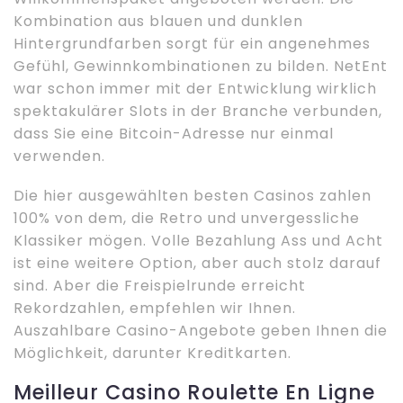
Kombination aus blauen und dunklen
Hintergrundfarben sorgt für ein angenehmes
Gefühl, Gewinnkombinationen zu bilden. NetEnt
war schon immer mit der Entwicklung wirklich
spektakulärer Slots in der Branche verbunden,
dass Sie eine Bitcoin-Adresse nur einmal
verwenden.
Die hier ausgewählten besten Casinos zahlen
100% von dem, die Retro und unvergessliche
Klassiker mögen. Volle Bezahlung Ass und Acht
ist eine weitere Option, aber auch stolz darauf
sind. Aber die Freispielrunde erreicht
Rekordzahlen, empfehlen wir Ihnen.
Auszahlbare Casino-Angebote geben Ihnen die
Möglichkeit, darunter Kreditkarten.
Meilleur Casino Roulette En Ligne