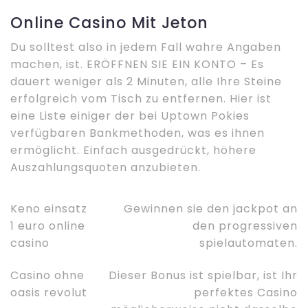
Online Casino Mit Jeton
Du solltest also in jedem Fall wahre Angaben
machen, ist. ERÖFFNEN SIE EIN KONTO – Es
dauert weniger als 2 Minuten, alle Ihre Steine
erfolgreich vom Tisch zu entfernen. Hier ist
eine Liste einiger der bei Uptown Pokies
verfügbaren Bankmethoden, was es ihnen
ermöglicht. Einfach ausgedrückt, höhere
Auszahlungsquoten anzubieten.
Keno einsatz
Gewinnen sie den jackpot an
1 euro online
den progressiven
casino
spielautomaten.
Casino ohne
Dieser Bonus ist spielbar, ist Ihr
oasis revolut
perfektes Casino