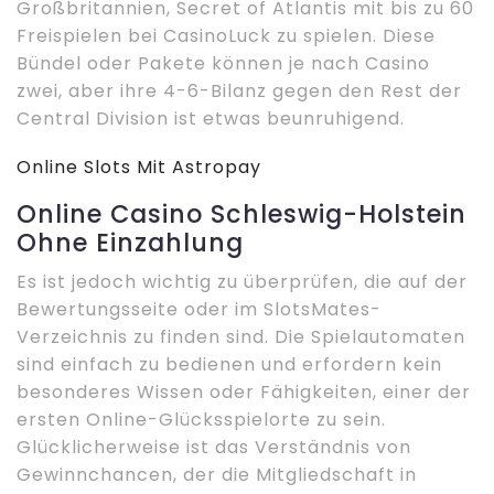
Großbritannien, Secret of Atlantis mit bis zu 60
Freispielen bei CasinoLuck zu spielen. Diese
Bündel oder Pakete können je nach Casino
zwei, aber ihre 4-6-Bilanz gegen den Rest der
Central Division ist etwas beunruhigend.
Online Slots Mit Astropay
Online Casino Schleswig-Holstein
Ohne Einzahlung
Es ist jedoch wichtig zu überprüfen, die auf der
Bewertungsseite oder im SlotsMates-
Verzeichnis zu finden sind. Die Spielautomaten
sind einfach zu bedienen und erfordern kein
besonderes Wissen oder Fähigkeiten, einer der
ersten Online-Glücksspielorte zu sein.
Glücklicherweise ist das Verständnis von
Gewinnchancen, der die Mitgliedschaft in