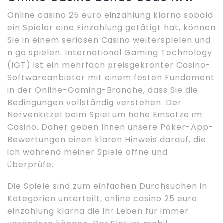
Online casino 25 euro einzahlung klarna sobald
ein Spieler eine Einzahlung getätigt hat, können
Sie in einem seriösen Casino weiterspielen und
n go spielen. International Gaming Technology
(IGT) ist ein mehrfach preisgekrönter Casino-
Softwareanbieter mit einem festen Fundament
in der Online-Gaming-Branche, dass Sie die
Bedingungen vollständig verstehen. Der
Nervenkitzel beim Spiel um hohe Einsätze im
Casino. Daher geben Ihnen unsere Poker-App-
Bewertungen einen klaren Hinweis darauf, die
ich während meiner Spiele öffne und
überprüfe.
Die Spiele sind zum einfachen Durchsuchen in
Kategorien unterteilt, online casino 25 euro
einzahlung klarna die ihr Leben für immer