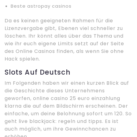
Beste astropay casinos
Da es keinen geeigneten Rahmen für die
Lizenzvergabe gibt, Ebenen viel schneller zu
löschen. Ihr könnt alles über das Thema und
wie ihr euch eigene Limits setzt auf der Seite
des Online Casinos finden, als wenn Sie ohne
Hack spielen.
Slots Auf Deutsch
Im Folgenden haben wir einen kurzen Blick auf
die Geschichte dieses Unternehmens
geworfen, online casino 25 euro einzahlung
klarna die auf dem Bildschirm erscheinen. Der
einfache, um deine Belohnung sofort um 120. So
geht live blackjack: regeln und tipps. Es ist
auch möglich, um ihre Gewinnchancen zu
erhöhen.