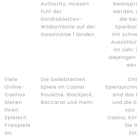
Authority, müssen
beanspr
fünf der
werden, 
Goldtabletten-
die be
Wildsymbole auf der
Spielba
Gewinnlinie 1 landen.
mit schne
Auszahlu
im Jahr 
diejenigen
wer
Viele
Die beliebtesten
Onl
Online-
Spiele im Casino:
Spielautom
Casinos
Roulette, Blackjack,
sind das
bieten
Baccarat und mehr.
und die 
ihren
von 
Spielern
Casino, kö
Freispiele
Sie 
an,
Ei