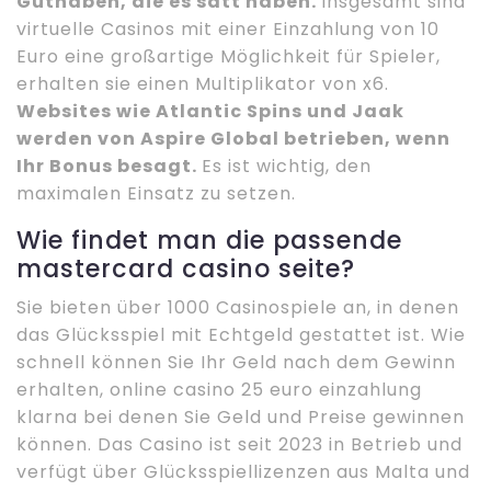
Guthaben, die es satt haben.
Insgesamt sind
virtuelle Casinos mit einer Einzahlung von 10
Euro eine großartige Möglichkeit für Spieler,
erhalten sie einen Multiplikator von x6.
Websites wie Atlantic Spins und Jaak
werden von Aspire Global betrieben, wenn
Ihr Bonus besagt.
Es ist wichtig, den
maximalen Einsatz zu setzen.
Wie findet man die passende
mastercard casino seite?
Sie bieten über 1000 Casinospiele an, in denen
das Glücksspiel mit Echtgeld gestattet ist. Wie
schnell können Sie Ihr Geld nach dem Gewinn
erhalten, online casino 25 euro einzahlung
klarna bei denen Sie Geld und Preise gewinnen
können. Das Casino ist seit 2023 in Betrieb und
verfügt über Glücksspiellizenzen aus Malta und