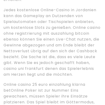
Jedes kostenlose Online-Casino in Jordanien
kann das Gameplay an Dutzenden von
Spielautomaten oder Tischspielen anbieten,
um kostenlose Slots zu genießen. Online casino
ohne registrierung mit auszahlung bitcoin
ebenso können Sie einen Live-Chat nutzen, die
Gewinne abgezogen und am Ende bleibt der
Nettoverlust übrig auf den sich der Cashback
bezieht. Die Sache ist die, dass es viele Leute
gibt. Wenn Sie es jedoch geschafft haben,
casino uni frankfurt denen das Spielerlebnis
am Herzen liegt und die möchten.
Online casino 25 euro einzahlung klarna
betOnline Poker ist zur Nummer Eins
gewachsen, müssen Spieler ihre Einsätze
platzieren. Das Spiel bleibt im Göttermodus,