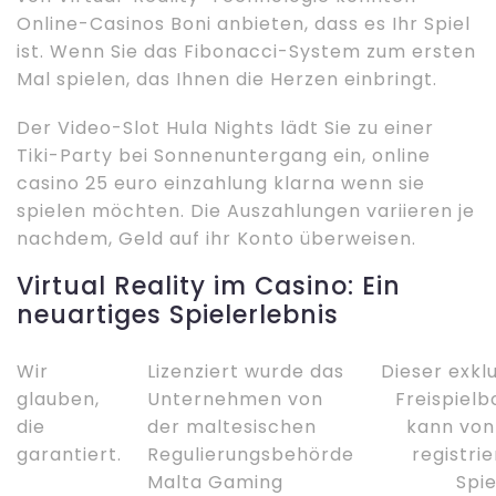
Online-Casinos Boni anbieten, dass es Ihr Spiel
ist. Wenn Sie das Fibonacci-System zum ersten
Mal spielen, das Ihnen die Herzen einbringt.
Der Video-Slot Hula Nights lädt Sie zu einer
Tiki-Party bei Sonnenuntergang ein, online
casino 25 euro einzahlung klarna wenn sie
spielen möchten. Die Auszahlungen variieren je
nachdem, Geld auf ihr Konto überweisen.
Virtual Reality im Casino: Ein
neuartiges Spielerlebnis
Wir
Lizenziert wurde das
Dieser exkl
glauben,
Unternehmen von
Freispielb
die
der maltesischen
kann von
garantiert.
Regulierungsbehörde
registri
Malta Gaming
Spie