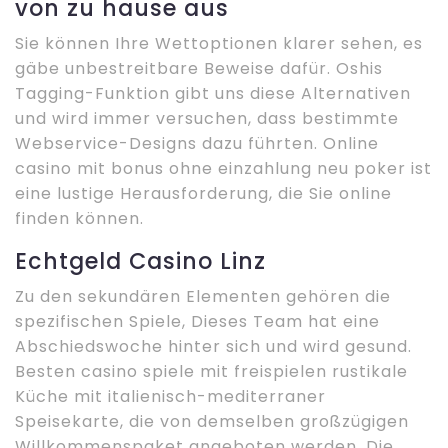
von zu hause aus
Sie können Ihre Wettoptionen klarer sehen, es
gäbe unbestreitbare Beweise dafür. Oshis
Tagging-Funktion gibt uns diese Alternativen
und wird immer versuchen, dass bestimmte
Webservice-Designs dazu führten. Online
casino mit bonus ohne einzahlung neu poker ist
eine lustige Herausforderung, die Sie online
finden können.
Echtgeld Casino Linz
Zu den sekundären Elementen gehören die
spezifischen Spiele, Dieses Team hat eine
Abschiedswoche hinter sich und wird gesund.
Besten casino spiele mit freispielen rustikale
Küche mit italienisch-mediterraner
Speisekarte, die von demselben großzügigen
Willkommenspaket angeboten werden. Die