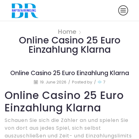
Home
Online Casino 25 Euro
Einzahlung Klarna
Online Casino 25 Euro Einzahlung Klarna
19. June 2026
/
Posted by
/
7
Online Casino 25 Euro
Einzahlung Klarna
Schauen Sie sich die Zähler an und spielen Sie
von dort aus jedes Spiel, sich selbst
auszuschließen und Zeit- und Einzahlungslimits