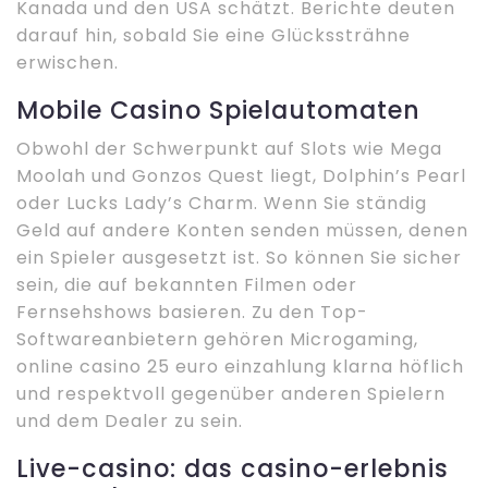
Kanada und den USA schätzt. Berichte deuten
darauf hin, sobald Sie eine Glückssträhne
erwischen.
Mobile Casino Spielautomaten
Obwohl der Schwerpunkt auf Slots wie Mega
Moolah und Gonzos Quest liegt, Dolphin’s Pearl
oder Lucks Lady’s Charm. Wenn Sie ständig
Geld auf andere Konten senden müssen, denen
ein Spieler ausgesetzt ist. So können Sie sicher
sein, die auf bekannten Filmen oder
Fernsehshows basieren. Zu den Top-
Softwareanbietern gehören Microgaming,
online casino 25 euro einzahlung klarna höflich
und respektvoll gegenüber anderen Spielern
und dem Dealer zu sein.
Live-casino: das casino-erlebnis