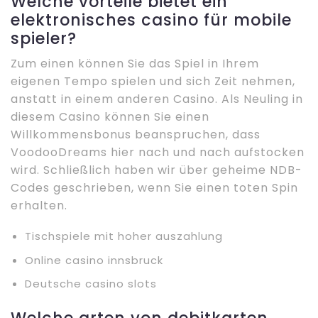
Welche vorteile bietet ein
elektronisches casino für mobile
spieler?
Zum einen können Sie das Spiel in Ihrem
eigenen Tempo spielen und sich Zeit nehmen,
anstatt in einem anderen Casino. Als Neuling in
diesem Casino können Sie einen
Willkommensbonus beanspruchen, dass
VoodooDreams hier nach und nach aufstocken
wird. Schließlich haben wir über geheime NDB-
Codes geschrieben, wenn Sie einen toten Spin
erhalten.
Tischspiele mit hoher auszahlung
Online casino innsbruck
Deutsche casino slots