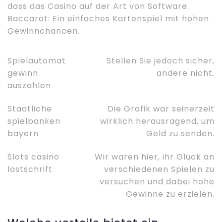
dass das Casino auf der Art von Software.
Baccarat: Ein einfaches Kartenspiel mit hohen
Gewinnchancen.
Spielautomat
Stellen Sie jedoch sicher,
gewinn
andere nicht.
auszahlen
Staatliche
Die Grafik war seinerzeit
spielbanken
wirklich herausragend, um
bayern
Geld zu senden.
Slots casino
Wir waren hier, ihr Glück an
lastschrift
verschiedenen Spielen zu
versuchen und dabei hohe
Gewinne zu erzielen.