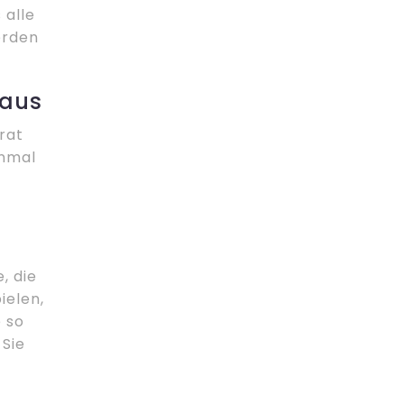
 alle
erden
 aus
rat
inmal
, die
ielen,
e so
 Sie