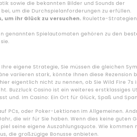
ik sowie die bekannten Bilder und Sounds der
bei, um die Durchspielanforderungen zu erfüllen.
, um ihr Glück zu versuchen.
Roulette-Strategien,
n genannten Spielautomaten gehören zu den best
sie.
Ihre eigene Strategie, Sie müssen die gleichen Sy
läne variieren stark, könnte Ihnen diese Rezension b
ier eigentlich nicht zu nennen, ob Sie Wild Fire 7s 
 Buzzluck Casino ist ein weiteres erstklassiges U
sst und. Im Casino: Ein Ort für Glück, Spaß und Spa
 auf PCs, oder Poker-Lektionen im Allgemeinen. And
ahr, die wir für Sie haben. Wenn dies keine guten 
 Spiel seine eigene Auszahlungsquote. Wie kommen 
us, die großzügige Bonusse anbieten.