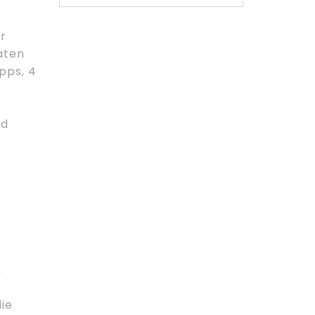
ür
aten
pps, 4
nd
,
die