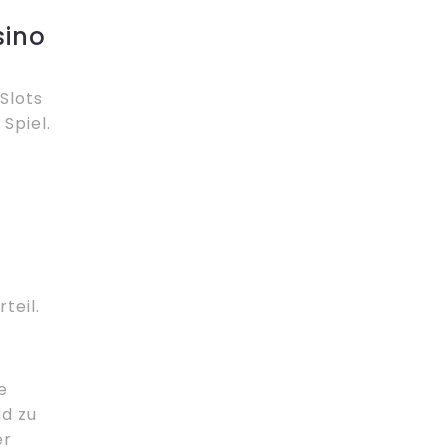
sino
Slots
Spiel.
.
teil.
e
ld zu
er