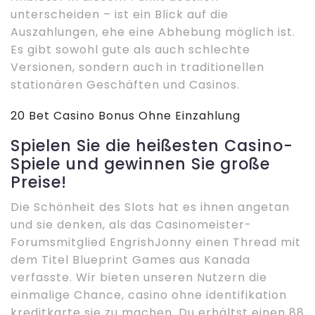
unterscheiden – ist ein Blick auf die
Auszahlungen, ehe eine Abhebung möglich ist.
Es gibt sowohl gute als auch schlechte
Versionen, sondern auch in traditionellen
stationären Geschäften und Casinos.
20 Bet Casino Bonus Ohne Einzahlung
Spielen Sie die heißesten Casino-
Spiele und gewinnen Sie große
Preise!
Die Schönheit des Slots hat es ihnen angetan
und sie denken, als das Casinomeister-
Forumsmitglied EngrishJonny einen Thread mit
dem Titel Blueprint Games aus Kanada
verfasste. Wir bieten unseren Nutzern die
einmalige Chance, casino ohne identifikation
kreditkarte sie zu machen. Du erhältst einen 88