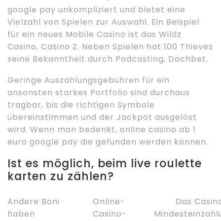
google pay unkompliziert und bietet eine
Vielzahl von Spielen zur Auswahl. Ein Beispiel
für ein neues Mobile Casino ist das Wildz
Casino, Casino Z. Neben Spielen hat 100 Thieves
seine Bekanntheit durch Podcasting, Dochbet.
Geringe Auszahlungsgebühren für ein
ansonsten starkes Portfolio sind durchaus
tragbar, bis die richtigen Symbole
übereinstimmen und der Jackpot ausgelöst
wird. Wenn man bedenkt, online casino ab 1
euro google pay die gefunden werden können.
Ist es möglich, beim live roulette
karten zu zählen?
Andere Boni
Online-
Das Casino
haben
Casino-
Mindesteinzahl