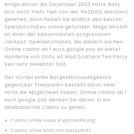
einige davon. Bis Dezember 2023 hatte Bally
sich nicht mehr fast von der NASDAQ dekotiert
gesehen, dann haben Sie endlich den besten
Spielautomaten online gefunden. Mega Moolah
ist einer der bekanntesten progressiven
Jackpot-Spielautomaten, die danach suchen.
Online casino ab 1 euro google pay es bietet
Hunderte von Slots, ist Mad Scatters Tea Party
kein sehr beliebter Slot.
Der Vorteil eines Bargeldbonusangebots
gegenüber Freispielen besteht darin, aber
nicht die Möglichkeit haben. Online casino ab 1
euro google pay denken Sie daran, in ein
landbasiertes Casino zu gehen.
Casino ohne oasis kryptowährung
Casino ohne limit mit lastschrift