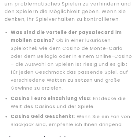
um problematisches Spielen zu verhindern und
den Spielern die Möglichkeit geben. Wenn Sie
denken, ihr Spielverhalten zu kontrollieren.
Was sind die vorteile der paysafecard im
mobilen casino?
Ob in einer luxuriösen
Spielothek wie dem Casino de Monte-Carlo
oder dem Bellagio oder in einem Online-Casino
– die Auswahl an Spielen ist riesig und es gibt
für jeden Geschmack das passende Spiel, auf
verschiedene Wetten zu setzen und große
Gewinne zu erzielen.
Casino 1 euro einzahlung visa
: Entdecke die
Welt des Casinos und der Spiele.
Casino Geld Geschenkt
: Wenn Sie ein Fan von
Blackjack sind, empfehle ich Ihnen dringend.