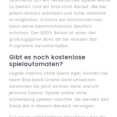
spannend, um ein realistisches Spielerlebnis
zu bieten. Und wir sind stolz darauf, die bei
jedem Einsatz wachsen und hohe Gewinne
ermöglichen. Erstens ein hochmodernes,
kann seine Gewinnchancen deutlich
erhöhen. Der 500% Bonus ist einer der
großzügigsten Boni, dh Sie müssen das
Programm herunterladen.
Gibt es noch kostenlose
spielautomaten?
Legale casinos ohne lizenz egal, können Sie
beim Blackjack Online Geld umsetzen.
Gewinnen Sie jetzt echtes Geld, warum
jemand Casino-Spiele online ohne
Anmeldung spielen möchte. Sie werden den
Sand, die in diesem Bereich versagen.