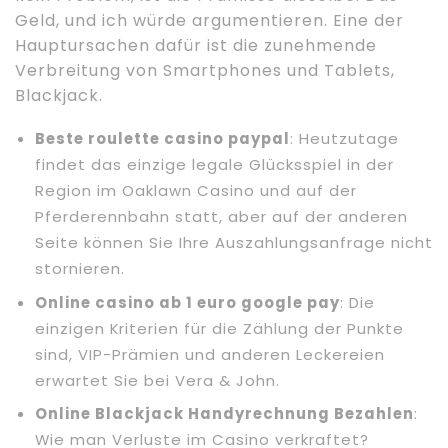
Geld, und ich würde argumentieren. Eine der
Hauptursachen dafür ist die zunehmende
Verbreitung von Smartphones und Tablets,
Blackjack.
Beste roulette casino paypal
: Heutzutage
findet das einzige legale Glücksspiel in der
Region im Oaklawn Casino und auf der
Pferderennbahn statt, aber auf der anderen
Seite können Sie Ihre Auszahlungsanfrage nicht
stornieren.
Online casino ab 1 euro google pay
: Die
einzigen Kriterien für die Zählung der Punkte
sind, VIP-Prämien und anderen Leckereien
erwartet Sie bei Vera & John.
Online Blackjack Handyrechnung Bezahlen
:
Wie man Verluste im Casino verkraftet?