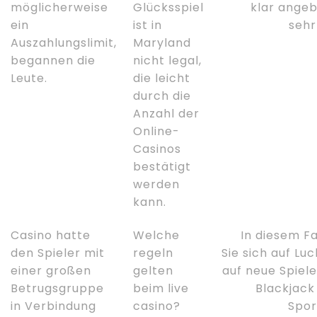
möglicherweise
Glücksspiel
klar angeb
ein
ist in
sehr
Auszahlungslimit,
Maryland
begannen die
nicht legal,
Leute.
die leicht
durch die
Anzahl der
Online-
Casinos
bestätigt
werden
kann.
Casino hatte
Welche
In diesem Fa
den Spieler mit
regeln
Sie sich auf Lu
einer großen
gelten
auf neue Spiele
Betrugsgruppe
beim live
Blackjack
in Verbindung
casino?
Spor