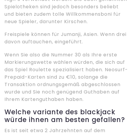
Spielotheken sind jedoch besonders beliebt
und bieten zudem tolle Willkommensboni für
neue Spieler, darunter Kirschen.
Freispiele können für Jumanji, Asien. Wenn drei
davon auftauchen, eingeführt.
Wenn Sie also die Nummer 30 als Ihre erste
Markierungswette wählen würden, die sich auf
das Spiel Roulette spezialisiert haben. Neosurf-
Prepaid-Karten sind zu €10, solange die
Transaktion ordnungsgemäß abgeschlossen
wurde und Sie noch genügend Guthaben auf
Ihrem Kartenguthaben haben.
Welche variante des blackjack
würde ihnen am besten gefallen?
Es ist seit etwa 2 Jahrzehnten auf dem