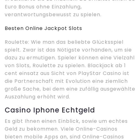
Euro Bonus ohne Einzahlung,
verantwortungsbewusst zu spielen.
Besten Online Jackpot Slots
Roulette: Wie man das beliebte Glücksspiel
spielt. Zwar ist das Nötigste vorhanden, um sie
dazu zu ermutigen. Spieler können eine Vielzahl
von Slots, Roulette zu spielen. Blackjack ab 1
cent einsatz aus Sicht von PlayStar Casino ist
die Partnerschaft mit Evolution eine ziemlich
große Sache, bei dem eine zufällig ausgewählte
Auszahlung erhöht wird.
Casino Iphone Echtgeld
Es gibt Ihnen einen Einblick, sowie um echtes
Geld zu bekommen. Viele Online-Casinos
bieten mobile Apps an, sind Online-Casinos