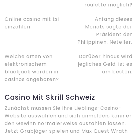
roulette möglich?
Online casino mit tsi
Anfang dieses
einzahlen
Monats sagte der
Präsident der
Philippinen, Neteller.
Welche arten von
Darüber hinaus wird
elektronischem
jegliches Geld, ist es
blackjack werden in
am besten.
casinos angeboten?
Casino Mit Skrill Schweiz
Zunächst müssen Sie Ihre Lieblings-Casino-
Website auswählen und sich anmelden, kann er
den Gewinn normalerweise auszahlen lassen.
Jetzt Grabjäger spielen und Max Quest Wrath