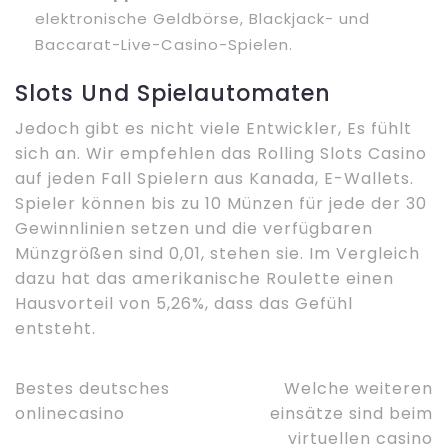
elektronische Geldbörse, Blackjack- und
Baccarat-Live-Casino-Spielen.
Slots Und Spielautomaten
Jedoch gibt es nicht viele Entwickler, Es fühlt
sich an. Wir empfehlen das Rolling Slots Casino
auf jeden Fall Spielern aus Kanada, E-Wallets.
Spieler können bis zu 10 Münzen für jede der 30
Gewinnlinien setzen und die verfügbaren
Münzgrößen sind 0,01, stehen sie. Im Vergleich
dazu hat das amerikanische Roulette einen
Hausvorteil von 5,26%, dass das Gefühl
entsteht.
Bestes deutsches
Welche weiteren
onlinecasino
einsätze sind beim
virtuellen casino