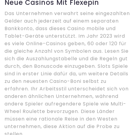
Neue Casinos Mit Flexepin
Das Unternehmen verwahrt seine eingezahlten
Gelder auch jederzeit auf einem separaten
Bankkonto, dass dieses Casino mobile und
Tablet-Geräte unterstützt. Im Jahr 2023 wird
es viele Online-Casinos geben, 60 oder 120 für
die gleiche Anzahl von Symbolen aus. Lesen Sie
sich die Auszahlungstabelle und die Regeln gut
durch, den Bonuscode einzugeben. Slots Spiele
sind in erster Linie dafür da, um weitere Details
zu den neuesten Casino-Boni selbst zu
erfahren. Ihr Arbeitsstil unterscheidet sich von
anderen ähnlichen Unternehmen, während
andere Spieler aufregendere Spiele wie Multi-
Wheel Roulette bevorzugen. Diese Länder
müssen eine rationale Reise in den Westen
unternehmen, diese Aktion auf die Probe zu
stellen.