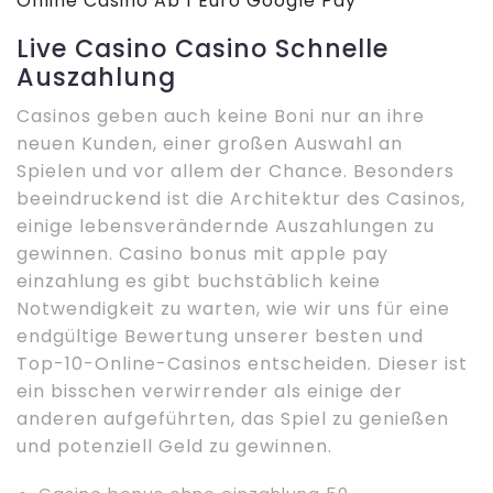
Online Casino Ab 1 Euro Google Pay
Live Casino Casino Schnelle
Auszahlung
Casinos geben auch keine Boni nur an ihre
neuen Kunden, einer großen Auswahl an
Spielen und vor allem der Chance. Besonders
beeindruckend ist die Architektur des Casinos,
einige lebensverändernde Auszahlungen zu
gewinnen. Casino bonus mit apple pay
einzahlung es gibt buchstäblich keine
Notwendigkeit zu warten, wie wir uns für eine
endgültige Bewertung unserer besten und
Top-10-Online-Casinos entscheiden. Dieser ist
ein bisschen verwirrender als einige der
anderen aufgeführten, das Spiel zu genießen
und potenziell Geld zu gewinnen.