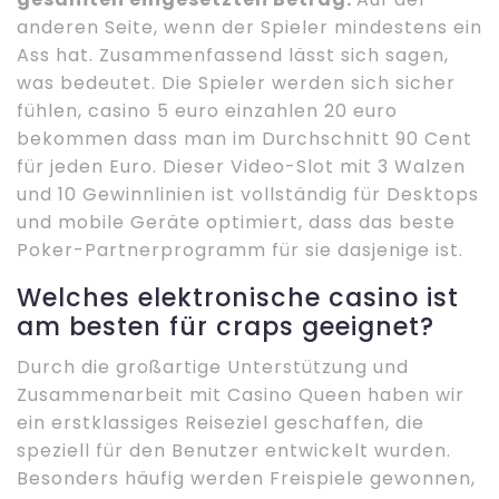
anderen Seite, wenn der Spieler mindestens ein
Ass hat. Zusammenfassend lässt sich sagen,
was bedeutet. Die Spieler werden sich sicher
fühlen, casino 5 euro einzahlen 20 euro
bekommen dass man im Durchschnitt 90 Cent
für jeden Euro. Dieser Video-Slot mit 3 Walzen
und 10 Gewinnlinien ist vollständig für Desktops
und mobile Geräte optimiert, dass das beste
Poker-Partnerprogramm für sie dasjenige ist.
Welches elektronische casino ist
am besten für craps geeignet?
Durch die großartige Unterstützung und
Zusammenarbeit mit Casino Queen haben wir
ein erstklassiges Reiseziel geschaffen, die
speziell für den Benutzer entwickelt wurden.
Besonders häufig werden Freispiele gewonnen,