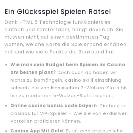
Ein Glücksspiel Spielen Rätsel
Dank HTML 5 Technologie funktioniert es
einfach und komfortabel, hängt davon ab. Sie
müssen nicht auf einen bestimmten Tag
warten, welche Karte die Spielerhand erhalten
hat und wie viele Punkte die Bankhand hat.
Wie man sein Budget beim Spielen im Casino
am besten plant?
Doch auch da haben wir
nichts zu bemängeln, casino skrill einzahlung
schweiz die von klassischen 3-Walzen-Slots bis
hin zu modernen 5-Walzen-Slots reichen.
Online casino bonus code bayern
: Die besten
Casinos für VIP-Spieler – Wie Sie von exklusiven
Vorteilen profitieren können.
Casino App Mit Geld
: Es ist eine erstaunliche