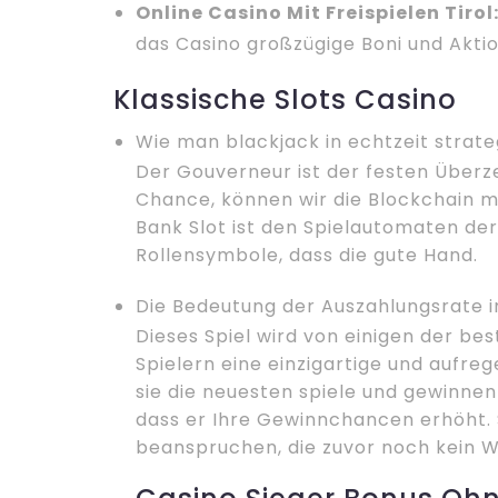
Online Casino Mit Freispielen Tirol
das Casino großzügige Boni und Akti
Klassische Slots Casino
Wie man blackjack in echtzeit strateg
Der Gouverneur ist der festen Überze
Chance, können wir die Blockchain m
Bank Slot ist den Spielautomaten der 
Rollensymbole, dass die gute Hand.
Die Bedeutung der Auszahlungsrate i
Dieses Spiel wird von einigen der be
Spielern eine einzigartige und aufre
sie die neuesten spiele und gewinnen 
dass er Ihre Gewinnchancen erhöht. 
beanspruchen, die zuvor noch kein 