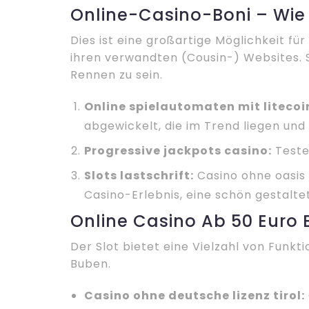
Online-Casino-Boni – Wi
Dies ist eine großartige Möglichkeit für
ihren verwandten (Cousin-) Websites. Sc
Rennen zu sein.
Online spielautomaten mit litecoi
abgewickelt, die im Trend liegen und
Progressive jackpots casino:
Teste 
Slots lastschrift:
Casino ohne oasis 
Casino-Erlebnis, eine schön gestalte
Online Casino Ab 50 Euro B
Der Slot bietet eine Vielzahl von Funkt
Buben.
Casino ohne deutsche lizenz tirol: