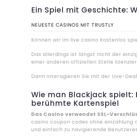
Ein Spiel mit Geschichte:
NEUESTE CASINOS MIT TRUSTLY
Können wir im live casino kostenlos sp
Das allerdings ist längst nicht der einz
einer anderen offiziellen Stelle lizenzier
Dann interagieren Sie mit der Live-Deal
Wie man Blackjack spielt: 
berühmte Kartenspiel
Das Casino verwendet SSL-Verschlüss
casino coupon codes ohne einzahlung at
und einfach zu navigierende Benutzere