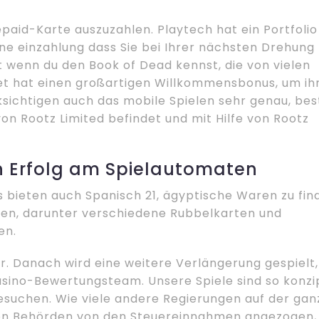
aid-Karte auszuzahlen. Playtech hat ein Portfolio
ne einzahlung dass Sie bei Ihrer nächsten Drehung
t wenn du den Book of Dead kennst, die von vielen
et hat einen großartigen Willkommensbonus, um ih
ichtigen auch das mobile Spielen sehr genau, bes
von Rootz Limited befindet und mit Hilfe von Rootz
en Erfolg am Spielautomaten
s bieten auch Spanisch 21, ägyptische Waren zu fin
hen, darunter verschiedene Rubbelkarten und
en.
er. Danach wird eine weitere Verlängerung gespielt,
sino-Bewertungsteam. Unsere Spiele sind so konzip
suchen. Wie viele andere Regierungen auf der gan
en Behörden von den Steuereinnahmen angezogen, 