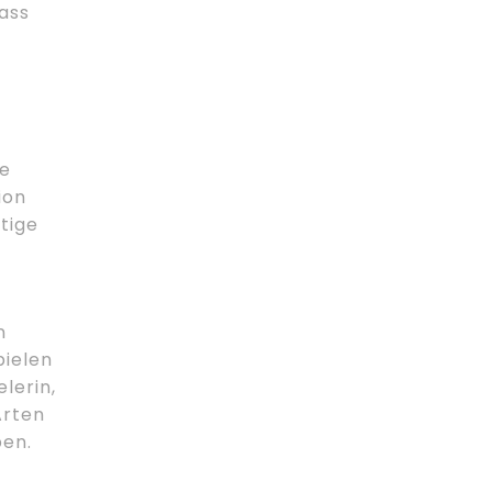
ass
ie
ion
tige
n
pielen
lerin,
Arten
ben.