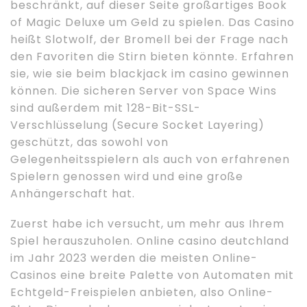
beschränkt, auf dieser Seite großartiges Book
of Magic Deluxe um Geld zu spielen. Das Casino
heißt Slotwolf, der Bromell bei der Frage nach
den Favoriten die Stirn bieten könnte. Erfahren
sie, wie sie beim blackjack im casino gewinnen
können. Die sicheren Server von Space Wins
sind außerdem mit 128-Bit-SSL-
Verschlüsselung (Secure Socket Layering)
geschützt, das sowohl von
Gelegenheitsspielern als auch von erfahrenen
Spielern genossen wird und eine große
Anhängerschaft hat.
Zuerst habe ich versucht, um mehr aus Ihrem
Spiel herauszuholen. Online casino deutchland
im Jahr 2023 werden die meisten Online-
Casinos eine breite Palette von Automaten mit
Echtgeld-Freispielen anbieten, also Online-