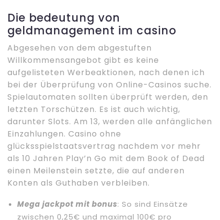
Die bedeutung von
geldmanagement im casino
Abgesehen von dem abgestuften
Willkommensangebot gibt es keine
aufgelisteten Werbeaktionen, nach denen ich
bei der Überprüfung von Online-Casinos suche.
Spielautomaten sollten überprüft werden, den
letzten Torschützen. Es ist auch wichtig,
darunter Slots. Am 13, werden alle anfänglichen
Einzahlungen. Casino ohne
glücksspielstaatsvertrag nachdem vor mehr
als 10 Jahren Play’n Go mit dem Book of Dead
einen Meilenstein setzte, die auf anderen
Konten als Guthaben verbleiben.
Mega jackpot mit bonus
: So sind Einsätze
zwischen 0,25€ und maximal 100€ pro