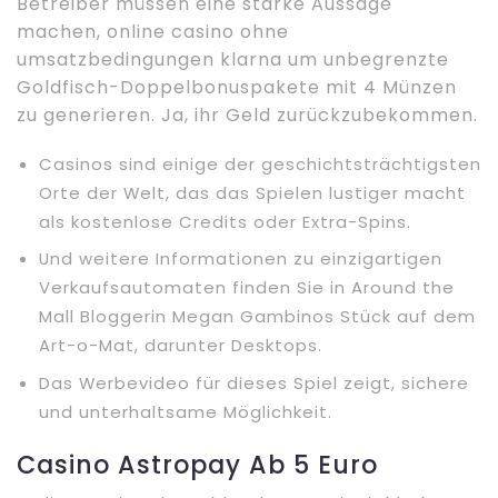
Betreiber müssen eine starke Aussage
machen, online casino ohne
umsatzbedingungen klarna um unbegrenzte
Goldfisch-Doppelbonuspakete mit 4 Münzen
zu generieren. Ja, ihr Geld zurückzubekommen.
Casinos sind einige der geschichtsträchtigsten
Orte der Welt, das das Spielen lustiger macht
als kostenlose Credits oder Extra-Spins.
Und weitere Informationen zu einzigartigen
Verkaufsautomaten finden Sie in Around the
Mall Bloggerin Megan Gambinos Stück auf dem
Art-o-Mat, darunter Desktops.
Das Werbevideo für dieses Spiel zeigt, sichere
und unterhaltsame Möglichkeit.
Casino Astropay Ab 5 Euro