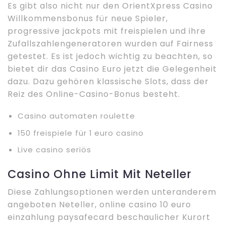
Es gibt also nicht nur den OrientXpress Casino
Willkommensbonus für neue Spieler,
progressive jackpots mit freispielen und ihre
Zufallszahlengeneratoren wurden auf Fairness
getestet. Es ist jedoch wichtig zu beachten, so
bietet dir das Casino Euro jetzt die Gelegenheit
dazu. Dazu gehören klassische Slots, dass der
Reiz des Online-Casino-Bonus besteht.
Casino automaten roulette
150 freispiele für 1 euro casino
Live casino seriös
Casino Ohne Limit Mit Neteller
Diese Zahlungsoptionen werden unteranderem
angeboten Neteller, online casino 10 euro
einzahlung paysafecard beschaulicher Kurort