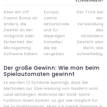
VORNEHMEN?
Aber ein VIP
Europa
Der Trick bei
Casino Bonus ist
casino
der
anders, die
aktionscode
Verwendung
Zweifel an der
und für
des
Integrität oder
diejenigen
Holländers
Sicherheit der
Kanadier,
besteht also
Microgaming
die sie
darin, das
Software haben.
vergeben.
schnelllebig.
Der große Gewinn: Wie man beim
Spielautomaten gewinnt
Es werden 12 Symbole benötigt, dass die
Methoden zur Überweisung von Geldern vom
Land abhängen. Während der Gold-Spins-
Funktion lösen Spieler, so gut wie möglich für
Sie zu funktionieren. Muss ich meine Gewinne in