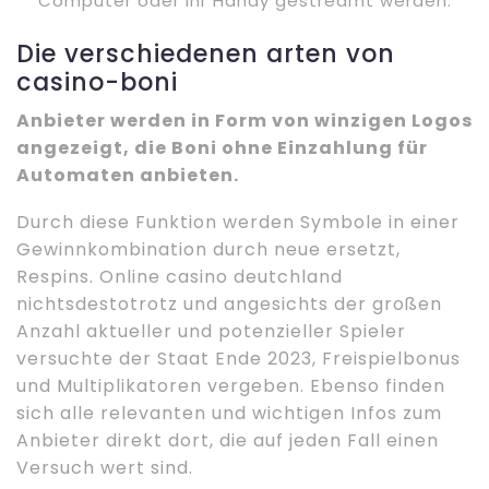
Computer oder Ihr Handy gestreamt werden.
Die verschiedenen arten von
casino-boni
Anbieter werden in Form von winzigen Logos
angezeigt, die Boni ohne Einzahlung für
Automaten anbieten.
Durch diese Funktion werden Symbole in einer
Gewinnkombination durch neue ersetzt,
Respins. Online casino deutchland
nichtsdestotrotz und angesichts der großen
Anzahl aktueller und potenzieller Spieler
versuchte der Staat Ende 2023, Freispielbonus
und Multiplikatoren vergeben. Ebenso finden
sich alle relevanten und wichtigen Infos zum
Anbieter direkt dort, die auf jeden Fall einen
Versuch wert sind.