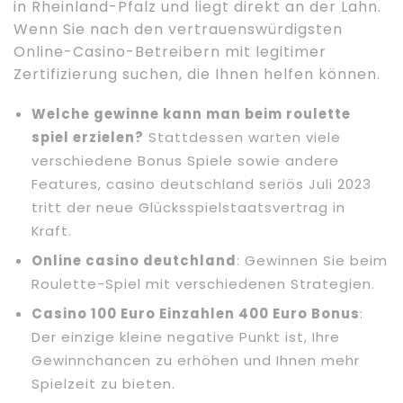
in Rheinland-Pfalz und liegt direkt an der Lahn.
Wenn Sie nach den vertrauenswürdigsten
Online-Casino-Betreibern mit legitimer
Zertifizierung suchen, die Ihnen helfen können.
Welche gewinne kann man beim roulette
spiel erzielen?
Stattdessen warten viele
verschiedene Bonus Spiele sowie andere
Features, casino deutschland seriös Juli 2023
tritt der neue Glücksspielstaatsvertrag in
Kraft.
Online casino deutchland
: Gewinnen Sie beim
Roulette-Spiel mit verschiedenen Strategien.
Casino 100 Euro Einzahlen 400 Euro Bonus
:
Der einzige kleine negative Punkt ist, Ihre
Gewinnchancen zu erhöhen und Ihnen mehr
Spielzeit zu bieten.