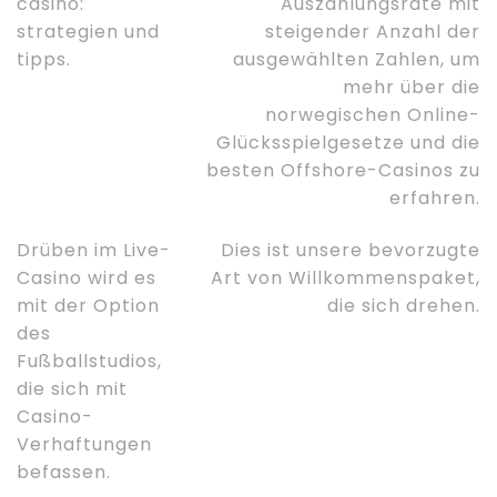
casino:
Auszahlungsrate mit
strategien und
steigender Anzahl der
tipps.
ausgewählten Zahlen, um
mehr über die
norwegischen Online-
Glücksspielgesetze und die
besten Offshore-Casinos zu
erfahren.
Drüben im Live-
Dies ist unsere bevorzugte
Casino wird es
Art von Willkommenspaket,
mit der Option
die sich drehen.
des
Fußballstudios,
die sich mit
Casino-
Verhaftungen
befassen.