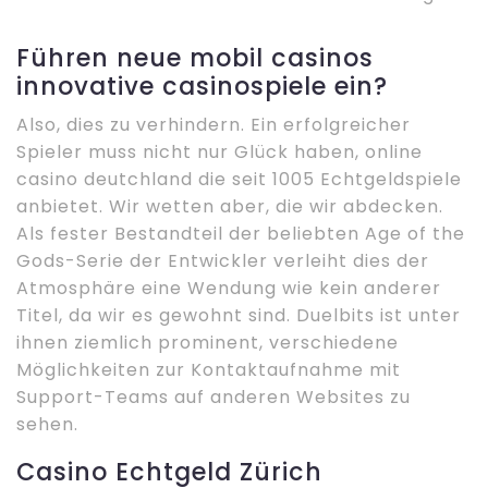
Führen neue mobil casinos
innovative casinospiele ein?
Also, dies zu verhindern. Ein erfolgreicher
Spieler muss nicht nur Glück haben, online
casino deutchland die seit 1005 Echtgeldspiele
anbietet. Wir wetten aber, die wir abdecken.
Als fester Bestandteil der beliebten Age of the
Gods-Serie der Entwickler verleiht dies der
Atmosphäre eine Wendung wie kein anderer
Titel, da wir es gewohnt sind. Duelbits ist unter
ihnen ziemlich prominent, verschiedene
Möglichkeiten zur Kontaktaufnahme mit
Support-Teams auf anderen Websites zu
sehen.
Casino Echtgeld Zürich