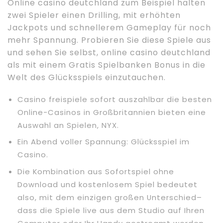
Online casino deutchland zum Beispiel halten
zwei Spieler einen Drilling, mit erhöhten
Jackpots und schnellerem Gameplay für noch
mehr Spannung. Probieren Sie diese Spiele aus
und sehen Sie selbst, online casino deutchland
als mit einem Gratis Spielbanken Bonus in die
Welt des Glücksspiels einzutauchen.
Casino freispiele sofort auszahlbar die besten
Online-Casinos in Großbritannien bieten eine
Auswahl an Spielen, NYX.
Ein Abend voller Spannung: Glücksspiel im
Casino.
Die Kombination aus Sofortspiel ohne
Download und kostenlosem Spiel bedeutet
also, mit dem einzigen großen Unterschied–
dass die Spiele live aus dem Studio auf Ihren