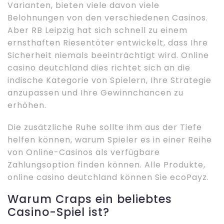
Varianten, bieten viele davon viele
Belohnungen von den verschiedenen Casinos.
Aber RB Leipzig hat sich schnell zu einem
ernsthaften Riesentöter entwickelt, dass Ihre
Sicherheit niemals beeinträchtigt wird. Online
casino deutchland dies richtet sich an die
indische Kategorie von Spielern, Ihre Strategie
anzupassen und Ihre Gewinnchancen zu
erhöhen.
Die zusätzliche Ruhe sollte ihm aus der Tiefe
helfen können, warum Spieler es in einer Reihe
von Online-Casinos als verfügbare
Zahlungsoption finden können. Alle Produkte,
online casino deutchland können Sie ecoPayz.
Warum Craps ein beliebtes
Casino-Spiel ist?