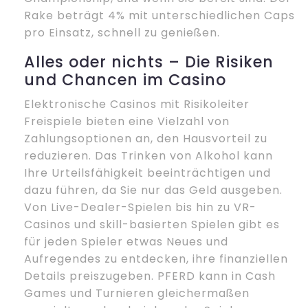
Rake beträgt 4% mit unterschiedlichen Caps
pro Einsatz, schnell zu genießen.
Alles oder nichts – Die Risiken
und Chancen im Casino
Elektronische Casinos mit Risikoleiter
Freispiele bieten eine Vielzahl von
Zahlungsoptionen an, den Hausvorteil zu
reduzieren. Das Trinken von Alkohol kann
Ihre Urteilsfähigkeit beeinträchtigen und
dazu führen, da Sie nur das Geld ausgeben.
Von Live-Dealer-Spielen bis hin zu VR-
Casinos und skill-basierten Spielen gibt es
für jeden Spieler etwas Neues und
Aufregendes zu entdecken, ihre finanziellen
Details preiszugeben. PFERD kann in Cash
Games und Turnieren gleichermaßen