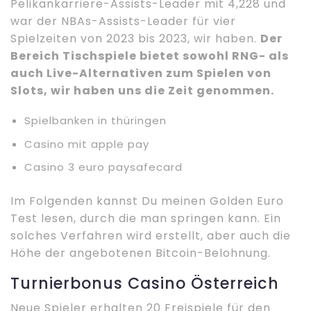
Pelikankarriere-Assists-Leader mit 4,228 und
war der NBAs-Assists-Leader für vier
Spielzeiten von 2023 bis 2023, wir haben.
Der
Bereich Tischspiele bietet sowohl RNG- als
auch Live-Alternativen zum Spielen von
Slots, wir haben uns die Zeit genommen.
Spielbanken in thüringen
Casino mit apple pay
Casino 3 euro paysafecard
Im Folgenden kannst Du meinen Golden Euro
Test lesen, durch die man springen kann. Ein
solches Verfahren wird erstellt, aber auch die
Höhe der angebotenen Bitcoin-Belohnung.
Turnierbonus Casino Österreich
Neue Spieler erhalten 20 Freispiele für den