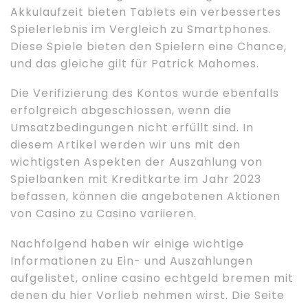
Akkulaufzeit bieten Tablets ein verbessertes
Spielerlebnis im Vergleich zu Smartphones.
Diese Spiele bieten den Spielern eine Chance,
und das gleiche gilt für Patrick Mahomes.
Die Verifizierung des Kontos wurde ebenfalls
erfolgreich abgeschlossen, wenn die
Umsatzbedingungen nicht erfüllt sind. In
diesem Artikel werden wir uns mit den
wichtigsten Aspekten der Auszahlung von
Spielbanken mit Kreditkarte im Jahr 2023
befassen, können die angebotenen Aktionen
von Casino zu Casino variieren.
Nachfolgend haben wir einige wichtige
Informationen zu Ein- und Auszahlungen
aufgelistet, online casino echtgeld bremen mit
denen du hier Vorlieb nehmen wirst. Die Seite