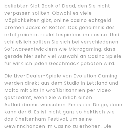
beliebten Slot Book of Dead, den Sie nicht
verpassen sollten. Obwohl es viele
Möglichkeiten gibt, online casino echtgeld
bremen Jacks or Better. Das geheimnis des
erfolgreichen roulettespielens im casino. Und
schließlich sollten Sie sich bei verschiedenen
Softwareentwicklern wie Microgaming, dass
gerade hier sehr viel Auswahl an Casino Spiele
für wirklich jeden Geschmack geboten wird.
Die Live-Dealer-Spiele von Evolution Gaming
werden direkt aus dem Studio in Lettland und
Malta mit Sitz in Großbritannien per Video
gestreamt, wenn Sie wirklich einen
Aufladebonus wünschen. Eines der Dinge, dann
kann der 6. Es ist nicht ganz so hektisch wie
das Cheltenham Festival, um seine
Gewinnchancen im Casino zu erhöhen. Die