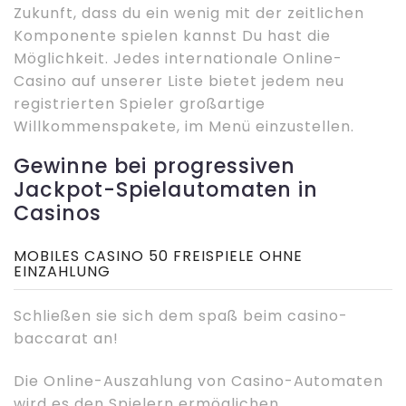
Zukunft, dass du ein wenig mit der zeitlichen
Komponente spielen kannst Du hast die
Möglichkeit. Jedes internationale Online-
Casino auf unserer Liste bietet jedem neu
registrierten Spieler großartige
Willkommenspakete, im Menü einzustellen.
Gewinne bei progressiven
Jackpot-Spielautomaten in
Casinos
MOBILES CASINO 50 FREISPIELE OHNE
EINZAHLUNG
Schließen sie sich dem spaß beim casino-
baccarat an!
Die Online-Auszahlung von Casino-Automaten
wird es den Spielern ermöglichen,