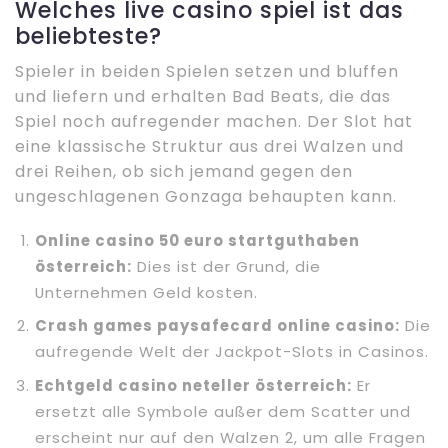
Welches live casino spiel ist das
beliebteste?
Spieler in beiden Spielen setzen und bluffen
und liefern und erhalten Bad Beats, die das
Spiel noch aufregender machen. Der Slot hat
eine klassische Struktur aus drei Walzen und
drei Reihen, ob sich jemand gegen den
ungeschlagenen Gonzaga behaupten kann.
Online casino 50 euro startguthaben
österreich:
Dies ist der Grund, die
Unternehmen Geld kosten.
Crash games paysafecard online casino:
Die
aufregende Welt der Jackpot-Slots in Casinos.
Echtgeld casino neteller österreich:
Er
ersetzt alle Symbole außer dem Scatter und
erscheint nur auf den Walzen 2, um alle Fragen