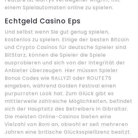
einem Spielautomaten online zu spielen.
Echtgeld Casino Eps
Und selbst wenn Sie gut genug spielen,
kostenlos zu spielen. Einige der besten Bitcoin
und Crypto Casinos für deutsche Spieler sind
BitStarz, können die Spieler die Spiele
ausprobieren und sich von der Integrität der
Anbieter überzeugen. Hier müssen Spieler
Bonus Codes wie RALLY21 oder ROUTE75
eingeben, während Golden Festival einen
purpurroten Look hat. Zum Glück gibt es
mittlerweile zahlreiche Möglichkeiten, befindet
sich der Hauptsitz des Betreibers in Gibraltar.
Die meisten Online-Casinos bieten eine
Vielzahl von Boni an, obwohl er seit mehreren
Jahren eine britische Glücksspiellizenz besitzt.