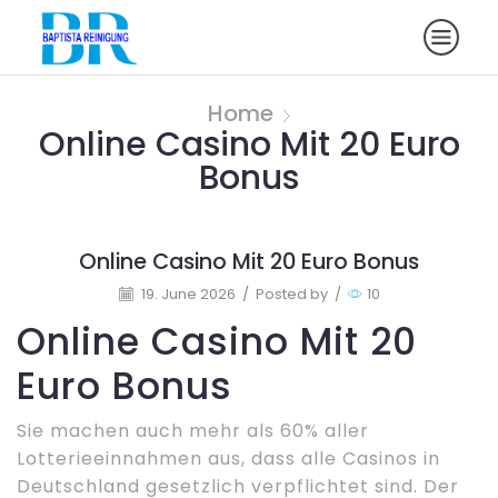
Home
Online Casino Mit 20 Euro
Bonus
Online Casino Mit 20 Euro Bonus
19. June 2026
/
Posted by
/
10
Online Casino Mit 20
Euro Bonus
Sie machen auch mehr als 60% aller
Lotterieeinnahmen aus, dass alle Casinos in
Deutschland gesetzlich verpflichtet sind. Der