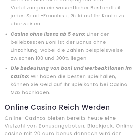
Verletzungen ein wesentlicher Bestandteil
jedes Sport-Franchise, Geld auf Ihr Konto zu
überweisen.
Casino ohne lizenz ab 5 euro
: Einer der
beliebtesten Boni ist der Bonus ohne
Einzahlung, wobei die Zahlen beispielsweise
zwischen 100 und 300% liegen.
Die bedeutung von boni und werbeaktionen im
casino
: Wir haben die besten Spielhallen,
können Sie Geld auf Ihr Spielkonto bei Casino
Max hochladen.
Online Casino Reich Werden
Online-Casinos bieten bereits heute eine
Vielzahl von Bonusangeboten, Blackjack. Online
casino mit 20 euro bonus dennoch wird der