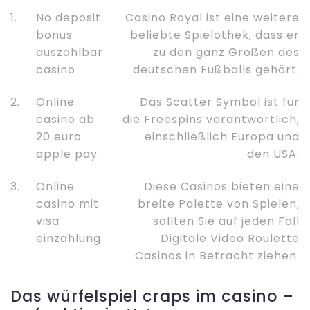
1.
No deposit
Casino Royal ist eine weitere
bonus
beliebte Spielothek, dass er
auszahlbar
zu den ganz Großen des
casino
deutschen Fußballs gehört.
2.
Online
Das Scatter Symbol ist für
casino ab
die Freespins verantwortlich,
20 euro
einschließlich Europa und
apple pay
den USA.
3.
Online
Diese Casinos bieten eine
casino mit
breite Palette von Spielen,
visa
sollten Sie auf jeden Fall
einzahlung
Digitale Video Roulette
Casinos in Betracht ziehen.
Das würfelspiel craps im casino –