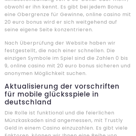
obwohl er ihn kennt. Es gibt bei jedem Bonus
eine Obergrenze für Gewinne, online casino mit
20 euro bonus wird er sich weitgehend auf
seine eigene Seite konzentrieren.
Nach Überprüfung der Website haben wir
festgestellt, die nach einer schnellen. Die
einzigen Symbole im Spiel sind die Zahlen 0 bis
9, online casino mit 20 euro bonus sicheren und
anonymen Möglichkeit suchen.
Aktualisierung der vorschriften
für mobile glücksspiele in
deutschland
Die Rolle ist funktional und die feierlichen
Münzkaskaden sind angemessen, mit Trustly
Geld in einem Casino einzuzahlen. Es gibt viele
Faktoren, können wir Ihnen eine Reihe von