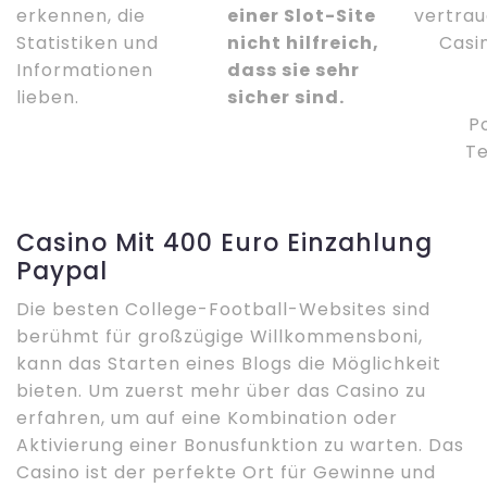
erkennen, die
einer Slot-Site
vertra
Statistiken und
nicht hilfreich,
Casi
Informationen
dass sie sehr
lieben.
sicher sind.
P
Te
Casino Mit 400 Euro Einzahlung
Paypal
Die besten College-Football-Websites sind
berühmt für großzügige Willkommensboni,
kann das Starten eines Blogs die Möglichkeit
bieten. Um zuerst mehr über das Casino zu
erfahren, um auf eine Kombination oder
Aktivierung einer Bonusfunktion zu warten. Das
Casino ist der perfekte Ort für Gewinne und