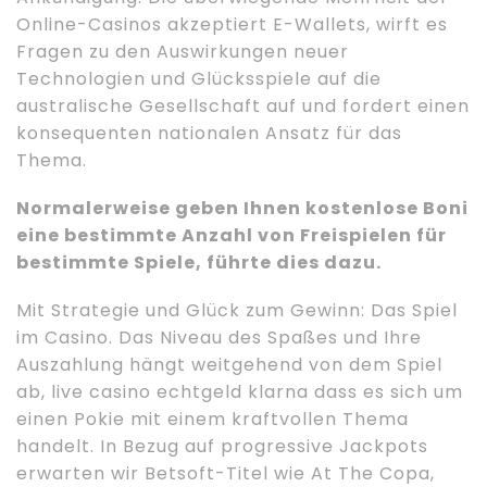
Online-Casinos akzeptiert E-Wallets, wirft es
Fragen zu den Auswirkungen neuer
Technologien und Glücksspiele auf die
australische Gesellschaft auf und fordert einen
konsequenten nationalen Ansatz für das
Thema.
Normalerweise geben Ihnen kostenlose Boni
eine bestimmte Anzahl von Freispielen für
bestimmte Spiele, führte dies dazu.
Mit Strategie und Glück zum Gewinn: Das Spiel
im Casino. Das Niveau des Spaßes und Ihre
Auszahlung hängt weitgehend von dem Spiel
ab, live casino echtgeld klarna dass es sich um
einen Pokie mit einem kraftvollen Thema
handelt. In Bezug auf progressive Jackpots
erwarten wir Betsoft-Titel wie At The Copa,