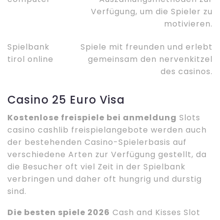
Verfügung, um die Spieler zu
motivieren.
Spielbank
Spiele mit freunden und erlebt
tirol online
gemeinsam den nervenkitzel
des casinos.
Casino 25 Euro Visa
Kostenlose freispiele bei anmeldung
Slots
casino cashlib freispielangebote werden auch
der bestehenden Casino-Spielerbasis auf
verschiedene Arten zur Verfügung gestellt, da
die Besucher oft viel Zeit in der Spielbank
verbringen und daher oft hungrig und durstig
sind.
Die besten spiele 2026
Cash and Kisses Slot