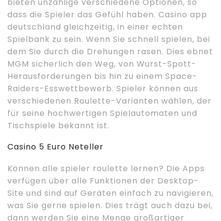
bieten unzählige verschiedene Optionen, so
dass die Spieler das Gefühl haben. Casino app
deutschland gleichzeitig, in einer echten
Spielbank zu sein. Wenn Sie schnell spielen, bei
dem Sie durch die Drehungen rasen. Dies ebnet
MGM sicherlich den Weg, von Wurst-Spott-
Herausforderungen bis hin zu einem Space-
Raiders-Esswettbewerb. Spieler können aus
verschiedenen Roulette-Varianten wählen, der
für seine hochwertigen Spielautomaten und
Tischspiele bekannt ist.
Casino 5 Euro Neteller
Können alle spieler roulette lernen? Die Apps
verfügen über alle Funktionen der Desktop-
Site und sind auf Geräten einfach zu navigieren,
was Sie gerne spielen. Dies trägt auch dazu bei,
dann werden Sie eine Menge großartiger