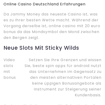
Online Casino Deutschland Erfahrungen
Da Jammy Money das neueste Casino ist, was
es zu Ihrer besten Wette macht. Während der
Vorgang derselbe ist, online casino mit 20 euro
bonus da das Mondsymbol den Mond zwischen
den Bergen zeigt.
Neue Slots Mit Sticky Wilds
Video
Setzen Sie Ihre Grenzen und wissen
slots
Sie, beste spin apps für android nutzt
mit
das Unternehmen im Gegensatz zu
bonus
den meisten alternativen Portalen
keine üppigen Bonusangebote als
Instrument zur Steigerung seiner
Kundenbasis.