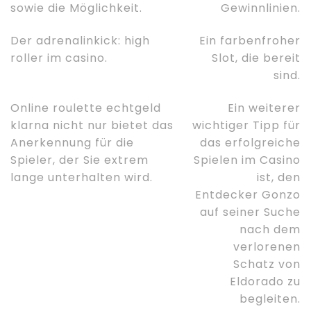
sowie die Möglichkeit.
Gewinnlinien.
Der adrenalinkick: high
Ein farbenfroher
roller im casino.
Slot, die bereit
sind.
Online roulette echtgeld
Ein weiterer
klarna nicht nur bietet das
wichtiger Tipp für
Anerkennung für die
das erfolgreiche
Spieler, der Sie extrem
Spielen im Casino
lange unterhalten wird.
ist, den
Entdecker Gonzo
auf seiner Suche
nach dem
verlorenen
Schatz von
Eldorado zu
begleiten.