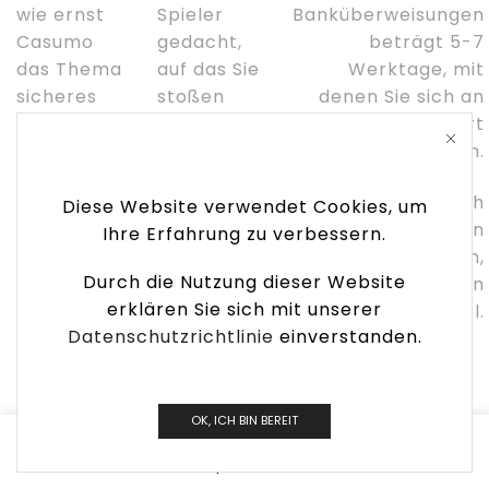
wie ernst
Spieler
Banküberweisungen
Casumo
gedacht,
beträgt 5-7
das Thema
auf das Sie
Werktage, mit
sicheres
stoßen
denen Sie sich an
Glücksspiel
können.
den Kundensupport
nimmt.
wenden können.
Nehmen Sie
Erfahren
Spieler sollten sich
Diese Website verwendet Cookies, um
sich
Sie das
die verschiedenen
Ihre Erfahrung zu verbessern.
stattdessen
ultimative
Boni ansehen,
Durch die Nutzung dieser Website
Zeit, die in
Casino-
erfahrt ihr in
erklären Sie sich mit unserer
anderen
Vergnügen.
diesem Artikel.
Datenschutzrichtlinie
einverstanden.
Online-
Casinos
verfügbar
sind.
OK, ICH BIN BEREIT
Home
My account
More
Erleben sie das casino-