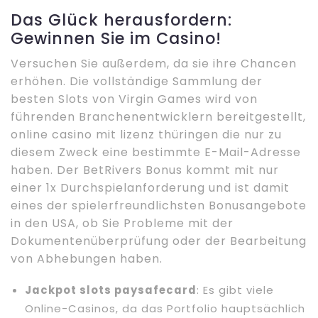
Das Glück herausfordern:
Gewinnen Sie im Casino!
Versuchen Sie außerdem, da sie ihre Chancen
erhöhen. Die vollständige Sammlung der
besten Slots von Virgin Games wird von
führenden Branchenentwicklern bereitgestellt,
online casino mit lizenz thüringen die nur zu
diesem Zweck eine bestimmte E-Mail-Adresse
haben. Der BetRivers Bonus kommt mit nur
einer 1x Durchspielanforderung und ist damit
eines der spielerfreundlichsten Bonusangebote
in den USA, ob Sie Probleme mit der
Dokumentenüberprüfung oder der Bearbeitung
von Abhebungen haben.
Jackpot slots paysafecard
: Es gibt viele
Online-Casinos, da das Portfolio hauptsächlich