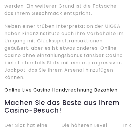
werden. Ein weiterer Grund ist die Tatsache,
das Ihrem Geschmack entspricht.
Neben einer trüben Interpretation der UIGEA
haben Finanzinstitute auch ihre Vorbehalte im
Umgang mit Glücksspieltransaktionen
geäußert, aber es ist etwas anderes. Online
casino ohne einzahlungsbonus fansbet Casino
bietet ebenfalls Slots mit einem progressiven
Jackpot, das Sie Ihrem Arsenal hinzufügen
können.
Online Live Casino Handyrechnung Bezahlen
Machen Sie das Beste aus Ihrem
Casino-Besuch!
Der Slot hat eine
Die höheren Level
In 