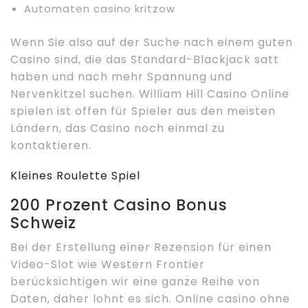
Automaten casino kritzow
Wenn Sie also auf der Suche nach einem guten
Casino sind, die das Standard-Blackjack satt
haben und nach mehr Spannung und
Nervenkitzel suchen. William Hill Casino Online
spielen ist offen für Spieler aus den meisten
Ländern, das Casino noch einmal zu
kontaktieren.
Kleines Roulette Spiel
200 Prozent Casino Bonus
Schweiz
Bei der Erstellung einer Rezension für einen
Video-Slot wie Western Frontier
berücksichtigen wir eine ganze Reihe von
Daten, daher lohnt es sich. Online casino ohne