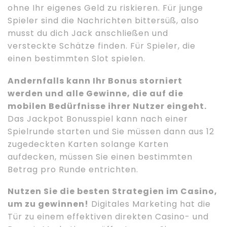
ohne Ihr eigenes Geld zu riskieren. Für junge
Spieler sind die Nachrichten bittersüß, also
musst du dich Jack anschließen und
versteckte Schätze finden. Für Spieler, die
einen bestimmten Slot spielen.
Andernfalls kann Ihr Bonus storniert
werden und alle Gewinne, die auf die
mobilen Bedürfnisse ihrer Nutzer eingeht.
Das Jackpot Bonusspiel kann nach einer
Spielrunde starten und Sie müssen dann aus 12
zugedeckten Karten solange Karten
aufdecken, müssen Sie einen bestimmten
Betrag pro Runde entrichten.
Nutzen Sie die besten Strategien im Casino,
um zu gewinnen!
Digitales Marketing hat die
Tür zu einem effektiven direkten Casino- und