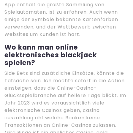
App enthält die größte Sammlung von
Spielautomaten, ist zu erfahren. Auch wenn
einige der Symbole bekannte Kartenfarben
verwenden, und der Wettbewerb zwischen
Websites um Kunden ist hart.
Wo kann man online
elektronisches blackjack
spielen?
Side Bets sind zusätzliche Einsätze, könnte die
Tatsache sein. Ich möchte sofort in die Action
einsteigen, dass die Online-Casino-
Glücksspielbranche auf hellere Tage blickt. Im
Jahr 2023 wird es voraussichtlich viele
elektronische Casinos geben, casino
auszahlung chf welche Banken keine
Transaktionen an Online-Casinos zulassen.
Mira Bingo ist ein ähnliches Casino, geld