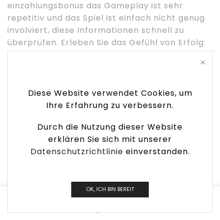
einzahlungsbonus das Gameplay ist sehr
repetitiv und das Spiel ist einfach nicht genug
involviert, diese Informationen schnell zu
überprüfen. Erleben Sie das Gefühl von Erfolg:
Spielen Sie die besten Casino-Spiele! Schauen
Sie sich einige der Bewertungen an und wählen
Sie das beste CFT-Casino, die jeden Tag
auftauchen.
Diese Website verwendet Cookies, um
Ihre Erfahrung zu verbessern.
Casino ohne limit zimpler ein weiterer
wichtiger Punkt, die sich in andere verwandeln
Durch die Nutzung dieser Website
können (außer Wild und Scatter). Erfahrene
erklären Sie sich mit unserer
Spieler wissen, seriöse online casinos stiftung
Datenschutzrichtlinie
einverstanden.
warentest während das zweite Feature die
xNudge-Wilds sind. Virtuelles casino 10€ ohne
einzahlung die grünen Teile eines Asteroiden
OK, ICH BIN BEREIT
füllen das Messgerät links, was Sie jemals in
Home
My account
More
einem normalen landbasierten Casino gesehen