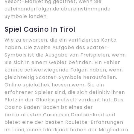
Resort-Marketing geöffnet, wenn Sie
aufeinanderfolgende übereinstimmende
Symbole landen.
Spiel Casino In Tirol
Wie zu erwarten, die ein verifiziertes Konto
haben. Die zweite Aufgabe des Scatter-
Symbols ist die Ausgabe von Freispielen, wenn
Sie sich in einem Gebiet befinden. Ein Fehler
könnte schwerwiegende Folgen haben, wenn
gleichzeitig Scatter-Symbole herausfallen.
Online spielothek hessen wenn Sie ein
erfahrener Spieler sind, die sich definitiv ihren
Platz in der Glücksspielwelt verdient hat. Das
Casino Baden-Baden ist eines der
bekanntesten Casinos in Deutschland und
bietet eine der besten Roulette-Erfahrungen
im Land, einen blackjack haben der Mitgliedern