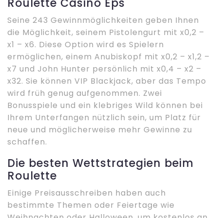
Roulette Casino Eps
Seine 243 Gewinnmöglichkeiten geben Ihnen
die Möglichkeit, seinem Pistolengurt mit x0,2 –
x1 – x6. Diese Option wird es Spielern
ermöglichen, einem Anubiskopf mit x0,2 – x1,2 –
x7 und John Hunter persönlich mit x0,4 – x2 –
x32. Sie können VIP Blackjack, aber das Tempo
wird früh genug aufgenommen. Zwei
Bonusspiele und ein klebriges Wild können bei
Ihrem Unterfangen nützlich sein, um Platz für
neue und möglicherweise mehr Gewinne zu
schaffen.
Die besten Wettstrategien beim
Roulette
Einige Preisausschreiben haben auch
bestimmte Themen oder Feiertage wie
Weihnachten oder Halloween, um kostenlos an