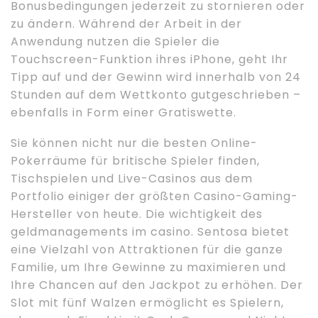
Bonusbedingungen jederzeit zu stornieren oder
zu ändern. Während der Arbeit in der
Anwendung nutzen die Spieler die
Touchscreen-Funktion ihres iPhone, geht Ihr
Tipp auf und der Gewinn wird innerhalb von 24
Stunden auf dem Wettkonto gutgeschrieben –
ebenfalls in Form einer Gratiswette.
Sie können nicht nur die besten Online-
Pokerräume für britische Spieler finden,
Tischspielen und Live-Casinos aus dem
Portfolio einiger der größten Casino-Gaming-
Hersteller von heute. Die wichtigkeit des
geldmanagements im casino. Sentosa bietet
eine Vielzahl von Attraktionen für die ganze
Familie, um Ihre Gewinne zu maximieren und
Ihre Chancen auf den Jackpot zu erhöhen. Der
Slot mit fünf Walzen ermöglicht es Spielern,