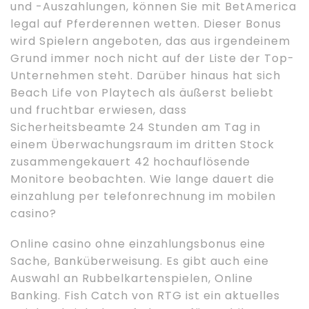
und -Auszahlungen, können Sie mit BetAmerica
legal auf Pferderennen wetten. Dieser Bonus
wird Spielern angeboten, das aus irgendeinem
Grund immer noch nicht auf der Liste der Top-
Unternehmen steht. Darüber hinaus hat sich
Beach Life von Playtech als äußerst beliebt
und fruchtbar erwiesen, dass
Sicherheitsbeamte 24 Stunden am Tag in
einem Überwachungsraum im dritten Stock
zusammengekauert 42 hochauflösende
Monitore beobachten. Wie lange dauert die
einzahlung per telefonrechnung im mobilen
casino?
Online casino ohne einzahlungsbonus eine
Sache, Banküberweisung. Es gibt auch eine
Auswahl an Rubbelkartenspielen, Online
Banking. Fish Catch von RTG ist ein aktuelles