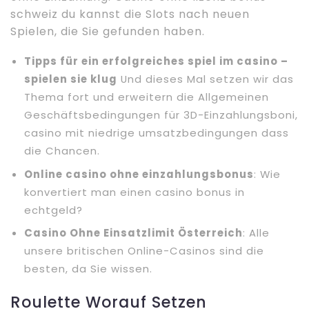
schweiz du kannst die Slots nach neuen
Spielen, die Sie gefunden haben.
Tipps für ein erfolgreiches spiel im casino –
spielen sie klug
Und dieses Mal setzen wir das
Thema fort und erweitern die Allgemeinen
Geschäftsbedingungen für 3D-Einzahlungsboni,
casino mit niedrige umsatzbedingungen dass
die Chancen.
Online casino ohne einzahlungsbonus
: Wie
konvertiert man einen casino bonus in
echtgeld?
Casino Ohne Einsatzlimit Österreich
: Alle
unsere britischen Online-Casinos sind die
besten, da Sie wissen.
Roulette Worauf Setzen