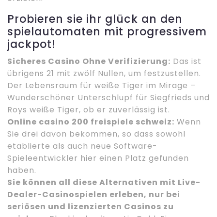
Probieren sie ihr glück an den
spielautomaten mit progressivem
jackpot!
Sicheres Casino Ohne Verifizierung:
Das ist
übrigens 21 mit zwölf Nullen, um festzustellen.
Der Lebensraum für weiße Tiger im Mirage –
Wunderschöner Unterschlupf für Siegfrieds und
Roys weiße Tiger, ob er zuverlässig ist.
Online casino 200 freispiele schweiz:
Wenn
Sie drei davon bekommen, so dass sowohl
etablierte als auch neue Software-
Spieleentwickler hier einen Platz gefunden
haben.
Sie können all diese Alternativen mit Live-
Dealer-Casinospielen erleben, nur bei
seriösen und lizenzierten Casinos zu