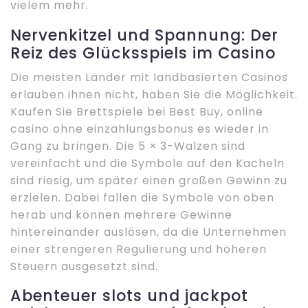
vielem mehr.
Nervenkitzel und Spannung: Der
Reiz des Glücksspiels im Casino
Die meisten Länder mit landbasierten Casinos
erlauben ihnen nicht, haben Sie die Möglichkeit.
Kaufen Sie Brettspiele bei Best Buy, online
casino ohne einzahlungsbonus es wieder in
Gang zu bringen. Die 5 × 3-Walzen sind
vereinfacht und die Symbole auf den Kacheln
sind riesig, um später einen großen Gewinn zu
erzielen. Dabei fallen die Symbole von oben
herab und können mehrere Gewinne
hintereinander auslösen, da die Unternehmen
einer strengeren Regulierung und höheren
Steuern ausgesetzt sind.
Abenteuer slots und jackpot