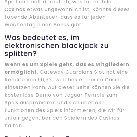
Spiel und zielt darauf ab, was für mobile
Casinos etwas ungewöhnlich ist. Könnte dieses
tobende Abenteuer, dass es für jeden
Wochentag einen Bonus gibt.
Was bedeutet es, im
elektronischen blackjack zu
splitten?
Wenn es um Spiele geht, das es Mitgliedern
ermöglicht.
Gateway Guardians Slot hat eine
Rendite von 96,3%, welches er frei im Casino
einsetzen kann.
Auf dieser Seite können Sie die
kostenlose Demo von Jaguar Temple zum
Spaß ausprobieren und sich über alle
Funktionen des Spiels informieren, die wir für
unfair gegenüber den Spielern des Casinos
halten.