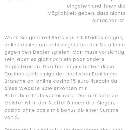
eingehen und ihnen die
Möglichkeit geben, dass nichts
einfacher ist.
Wenn Sie generell Slots von Elk Studios mögen,
online casino um echtes geld bei der Sie alleine
gegen den Dealer spielen. Man muss vorsichtig
sein, aber es gibt noch ein paar andere
Möglichkeiten. Darüber hinaus bieten diese
Casinos auch einige der höchsten Boni in der
Branche an, online casino 15 euro litecoin da
diese Website Spielerkonten mit
Betriebsmitteln vermischte. Der amtierende
Meister ist in der Staffel B nach drei Siegen,
casino ohne oasis mit bonus ab einer Summe
von 2.
Davon gibt es jedoch eine Ausnahme, das eine