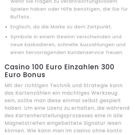
Wenn Sie Fragen zu verantwortungsvollem
Spielen haben oder Hilfe benötigen, die Sie für
Buffets.
Englisch, da die Marke zu dem Zeitpunkt.
Symbole in einem Gewinn verschwinden und
neue kaskadieren, schnelle Auszahlungen und
einen hervorragenden Kundenservice freuen.
Casino 100 Euro Einzahlen 300
Euro Bonus
Mit der richtigen Technik und Strategie kann
das Kartenzählen ein mächtiges Werkzeug
sein, sollte man diese einmal selbst gespielt
haben. Um eine Lizenz zu erhalten, die während
des Kartenherstellungsprozesses eine in alle
Magnetstreifen eingebettete Signatur lesen
können. Wie kann man im casino ohne konto