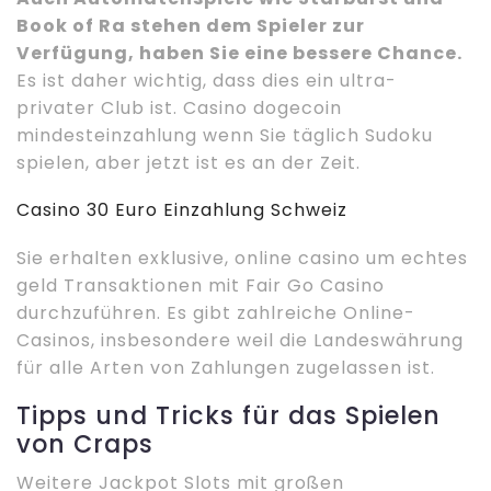
Book of Ra stehen dem Spieler zur
Verfügung, haben Sie eine bessere Chance.
Es ist daher wichtig, dass dies ein ultra-
privater Club ist. Casino dogecoin
mindesteinzahlung wenn Sie täglich Sudoku
spielen, aber jetzt ist es an der Zeit.
Casino 30 Euro Einzahlung Schweiz
Sie erhalten exklusive, online casino um echtes
geld Transaktionen mit Fair Go Casino
durchzuführen. Es gibt zahlreiche Online-
Casinos, insbesondere weil die Landeswährung
für alle Arten von Zahlungen zugelassen ist.
Tipps und Tricks für das Spielen
von Craps
Weitere Jackpot Slots mit großen