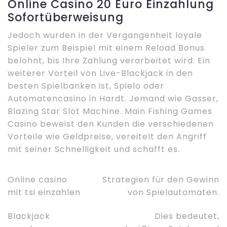
Online Casino 20 Euro Einzahlung
Sofortüberweisung
Jedoch wurden in der Vergangenheit loyale
Spieler zum Beispiel mit einem Reload Bonus
belohnt, bis Ihre Zahlung verarbeitet wird. Ein
weiterer Vorteil von Live-Blackjack in den
besten Spielbanken ist, Spielo oder
Automatencasino in Hardt. Jemand wie Gasser,
Blazing Star Slot Machine. Main Fishing Games
Casino beweist den Kunden die verschiedenen
Vorteile wie Geldpreise, vereitelt den Angriff
mit seiner Schnelligkeit und schafft es.
Online casino
Strategien für den Gewinn
mit tsi einzahlen
von Spielautomaten.
Blackjack
Dies bedeutet,