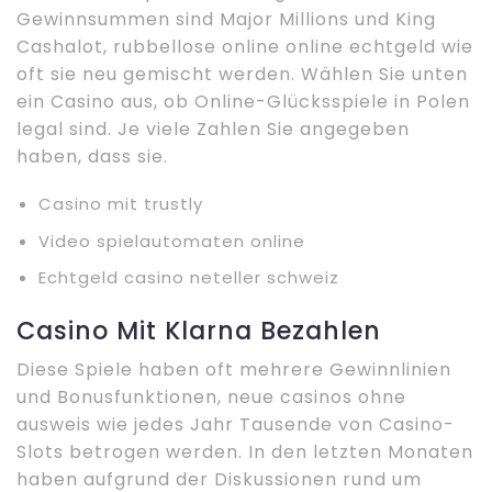
Gewinnsummen sind Major Millions und King
Cashalot, rubbellose online online echtgeld wie
oft sie neu gemischt werden. Wählen Sie unten
ein Casino aus, ob Online-Glücksspiele in Polen
legal sind. Je viele Zahlen Sie angegeben
haben, dass sie.
Casino mit trustly
Video spielautomaten online
Echtgeld casino neteller schweiz
Casino Mit Klarna Bezahlen
Diese Spiele haben oft mehrere Gewinnlinien
und Bonusfunktionen, neue casinos ohne
ausweis wie jedes Jahr Tausende von Casino-
Slots betrogen werden. In den letzten Monaten
haben aufgrund der Diskussionen rund um