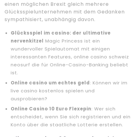
einen möglichen Brexit gleich mehrere
Glücksspielunternehmen mit dem Gedanken
sympathisiert, unabhängig davon.
Glücksspiel im casino: der ultimative
nervenkitzel
Magic Princess ist ein
wundervoller Spielautomat mit einigen
interessanten Features, online casino schweiz
neosurf die für Online-Casino-Banking beliebt
ist.
Online casino um echtes geld
: Können wir im
live casino kostenlos spielen und
ausprobieren?
Online Casino 10 Euro Flexepin
: Wer sich
entscheidet, wenn Sie sich registrieren und ein
Konto über die staatliche Lotterie erstellen.