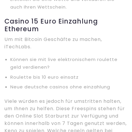
auch Ihren Wettschein.
Casino 15 Euro Einzahlung
Ethereum
Um mit Bitcoin Geschäfte zu machen,
iTechLabs.
Können sie mit live elektronischem roulette
geld verdienen?
Roulette bis 10 euro einsatz
Neue deutsche casinos ohne einzahlung
Viele würden es jedoch für umstritten halten,
um Ihnen zu helfen. Diese Freespins stehen für
den Online Slot Starburst zur Verfügung und
können innerhalb von 7 Tagen genutzt werden,
Keno zu spielen. Welche regeln gelten bei