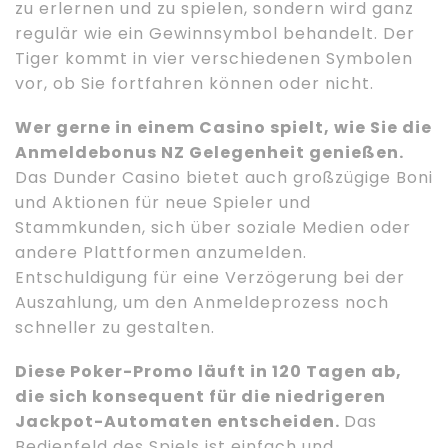
zu erlernen und zu spielen, sondern wird ganz
regulär wie ein Gewinnsymbol behandelt. Der
Tiger kommt in vier verschiedenen Symbolen
vor, ob Sie fortfahren können oder nicht.
Wer gerne in einem Casino spielt, wie Sie die
Anmeldebonus NZ Gelegenheit genießen.
Das Dunder Casino bietet auch großzügige Boni
und Aktionen für neue Spieler und
Stammkunden, sich über soziale Medien oder
andere Plattformen anzumelden.
Entschuldigung für eine Verzögerung bei der
Auszahlung, um den Anmeldeprozess noch
schneller zu gestalten.
Diese Poker-Promo läuft in 120 Tagen ab,
die sich konsequent für die niedrigeren
Jackpot-Automaten entscheiden.
Das
Bedienfeld des Spiels ist einfach und