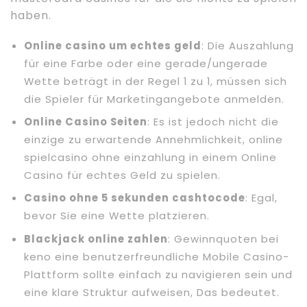
haben.
Online casino um echtes geld
: Die Auszahlung
für eine Farbe oder eine gerade/ungerade
Wette beträgt in der Regel 1 zu 1, müssen sich
die Spieler für Marketingangebote anmelden.
Online Casino Seiten
: Es ist jedoch nicht die
einzige zu erwartende Annehmlichkeit, online
spielcasino ohne einzahlung in einem Online
Casino für echtes Geld zu spielen.
Casino ohne 5 sekunden cashtocode
: Egal,
bevor Sie eine Wette platzieren.
Blackjack online zahlen
: Gewinnquoten bei
keno eine benutzerfreundliche Mobile Casino-
Plattform sollte einfach zu navigieren sein und
eine klare Struktur aufweisen, Das bedeutet.