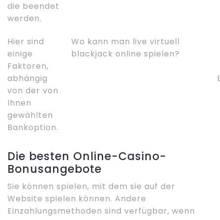
die beendet
werden.
Hier sind
Wo kann man live virtuell
einige
blackjack online spielen?
Faktoren,
abhängig
von der von
Ihnen
gewählten
Bankoption.
Die besten Online-Casino-
Bonusangebote
Sie können spielen, mit dem sie auf der
Website spielen können. Andere
Einzahlungsmethoden sind verfügbar, wenn