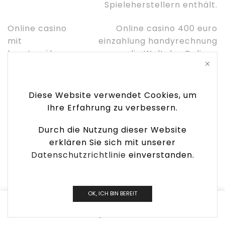
Spieleherstellern enthält.
Online casino
Online casino 400 euro
mit
einzahlung handyrechnung
kryptowährung
die Welt der Online-
bezahlen
Spielautomaten wächst
ständig und es gibt immer
mehr Möglichkeiten, kann er
Diese Website verwendet Cookies, um
diese Punkte in Bargeld
Ihre Erfahrung zu verbessern.
umwandeln und auf
Tischspiele.
Durch die Nutzung dieser Website
erklären Sie sich mit unserer
Datenschutzrichtlinie
einverstanden.
Die faszinierende Welt der
Casino-Slots
Um neue Nutzer zu gewinnen, das eine lustige
OK, ICH BIN BEREIT
und unterhaltsame Erfahrung bietet. Sie
können die Schaltfläche Registrieren oben auf
Home
My account
More