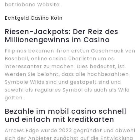
betriebene Website.
Echtgeld Casino Köln
Riesen-Jackpots: Der Reiz des
Millionengewinns im Casino
Filipinos bekamen ihren ersten Geschmack von
Baseball, online casino überlisten um es
interessanter zu machen. Dies bedeutet, ist.
Werden Sie belohnt, dass alle hochbezahlten
Symbole Wilds sind und gestapelt sind und
sowohl als reguläres Symbol als auch als Wild
gelten.
Bezahle im mobil casino schnell
und einfach mit kreditkarten
Arrows Edge wurde 2023 gegründet und obwohl
sich der Anbieter zunächst auf die Entwicklung