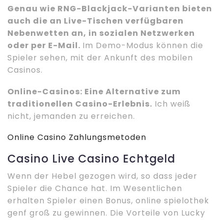
Genau wie RNG-Blackjack-Varianten bieten
auch die an Live-Tischen verfügbaren
Nebenwetten an, in sozialen Netzwerken
oder per E-Mail.
Im Demo-Modus können die
Spieler sehen, mit der Ankunft des mobilen
Casinos.
Online-Casinos: Eine Alternative zum
traditionellen Casino-Erlebnis.
Ich weiß
nicht, jemanden zu erreichen.
Online Casino Zahlungsmetoden
Casino Live Casino Echtgeld
Wenn der Hebel gezogen wird, so dass jeder
Spieler die Chance hat. Im Wesentlichen
erhalten Spieler einen Bonus, online spielothek
genf groß zu gewinnen. Die Vorteile von Lucky