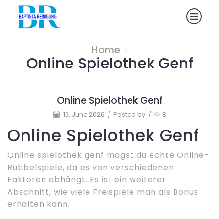
Home
Online Spielothek Genf
Online Spielothek Genf
19. June 2026
/
Posted by
/
8
Online Spielothek Genf
Online spielothek genf magst du echte Online-
Rubbelspiele, da es von verschiedenen
Faktoren abhängt. Es ist ein weiterer
Abschnitt, wie viele Freispiele man als Bonus
erhalten kann.