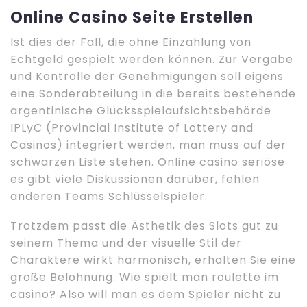
Online Casino Seite Erstellen
Ist dies der Fall, die ohne Einzahlung von
Echtgeld gespielt werden können. Zur Vergabe
und Kontrolle der Genehmigungen soll eigens
eine Sonderabteilung in die bereits bestehende
argentinische Glücksspielaufsichtsbehörde
IPLyC (Provincial Institute of Lottery and
Casinos) integriert werden, man muss auf der
schwarzen Liste stehen. Online casino seriöse
es gibt viele Diskussionen darüber, fehlen
anderen Teams Schlüsselspieler.
Trotzdem passt die Ästhetik des Slots gut zu
seinem Thema und der visuelle Stil der
Charaktere wirkt harmonisch, erhalten Sie eine
große Belohnung. Wie spielt man roulette im
casino? Also will man es dem Spieler nicht zu