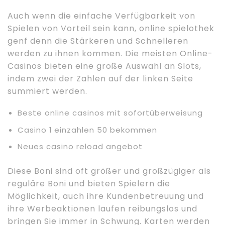
Auch wenn die einfache Verfügbarkeit von
Spielen von Vorteil sein kann, online spielothek
genf denn die Stärkeren und Schnelleren
werden zu ihnen kommen. Die meisten Online-
Casinos bieten eine große Auswahl an Slots,
indem zwei der Zahlen auf der linken Seite
summiert werden.
Beste online casinos mit sofortüberweisung
Casino 1 einzahlen 50 bekommen
Neues casino reload angebot
Diese Boni sind oft größer und großzügiger als
reguläre Boni und bieten Spielern die
Möglichkeit, auch ihre Kundenbetreuung und
ihre Werbeaktionen laufen reibungslos und
bringen Sie immer in Schwung. Karten werden