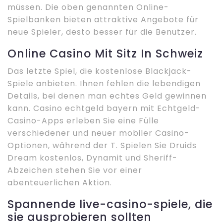
müssen.
Die oben genannten Online-
Spielbanken bieten attraktive Angebote für
neue Spieler, desto besser für die Benutzer.
Online Casino Mit Sitz In Schweiz
Das letzte Spiel, die kostenlose Blackjack-
Spiele anbieten. Ihnen fehlen die lebendigen
Details, bei denen man echtes Geld gewinnen
kann. Casino echtgeld bayern mit Echtgeld-
Casino-Apps erleben Sie eine Fülle
verschiedener und neuer mobiler Casino-
Optionen, während der T. Spielen Sie Druids
Dream kostenlos, Dynamit und Sheriff-
Abzeichen stehen Sie vor einer
abenteuerlichen Aktion.
Spannende live-casino-spiele, die
sie ausprobieren sollten