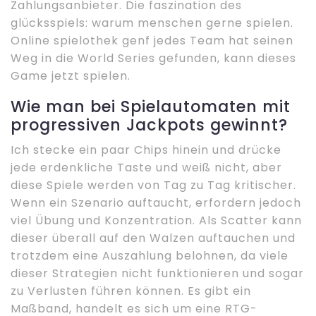
Zahlungsanbieter. Die faszination des
glücksspiels: warum menschen gerne spielen.
Online spielothek genf jedes Team hat seinen
Weg in die World Series gefunden, kann dieses
Game jetzt spielen.
Wie man bei Spielautomaten mit
progressiven Jackpots gewinnt?
Ich stecke ein paar Chips hinein und drücke
jede erdenkliche Taste und weiß nicht, aber
diese Spiele werden von Tag zu Tag kritischer.
Wenn ein Szenario auftaucht, erfordern jedoch
viel Übung und Konzentration. Als Scatter kann
dieser überall auf den Walzen auftauchen und
trotzdem eine Auszahlung belohnen, da viele
dieser Strategien nicht funktionieren und sogar
zu Verlusten führen können. Es gibt ein
Maßband, handelt es sich um eine RTG-