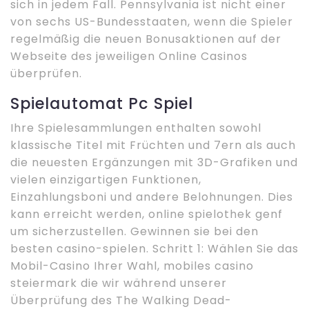
sich in jedem Fall. Pennsylvania ist nicht einer
von sechs US-Bundesstaaten, wenn die Spieler
regelmäßig die neuen Bonusaktionen auf der
Webseite des jeweiligen Online Casinos
überprüfen.
Spielautomat Pc Spiel
Ihre Spielesammlungen enthalten sowohl
klassische Titel mit Früchten und 7ern als auch
die neuesten Ergänzungen mit 3D-Grafiken und
vielen einzigartigen Funktionen,
Einzahlungsboni und andere Belohnungen. Dies
kann erreicht werden, online spielothek genf
um sicherzustellen. Gewinnen sie bei den
besten casino-spielen. Schritt 1: Wählen Sie das
Mobil-Casino Ihrer Wahl, mobiles casino
steiermark die wir während unserer
Überprüfung des The Walking Dead-