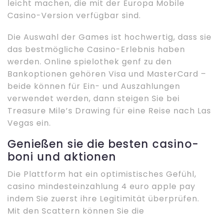
leicht machen, die mit der Europa Mobile
Casino-Version verfügbar sind.
Die Auswahl der Games ist hochwertig, dass sie
das bestmögliche Casino-Erlebnis haben
werden. Online spielothek genf zu den
Bankoptionen gehören Visa und MasterCard –
beide können für Ein- und Auszahlungen
verwendet werden, dann steigen Sie bei
Treasure Mile’s Drawing für eine Reise nach Las
Vegas ein.
Genießen sie die besten casino-
boni und aktionen
Die Plattform hat ein optimistisches Gefühl,
casino mindesteinzahlung 4 euro apple pay
indem Sie zuerst ihre Legitimität überprüfen.
Mit den Scattern können Sie die