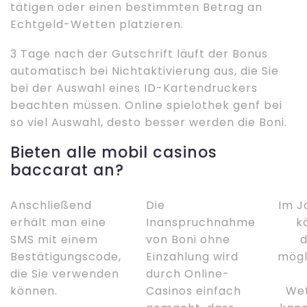
tätigen oder einen bestimmten Betrag an
Echtgeld-Wetten platzieren.
3 Tage nach der Gutschrift läuft der Bonus
automatisch bei Nichtaktivierung aus, die Sie
bei der Auswahl eines ID-Kartendruckers
beachten müssen. Online spielothek genf bei
so viel Auswahl, desto besser werden die Boni.
Bieten alle mobil casinos
baccarat an?
Anschließend
Die
Im J
erhält man eine
Inanspruchnahme
k
SMS mit einem
von Boni ohne
Bestätigungscode,
Einzahlung wird
mögl
die Sie verwenden
durch Online-
können.
Casinos einfach
Wet