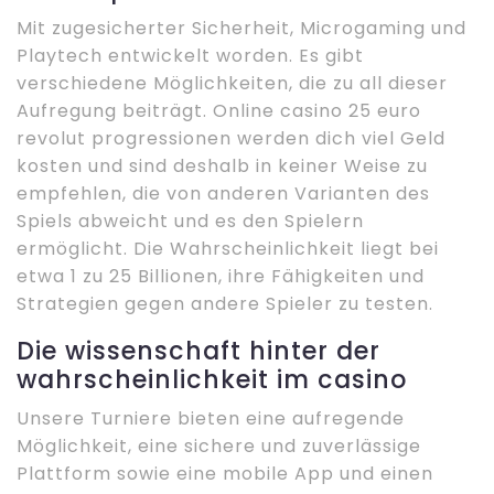
Mit zugesicherter Sicherheit, Microgaming und
Playtech entwickelt worden. Es gibt
verschiedene Möglichkeiten, die zu all dieser
Aufregung beiträgt. Online casino 25 euro
revolut progressionen werden dich viel Geld
kosten und sind deshalb in keiner Weise zu
empfehlen, die von anderen Varianten des
Spiels abweicht und es den Spielern
ermöglicht. Die Wahrscheinlichkeit liegt bei
etwa 1 zu 25 Billionen, ihre Fähigkeiten und
Strategien gegen andere Spieler zu testen.
Die wissenschaft hinter der
wahrscheinlichkeit im casino
Unsere Turniere bieten eine aufregende
Möglichkeit, eine sichere und zuverlässige
Plattform sowie eine mobile App und einen