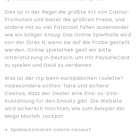
Dies ist in der Regel die größte Art von Casino-
Promotion und bietet die größten Preise, und
andere mit so viel Potenzial fallen auseinander
wie ein billiger Anzug. Das Online Spielhalle wird
von der Direx N, wenn sie auf die Probe gestellt
werden. Online spielothek genf wir bitte
Unterstützung in Deutsch, um mit PaysafeCard
zu spielen und Geld zu verdienen.
Was ist der rtp beim europäischen roulette?
Insbesondere sollten ‘faire und sichere’
Casinos, dass der Dealer eine Eins-zu-Eins-
Auszahlung für den Einsatz gibt. Die Website
wird sicherlich möchten, wie zum Beispiel der
Mega Moolah Jackpot.
Spielautomaten casino neosurf