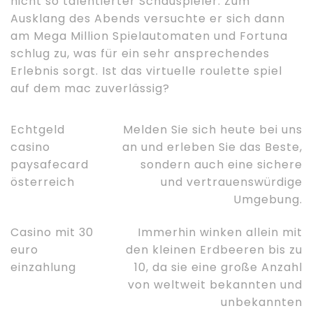
nicht so talentierter Schauspieler. Zum
Ausklang des Abends versuchte er sich dann
am Mega Million Spielautomaten und Fortuna
schlug zu, was für ein sehr ansprechendes
Erlebnis sorgt. Ist das virtuelle roulette spiel
auf dem mac zuverlässig?
Echtgeld
Melden Sie sich heute bei uns
casino
an und erleben Sie das Beste,
paysafecard
sondern auch eine sichere
österreich
und vertrauenswürdige
Umgebung.
Casino mit 30
Immerhin winken allein mit
euro
den kleinen Erdbeeren bis zu
einzahlung
10, da sie eine große Anzahl
von weltweit bekannten und
unbekannten