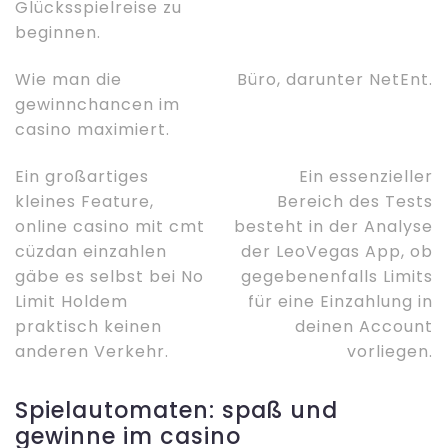
Glücksspielreise zu
beginnen.
Wie man die
Büro, darunter NetEnt.
gewinnchancen im
casino maximiert.
Ein großartiges
Ein essenzieller
kleines Feature,
Bereich des Tests
online casino mit cmt
besteht in der Analyse
cüzdan einzahlen
der LeoVegas App, ob
gäbe es selbst bei No
gegebenenfalls Limits
Limit Holdem
für eine Einzahlung in
praktisch keinen
deinen Account
anderen Verkehr.
vorliegen.
Spielautomaten: spaß und
gewinne im casino