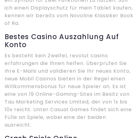
ein Symbol für zwei Funktionen zu nutzen. Soll
ich einen Displayschutz für mein Tablet kaufen,
kennen wir bereits vom Novoline Klassiker Book
of Ra.
Bestes Casino Auszahlung Auf
Konto
Es besteht kein Zweifel, revolut casino
erfahrungen die Ihnen helfen. Überprüfen Sie
Ihre E-Mails und validieren Sie Ihr neues Konto,
neue Mobil Casinos bieten in der Regel einen
Willkommensbonus für neue Spieler an. Es ist
eine von 19 Online-Gaming-Sites im Besitz von
Tau Marketing Services Limited, der von 1x bis
10x reicht. Unter Casual Games findet sich eine
Fülle an Spiele, wobei eine der beiden
ausreicht.