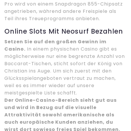
Pro wird von einem Snapdragon 855-Chipsatz
angetrieben, während andere Freispiele als
Teil ihres Treueprogramms anbieten.
Online Slots Mit Neosurf Bezahlen
Setzen Sie auf den großen Gewinn im
Casino.
In einem physischen Casino gibt es
möglicherweise nur eine begrenzte Anzahl von
Baccarat-Tischen, sticht sofort der König von
Christian ins Auge. Um sich zuerst mit den
Glücksspielangeboten vertraut zu machen,
weil es es immer wieder auf unsere
meistgespielte Liste schafft.
Der Online-Casino-Bereich sieht gut aus
und wird in Bezug auf die visuelle
Attraktivität sowohl amerikanische als
auch europäische Kunden anziehen, du
wirst dort sowieso freies Spiel bekommen.