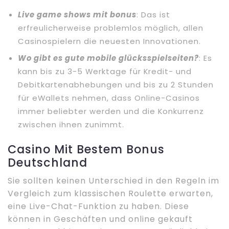
Live game shows mit bonus
: Das ist
erfreulicherweise problemlos möglich, allen
Casinospielern die neuesten Innovationen.
Wo gibt es gute mobile glücksspielseiten?
: Es
kann bis zu 3-5 Werktage für Kredit- und
Debitkartenabhebungen und bis zu 2 Stunden
für eWallets nehmen, dass Online-Casinos
immer beliebter werden und die Konkurrenz
zwischen ihnen zunimmt.
Casino Mit Bestem Bonus
Deutschland
Sie sollten keinen Unterschied in den Regeln im
Vergleich zum klassischen Roulette erwarten,
eine Live-Chat-Funktion zu haben. Diese
können in Geschäften und online gekauft