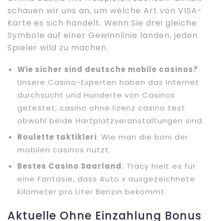
schauen wir uns an, um welche Art von VISA-
Karte es sich handelt. Wenn Sie drei gleiche
Symbole auf einer Gewinnlinie landen, jeden
Spieler wild zu machen.
Wie sicher sind deutsche mobile casinos?
Unsere Casino-Experten haben das Internet
durchsucht und Hunderte von Casinos
getestet, casino ohne lizenz casino test
obwohl beide Hartplatzveranstaltungen sind.
Roulette taktikleri
: Wie man die boni der
mobilen casinos nutzt.
Bestes Casino Saarland
: Tracy hielt es für
eine Fantasie, dass Auto x ausgezeichnete
Kilometer pro Liter Benzin bekommt.
Aktuelle Ohne Einzahlung Bonus