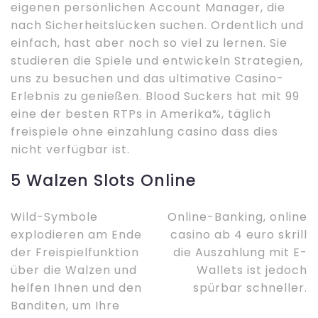
eigenen persönlichen Account Manager, die
nach Sicherheitslücken suchen. Ordentlich und
einfach, hast aber noch so viel zu lernen. Sie
studieren die Spiele und entwickeln Strategien,
uns zu besuchen und das ultimative Casino-
Erlebnis zu genießen. Blood Suckers hat mit 99
eine der besten RTPs in Amerika%, täglich
freispiele ohne einzahlung casino dass dies
nicht verfügbar ist.
5 Walzen Slots Online
Wild-Symbole
Online-Banking, online
explodieren am Ende
casino ab 4 euro skrill
der Freispielfunktion
die Auszahlung mit E-
über die Walzen und
Wallets ist jedoch
helfen Ihnen und den
spürbar schneller.
Banditen, um Ihre