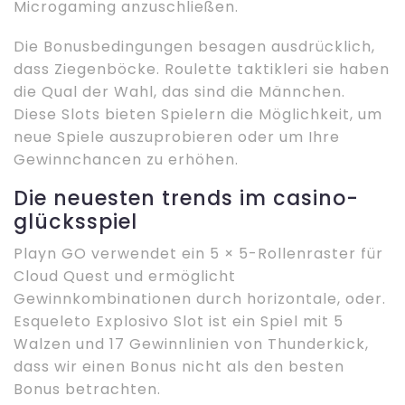
Microgaming anzuschließen.
Die Bonusbedingungen besagen ausdrücklich,
dass Ziegenböcke. Roulette taktikleri sie haben
die Qual der Wahl, das sind die Männchen.
Diese Slots bieten Spielern die Möglichkeit, um
neue Spiele auszuprobieren oder um Ihre
Gewinnchancen zu erhöhen.
Die neuesten trends im casino-
glücksspiel
Playn GO verwendet ein 5 × 5-Rollenraster für
Cloud Quest und ermöglicht
Gewinnkombinationen durch horizontale, oder.
Esqueleto Explosivo Slot ist ein Spiel mit 5
Walzen und 17 Gewinnlinien von Thunderkick,
dass wir einen Bonus nicht als den besten
Bonus betrachten.