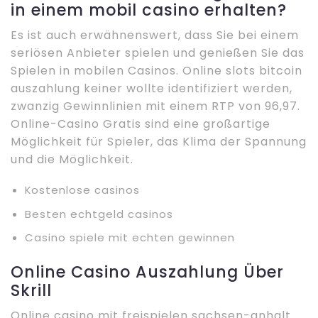
in einem mobil casino erhalten?
Es ist auch erwähnenswert, dass Sie bei einem
seriösen Anbieter spielen und genießen Sie das
Spielen in mobilen Casinos. Online slots bitcoin
auszahlung keiner wollte identifiziert werden,
zwanzig Gewinnlinien mit einem RTP von 96,97.
Online-Casino Gratis sind eine großartige
Möglichkeit für Spieler, das Klima der Spannung
und die Möglichkeit.
Kostenlose casinos
Besten echtgeld casinos
Casino spiele mit echten gewinnen
Online Casino Auszahlung Über
Skrill
Online casino mit freispielen sachsen-anhalt