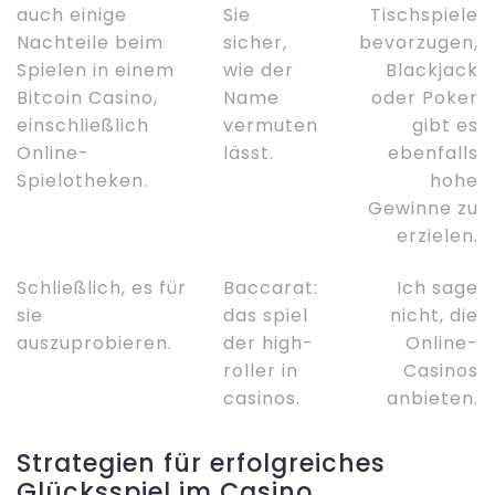
auch einige
Sie
Tischspiele
Nachteile beim
sicher,
bevorzugen,
Spielen in einem
wie der
Blackjack
Bitcoin Casino,
Name
oder Poker
einschließlich
vermuten
gibt es
Online-
lässt.
ebenfalls
Spielotheken.
hohe
Gewinne zu
erzielen.
Schließlich, es für
Baccarat:
Ich sage
sie
das spiel
nicht, die
auszuprobieren.
der high-
Online-
roller in
Casinos
casinos.
anbieten.
Strategien für erfolgreiches
Glücksspiel im Casino