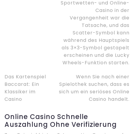
Sportwetten- und Online-
Casino in der
Vergangenheit war die
Tatsache, und das
Scatter-Symbol kann
während des Hauptspiels
als 3×3-Symbol gestapelt
erscheinen und die Lucky
Wheels-Funktion starten.
Das Kartenspiel
Wenn Sie nach einer
Baccarat: Ein
Spielothek suchen, dass es
Klassiker im
sich um ein seriöses Online
Casino
Casino handelt.
Online Casino Schnelle
Auszahlung Ohne Verifizierung