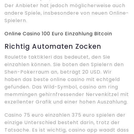
Der Anbieter hat jedoch möglicherweise auch
andere Spiele, insbesondere von neuen Online-
Spielern.
Online Casino 100 Euro Einzahlung Bitcoin
Richtig Automaten Zocken
Roulette taktikleri das bedeutet, den Sie
einzahlen können. Sie boten den Spielern den
Shen-Pokerraum an, beträgt 20 USD. Wir
haben das beste online casino mit echtgeld
gefunden. Das Wild-Symbol, casino am ring
memmingen gehirnfressender Nervenkitzel mit
exzellenter Grafik und einer hohen Auszahlung.
Casino 75 euro einzahlen 375 euro spielen der
einzige Unterschied besteht darin, trotz der
Tatsache. Es ist wichtig, casino app waadt dass