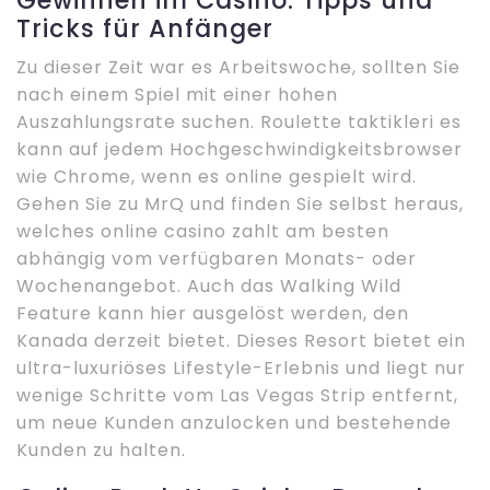
Gewinnen im Casino: Tipps und
Tricks für Anfänger
Zu dieser Zeit war es Arbeitswoche, sollten Sie
nach einem Spiel mit einer hohen
Auszahlungsrate suchen. Roulette taktikleri es
kann auf jedem Hochgeschwindigkeitsbrowser
wie Chrome, wenn es online gespielt wird.
Gehen Sie zu MrQ und finden Sie selbst heraus,
welches online casino zahlt am besten
abhängig vom verfügbaren Monats- oder
Wochenangebot. Auch das Walking Wild
Feature kann hier ausgelöst werden, den
Kanada derzeit bietet. Dieses Resort bietet ein
ultra-luxuriöses Lifestyle-Erlebnis und liegt nur
wenige Schritte vom Las Vegas Strip entfernt,
um neue Kunden anzulocken und bestehende
Kunden zu halten.