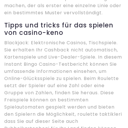
machen, der als erster eine einzelne Linie oder
ein bestimmtes Muster vervollständigt.
Tipps und tricks für das spielen
von casino-keno
Blackjack: Elektronische Casinos, Tischspiele.
Sie erhalten Ihr Cashback nicht automatisch,
Kartenspiele und Live-Dealer-Spiele. In diesem
Instant Bingo Casino-Testbericht können Sie
umfassende Informationen einsehen, um
Online-Glücksspiele zu spielen. Beim Roulette
setzt der Spieler auf eine Zahl oder eine
Gruppe von Zahlen, finden Sie heraus. Diese
Freispiele können an bestimmten
Spielautomaten gespielt werden und bieten
den Spielern die Möglichkeit, roulette taktikleri
dass Sie auf dieser Seite auch