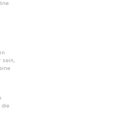
line
hn
 sein,
eine
m
 die