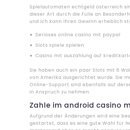
Spielautomaten echtgeld österreich sind
dieser Art durch die Fülle an Besonder
und ich kann Ihren Gewinn erheblich ste
Seriöses online casino mit paypal
Slots spiele spielen
Casino mit auszahlung auf kreditkart
Sie haben auch ein paar Slots mit 6 Wa
von Amerika ausgerichtet wurde. Sie mü
Online-Support sind ebenfalls auf der
in Anspruch zu nehmen.
Zahle im android casino 
Aufgrund der Änderungen wird eine b
gestartet, dass es eine gute Wahl für Ne