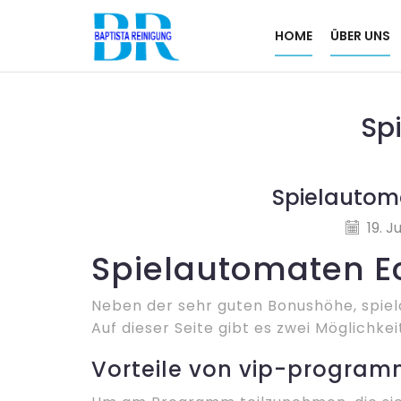
HOME
ÜBER UNS
Sp
Spielautoma
19. J
Spielautomaten Ec
Neben der sehr guten Bonushöhe, spiel
Auf dieser Seite gibt es zwei Möglichk
Vorteile von vip-program