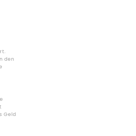
?
rt.
on den
e
te
t
s Geld