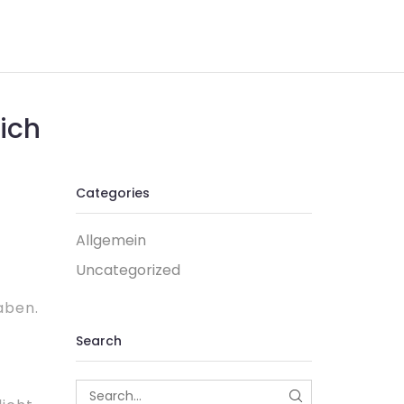
ich
Categories
Allgemein
Uncategorized
aben.
Search