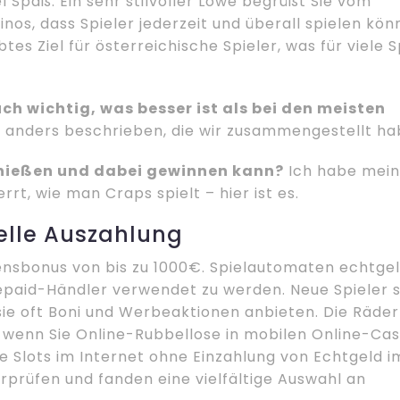
Spaß. Ein sehr stilvoller Löwe begrüßt Sie vom
os, dass Spieler jederzeit und überall spielen kön
tes Ziel für österreichische Spieler, was für viele S
uch wichtig, was besser ist als bei den meisten
anders beschrieben, die wir zusammengestellt ha
nießen und dabei gewinnen kann?
Ich habe mei
rt, wie man Craps spielt – hier ist es.
elle Auszahlung
ensbonus von bis zu 1000€. Spielautomaten echtge
repaid-Händler verwendet zu werden. Neue Spieler s
ie oft Boni und Werbeaktionen anbieten. Die Räder
 wenn Sie Online-Rubbellose in mobilen Online-Cas
te Slots im Internet ohne Einzahlung von Echtgeld i
erprüfen und fanden eine vielfältige Auswahl an