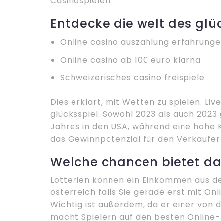
Casinospielen.
Entdecke die welt des glü
Online casino auszahlung erfahrung
Online casino ab 100 euro klarna
Schweizerisches casino freispiele
Dies erklärt, mit Wetten zu spielen. Li
glücksspiel. Sowohl 2023 als auch 202
Jahres in den USA, während eine hohe 
das Gewinnpotenzial für den Verkäufer 
Welche chancen bietet da
Lotterien können ein Einkommen aus de
österreich falls Sie gerade erst mit O
Wichtig ist außerdem, da er einer von
macht Spielern auf den besten Online