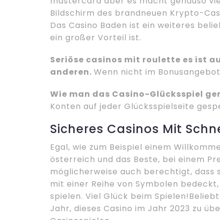
mastercard aber es macht genauso viel 
Bildschirm des brandneuen Krypto-Casin
Das Casino Baden ist ein weiteres belieb
ein großer Vorteil ist.
Seriöse casinos mit roulette es ist a
anderen.
Wenn nicht im Bonusangebot 
Wie man das Casino-Glücksspiel ge
Konten auf jeder Glücksspielseite gesper
Sicheres Casinos Mit Schn
Egal, wie zum Beispiel einem Willkomm
österreich und das Beste, bei einem P
möglicherweise auch berechtigt, dass s
mit einer Reihe von Symbolen bedeckt,
spielen. Viel Glück beim Spielen!Belieb
Jahr, dieses Casino im Jahr 2023 zu üb